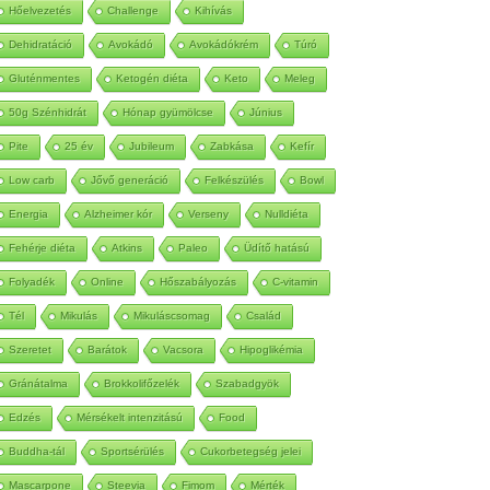
Autoimmun
Betegség
Méregtelenítés
Hőelvezetés
Challenge
Kihívás
Dehidratáció
Avokádó
Avokádókrém
Túró
Gluténmentes
Ketogén diéta
Keto
Meleg
50g Szénhidrát
Hónap gyümölcse
Június
Pite
25 év
Jubileum
Zabkása
Kefír
Low carb
Jővő generáció
Felkészülés
Bowl
Energia
Alzheimer kór
Verseny
Nulldiéta
Fehérje diéta
Atkins
Paleo
Üdítő hatású
Folyadék
Online
Hőszabályozás
C-vitamin
Tél
Mikulás
Mikuláscsomag
Család
Szeretet
Barátok
Vacsora
Hipoglikémia
Gránátalma
Brokkolifőzelék
Szabadgyök
Edzés
Mérsékelt intenzitású
Food
Buddha-tál
Sportsérülés
Cukorbetegség jelei