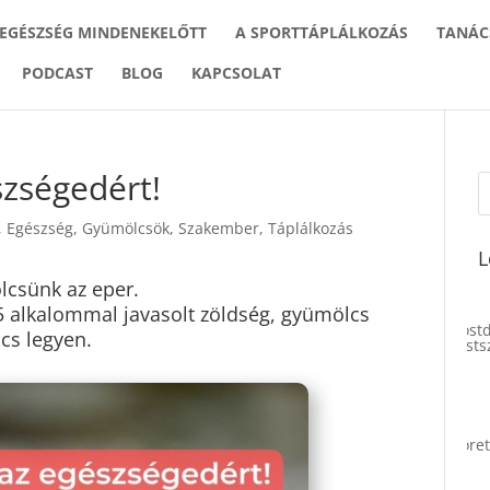
 EGÉSZSÉG MINDENEKELŐTT
A SPORTTÁPLÁLKOZÁS
TANÁC
PODCAST
BLOG
KAPCSOLAT
szségedért!
,
Egészség
,
Gyümölcsök
,
Szakember
,
Táplálkozás
L
lcsünk az eper.
 5 alkalommal javasolt zöldség, gyümölcs
cs legyen.