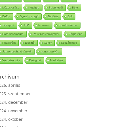
Mascarpone
Steevia
Fimom
Mérték
Mézeskalács
Ketchup
Babérlevél
Bólé
Befőtt
Gyerekpezsgő
Befőttlé
Buli
Téli sport
ATP
Izomrost
Sportbiokémia
Paradicsompüre
Petrezselyemgyökér
Sárgarépa
Pizzakrém
Élesztő
Cukor
Szezámmag
Szerencsehozó ételek
Lencsegulyás
Vöröslencsés
Bolognai
Marhahús
rchívum
026. április
025. szeptember
024. december
024. november