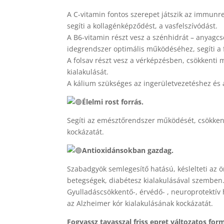
A C-vitamin fontos szerepet játszik az immunr
segíti a kollagénképződést, a vasfelszívódást.
A B6-vitamin részt vesz a szénhidrát – anyagc
idegrendszer optimális működéséhez, segíti a f
A folsav részt vesz a vérképzésben, csökkenti
kialakulását.
A kálium szükséges az ingerületvezetéshez é
Élelmi rost forrás.
Segíti az emésztőrendszer működését, csökkent
kockázatát.
Antioxidánsokban gazdag.
Szabadgyök semlegesítő hatású, késlelteti az ö
betegségek, diabétesz kialakulásával szemben
Gyulladáscsökkentő-, érvédő- , neuroprotektív 
az Alzheimer kór kialakulásának kockázatát.
Fogyassz tavasszal friss epret változatos for