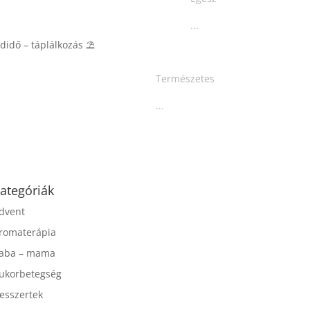
...
Természetes probiotikum forrás…🙂
...
ategóriák
dvent
romaterápia
aba – mama
ukorbetegség