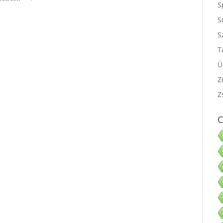
S
S
S
S
T
Ü
Z
Z
C