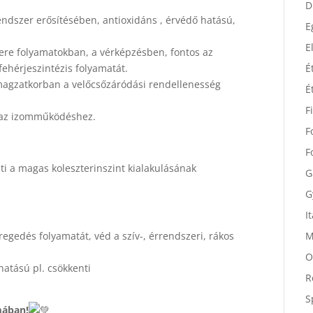
D
endszer erősítésében, antioxidáns , érvédő hatású,
D
E
sere folyamatokban, a vérképzésben, fontos az
ehérjeszintézis folyamatát.
E
 magzatkorban a velőcsőzáródási rendellenesség
É
É
s az izomműködéshez.
F
F
i a magas koleszterinszint kialakulásának
F
G
G
regedés folyamatát, véd a szív-, érrendszeri, rákos
I
.
M
hatású pl. csökkenti
O
R
mában!