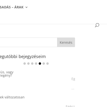
SADÁS – ÁRAK
egutóbbi bejegyzéseim
Egészséges nasik
...
Egészséges müzli