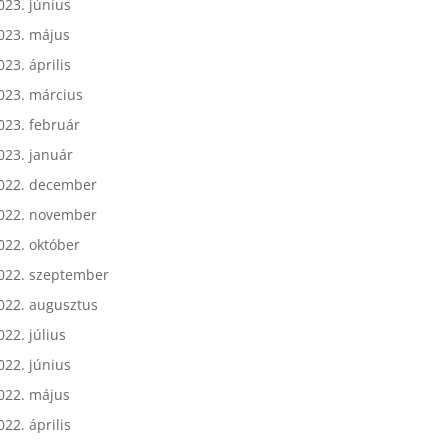
023. július
023. június
023. május
023. április
023. március
023. február
023. január
022. december
022. november
022. október
022. szeptember
022. augusztus
022. július
022. június
022. május