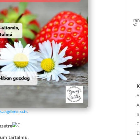
K
A
szsegdietetika.hu
A
B
ezetre
C
lium tartalmú.