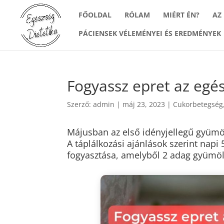
FŐOLDAL
RÓLAM
MIÉRT ÉN?
AZ
PÁCIENSEK VÉLEMÉNYEI ÉS EREDMÉNYEK
Fogyassz epret az egé
Szerző:
admin
|
máj 23, 2023
|
Cukorbetegség
Májusban az első idényjellegű gyümö
A táplálkozási ajánlások szerint napi
fogyasztása, amelyből 2 adag gyümöl