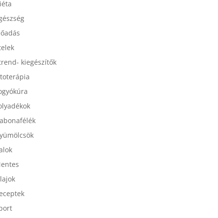
esszertek
iéta
gészség
lőadás
telek
trend- kiegészítők
itoterápia
ogyókúra
olyadékok
abonafélék
yümölcsök
talok
entes
lajok
eceptek