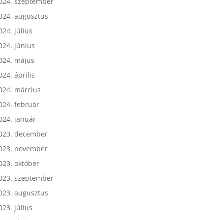
024. október
024. szeptember
024. augusztus
024. július
024. június
024. május
024. április
024. március
024. február
024. január
023. december
023. november
023. október
023. szeptember
023. augusztus