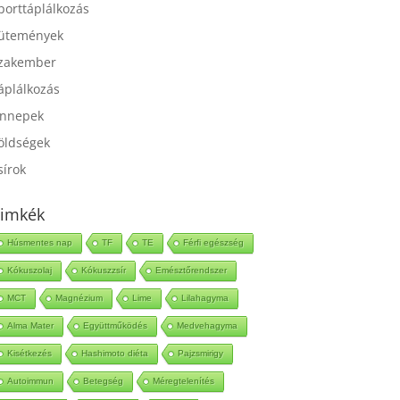
port
porttáplálkozás
ütemények
zakember
áplálkozás
nnepek
öldségek
sírok
imkék
Húsmentes nap
TF
TE
Férfi egészség
Kókuszolaj
Kókuszzsír
Emésztőrendszer
MCT
Magnézium
Lime
Lilahagyma
Alma Mater
Együttműködés
Medvehagyma
Kisétkezés
Hashimoto diéta
Pajzsmirigy