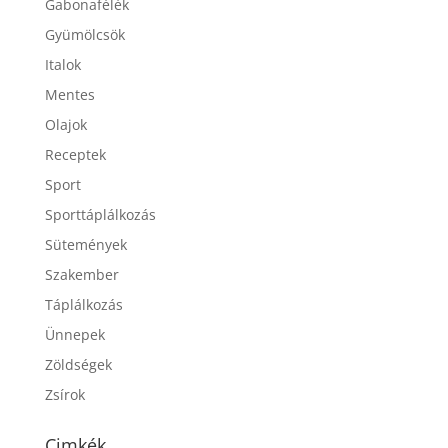
Gabonafélék
Gyümölcsök
Italok
Mentes
Olajok
Receptek
Sport
Sporttáplálkozás
Sütemények
Szakember
Táplálkozás
Ünnepek
Zöldségek
Zsírok
Cimkék