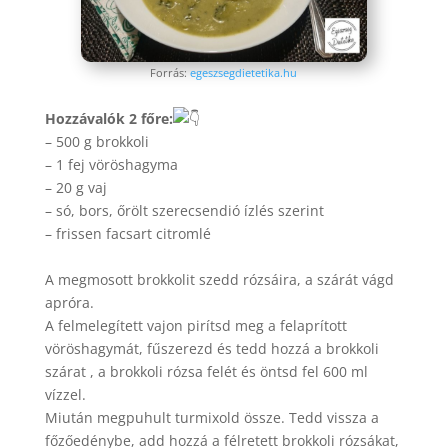
Forrás:
egeszsegdietetika.hu
Hozzávalók 2 főre:
– 500 g brokkoli
– 1
fej vöröshagyma
– 20 g vaj
– só, bors, őrölt szerecsendió ízlés szerint
– frissen facsart citromlé
A megmosott brokkolit szedd rózsáira, a szárát vágd
apróra.
A felmelegített vajon pirítsd meg a felaprított
vöröshagymát, fűszerezd és tedd hozzá a brokkoli
szárat , a brokkoli rózsa felét és öntsd fel 600 ml
vízzel.
Miután megpuhult turmixold össze. Tedd vissza a
főzőedénybe, add hozzá a félretett brokkoli rózsákat,