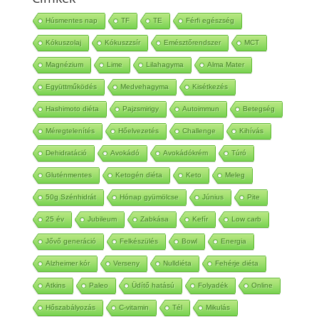
Húsmentes nap
TF
TE
Férfi egészség
Kókuszolaj
Kókuszzsír
Emésztőrendszer
MCT
Magnézium
Lime
Lilahagyma
Alma Mater
Együttműködés
Medvehagyma
Kisétkezés
Hashimoto diéta
Pajzsmirigy
Autoimmun
Betegség
Méregtelenítés
Hőelvezetés
Challenge
Kihívás
Dehidratáció
Avokádó
Avokádókrém
Túró
Gluténmentes
Ketogén diéta
Keto
Meleg
50g Szénhidrát
Hónap gyümölcse
Június
Pite
25 év
Jubileum
Zabkása
Kefír
Low carb
Jővő generáció
Felkészülés
Bowl
Energia
Alzheimer kór
Verseny
Nulldiéta
Fehérje diéta
Atkins
Paleo
Üdítő hatású
Folyadék
Online
Hőszabályozás
C-vitamin
Tél
Mikulás