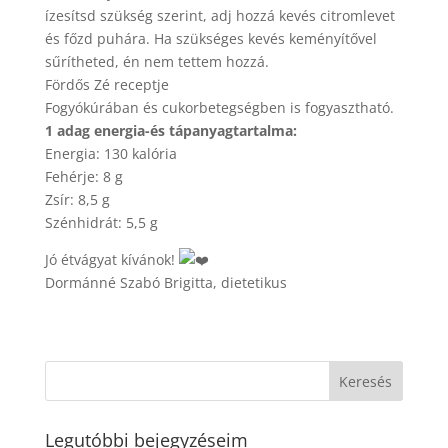
ízesítsd szükség szerint, adj hozzá kevés citromlevet
és főzd puhára. Ha szükséges kevés keményítővel
sűrítheted, én nem tettem hozzá.
Fördős Zé receptje
Fogyókúrában és cukorbetegségben is fogyasztható.
1 adag energia-és tápanyagtartalma:
Energia: 130 kalória
Fehérje: 8 g
Zsír: 8,5 g
Szénhidrát: 5,5 g
Jó étvágyat kívánok!
Dormánné Szabó Brigitta, dietetikus
Legutóbbi bejegyzéseim