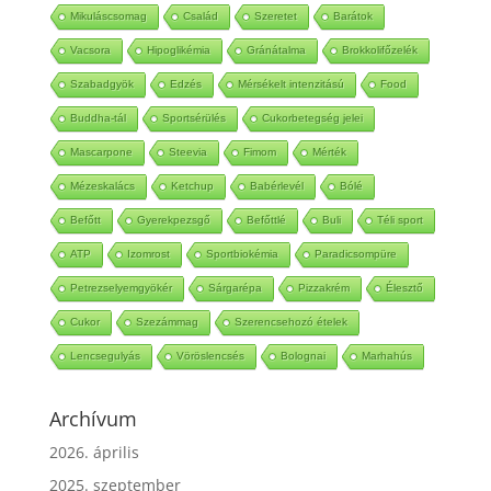
Mikuláscsomag
Család
Szeretet
Barátok
Vacsora
Hipoglikémia
Gránátalma
Brokkolifőzelék
Szabadgyök
Edzés
Mérsékelt intenzitású
Food
Buddha-tál
Sportsérülés
Cukorbetegség jelei
Mascarpone
Steevia
Fimom
Mérték
Mézeskalács
Ketchup
Babérlevél
Bólé
Befőtt
Gyerekpezsgő
Befőttlé
Buli
Téli sport
ATP
Izomrost
Sportbiokémia
Paradicsompüre
Petrezselyemgyökér
Sárgarépa
Pizzakrém
Élesztő
Cukor
Szezámmag
Szerencsehozó ételek
Lencsegulyás
Vöröslencsés
Bolognai
Marhahús
Archívum
2026. április
2025. szeptember