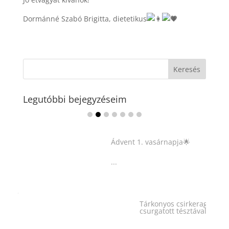
Dormánné Szabó Brigitta, dietetikus
Legutóbbi bejegyzéseim
Ádvent 1. vasárnapja🌟
...
Tárkonyos csirkeragu leves
csurgatott tésztával
...