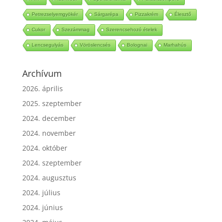
ATP
Izomrost
Sportbiokémia
Paradicsompüre
Petrezselyemgyökér
Sárgarépa
Pizzakrém
Élesztő
Cukor
Szezámmag
Szerencsehozó ételek
Lencsegulyás
Vöröslencsés
Bolognai
Marhahús
Archívum
2026. április
2025. szeptember
2024. december
2024. november
2024. október
2024. szeptember
2024. augusztus
2024. július
2024. június