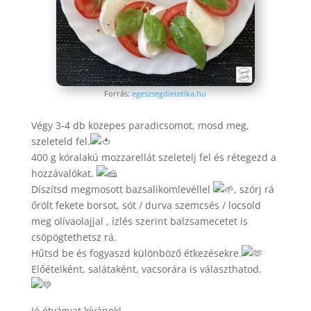
Forrás:
egeszsegdietetika.hu
Végy 3-4 db közepes paradicsomot, mosd meg,
szeleteld fel.
400 g köralakú mozzarellát szeletelj fel és rétegezd a
hozzávalókat.
Díszítsd megmosott bazsalikomlevéllel
, szórj rá
őrölt fekete borsot, sót / durva szemcsés / locsold
meg olívaolajjal , ízlés szerint balzsamecetet is
csöpögtethetsz rá.
Hűtsd be és fogyaszd különböző étkezésekre.
Előételként, salátaként, vacsorára is választhatod.
Jó étvágyat kívánok!