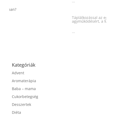
Táplálkozással az egészséges
agyműködésért, a MIND étrend
...
Kategóriák
Advent
Aromaterápia
Baba – mama
Cukorbetegség
Desszertek
Diéta