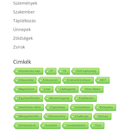
Sütemények
Szakember
Táplálkozás
Ünnepek
Zöldségek
Zsírok
Cimkék
Húsmentes nap
TF
TE
Férfi egészség
Kókuszolaj
Kókuszzsír
Emésztőrendszer
MCT
Magnézium
Lime
Lilahagyma
Alma Mater
Együttműködés
Medvehagyma
Kisétkezés
Hashimoto diéta
Pajzsmirigy
Autoimmun
Betegség
Méregtelenítés
Hőelvezetés
Challenge
Kihívás
Dehidratáció
Avokádó
Avokádókrém
Túró