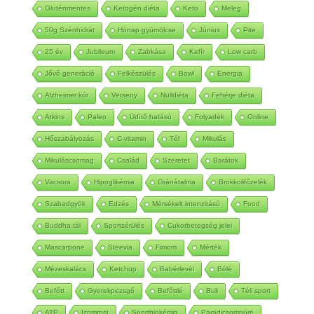
Gluténmentes
Ketogén diéta
Keto
Meleg
50g Szénhidrát
Hónap gyümölcse
Június
Pite
25 év
Jubileum
Zabkása
Kefír
Low carb
Jővő generáció
Felkészülés
Bowl
Energia
Alzheimer kór
Verseny
Nulldiéta
Fehérje diéta
Atkins
Paleo
Üdítő hatású
Folyadék
Online
Hőszabályozás
C-vitamin
Tél
Mikulás
Mikuláscsomag
Család
Szeretet
Barátok
Vacsora
Hipoglikémia
Gránátalma
Brokkolifőzelék
Szabadgyök
Edzés
Mérsékelt intenzitású
Food
Buddha-tál
Sportsérülés
Cukorbetegség jelei
Mascarpone
Steevia
Fimom
Mérték
Mézeskalács
Ketchup
Babérlevél
Bólé
Befőtt
Gyerekpezsgő
Befőttlé
Buli
Téli sport