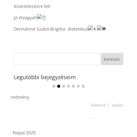
Kísérletezésre fel!
Jó étvágyat!
Dormánné Szabó Brigitta, dietetikus
Legutóbbi bejegyzéseim
Ádvent 1. vasárnapja🌟
...
Tárkonyos csirkeragu leves