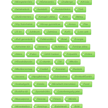
Méregtelenítés
Hőelvezetés
Challenge
Kihívás
Dehidratáció
Avokádó
Avokádókrém
Túró
Gluténmentes
Ketogén diéta
Keto
Meleg
50g Szénhidrát
Hónap gyümölcse
Június
Pite
25 év
Jubileum
Zabkása
Kefír
Low carb
Jővő generáció
Felkészülés
Bowl
Energia
Alzheimer kór
Verseny
Nulldiéta
Fehérje diéta
Atkins
Paleo
Üdítő hatású
Folyadék
Online
Hőszabályozás
C-vitamin
Tél
Mikulás
Mikuláscsomag
Család
Szeretet
Barátok
Vacsora
Hipoglikémia
Gránátalma
Brokkolifőzelék
Szabadgyök
Edzés
Mérsékelt intenzitású
Food
Buddha-tál
Sportsérülés
Cukorbetegség jelei
Mascarpone
Steevia
Fimom
Mérték