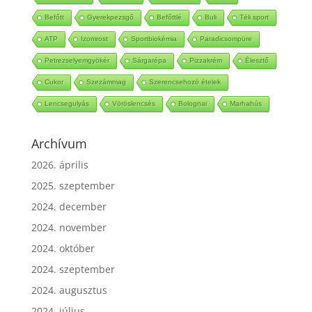
Mézeskalács
Ketchup
Babérlevél
Bólé
Befőtt
Gyerekpezsgő
Befőttlé
Buli
Téli sport
ATP
Izomrost
Sportbiokémia
Paradicsompüre
Petrezselyemgyökér
Sárgarépa
Pizzakrém
Élesztő
Cukor
Szezámmag
Szerencsehozó ételek
Lencsegulyás
Vöröslencsés
Bolognai
Marhahús
Archívum
2026. április
2025. szeptember
2024. december
2024. november
2024. október
2024. szeptember
2024. augusztus