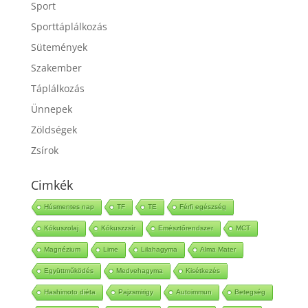
Sport
Sporttáplálkozás
Sütemények
Szakember
Táplálkozás
Ünnepek
Zöldségek
Zsírok
Cimkék
Húsmentes nap
TF
TE
Férfi egészség
Kókuszolaj
Kókuszzsír
Emésztőrendszer
MCT
Magnézium
Lime
Lilahagyma
Alma Mater
Együttműködés
Medvehagyma
Kisétkezés
Hashimoto diéta
Pajzsmirigy
Autoimmun
Betegség