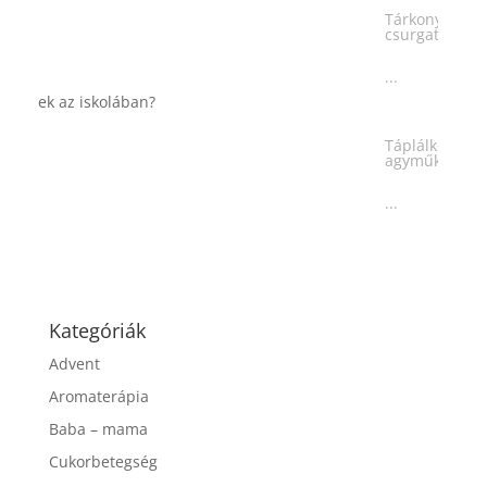
csurgatott tésztával
...
Táplálkozással az egészséges
agyműködésért, a MIND étrend
...
Kategóriák
Advent
Aromaterápia
Baba – mama
Cukorbetegség