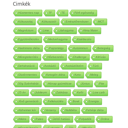
Cimkék
Húsmentes nap
TF
TE
Férfi egészség
Kókuszolaj
Kókuszzsír
Emésztőrendszer
MCT
Magnézium
Lime
Lilahagyma
Alma Mater
Együttműködés
Medvehagyma
Kisétkezés
Hashimoto diéta
Pajzsmirigy
Autoimmun
Betegség
Méregtelenítés
Hőelvezetés
Challenge
Kihívás
Dehidratáció
Avokádó
Avokádókrém
Túró
Gluténmentes
Ketogén diéta
Keto
Meleg
50g Szénhidrát
Hónap gyümölcse
Június
Pite
25 év
Jubileum
Zabkása
Kefír
Low carb
Jővő generáció
Felkészülés
Bowl
Energia
Alzheimer kór
Verseny
Nulldiéta
Fehérje diéta
Atkins
Paleo
Üdítő hatású
Folyadék
Online