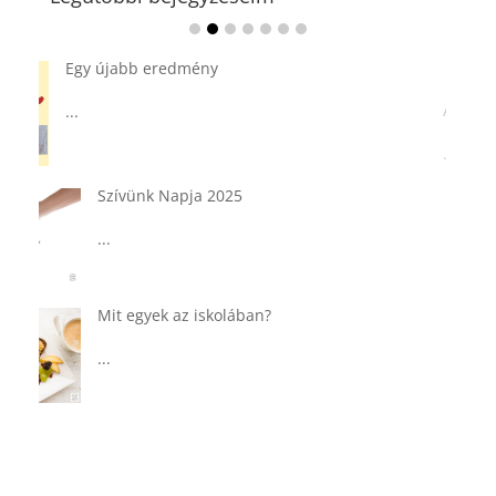
Ádvent 1. vasárnapja🌟
...
Tárkonyos csirkeragu leves
csurgatott tésztával
...
Táplálkozással az egészséges
agyműködésért, a MIND étrend
...