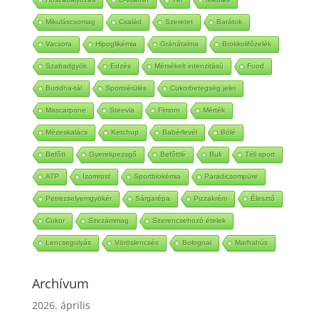
Hőszabályozás
C-vitamin
Tél
Mikulás
Mikuláscsomag
Család
Szeretet
Barátok
Vacsora
Hipoglikémia
Gránátalma
Brokkolifőzelék
Szabadgyök
Edzés
Mérsékelt intenzitású
Food
Buddha-tál
Sportsérülés
Cukorbetegség jelei
Mascarpone
Steevia
Fimom
Mérték
Mézeskalács
Ketchup
Babérlevél
Bólé
Befőtt
Gyerekpezsgő
Befőttlé
Buli
Téli sport
ATP
Izomrost
Sportbiokémia
Paradicsompüre
Petrezselyemgyökér
Sárgarépa
Pizzakrém
Élesztő
Cukor
Szezámmag
Szerencsehozó ételek
Lencsegulyás
Vöröslencsés
Bolognai
Marhahús
Archívum
2026. április