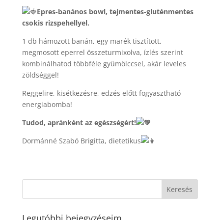
Epres-banános bowl, tejmentes-gluténmentes
csokis rizspehellyel.
1 db hámozott banán, egy marék tisztított,
megmosott eperrel összeturmixolva, ízlés szerint
kombinálhatod többféle gyümölccsel, akár leveles
zöldséggel!
Reggelire, kisétkezésre, edzés előtt fogyasztható
energiabomba!
Tudod, apránként az egészségért!
Dormánné Szabó Brigitta, dietetikus
Legutóbbi bejegyzéseim