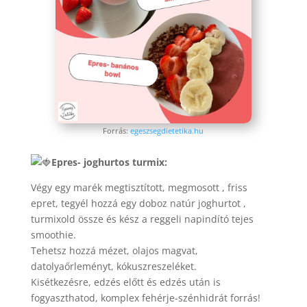
Forrás:
egeszsegdietetika.hu
Epres- joghurtos turmix:
Végy egy marék megtisztított, megmosott , friss
epret, tegyél hozzá egy doboz natúr joghurtot ,
turmixold össze és kész a reggeli napindító tejes
smoothie.
Tehetsz hozzá mézet, olajos magvat,
datolyaőrleményt, kókuszreszeléket.
Kisétkezésre, edzés előtt és edzés után is
fogyaszthatod, komplex fehérje-szénhidrát forrás!