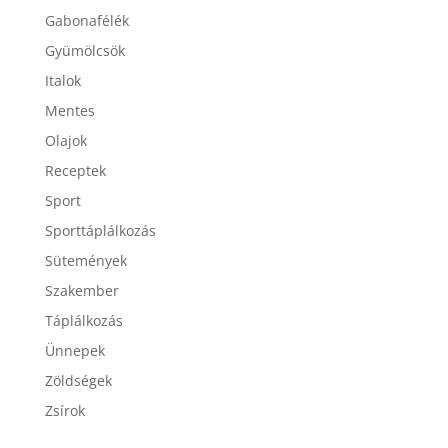
Folyadékok
Gabonafélék
Gyümölcsök
Italok
Mentes
Olajok
Receptek
Sport
Sporttáplálkozás
Sütemények
Szakember
Táplálkozás
Ünnepek
Zöldségek
Zsírok