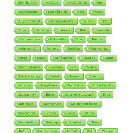
Dehidratáció
Avokádó
Avokádókrém
Túró
Gluténmentes
Ketogén diéta
Keto
Meleg
50g Szénhidrát
Hónap gyümölcse
Június
Pite
25 év
Jubileum
Zabkása
Kefír
Low carb
Jővő generáció
Felkészülés
Bowl
Energia
Alzheimer kór
Verseny
Nulldiéta
Fehérje diéta
Atkins
Paleo
Üdítő hatású
Folyadék
Online
Hőszabályozás
C-vitamin
Tél
Mikulás
Mikuláscsomag
Család
Szeretet
Barátok
Vacsora
Hipoglikémia
Gránátalma
Brokkolifőzelék
Szabadgyök
Edzés
Mérsékelt intenzitású
Food
Buddha-tál
Sportsérülés
Cukorbetegség jelei
Mascarpone
Steevia
Fimom
Mérték
Mézeskalács
Ketchup
Babérlevél
Bólé