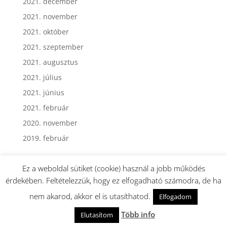
2021. december
2021. november
2021. október
2021. szeptember
2021. augusztus
2021. július
2021. június
2021. február
2020. november
2019. február
Ez a weboldal sütiket (cookie) használ a jobb működés
érdekében. Feltételezzük, hogy ez elfogadható számodra, de ha
nem akarod, akkor el is utasíthatod.
Elfogadom
Webmester: Dormán György - Minden jog fenntartva.
Több info
Elutasítom
EGÉSZSÉG és DIETETIKA © 2019