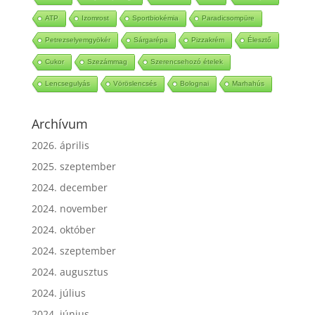
Befőtt
Gyerekpezsgő
Befőttlé
Buli
Téli sport
ATP
Izomrost
Sportbiokémia
Paradicsompüre
Petrezselyemgyökér
Sárgarépa
Pizzakrém
Élesztő
Cukor
Szezámmag
Szerencsehozó ételek
Lencsegulyás
Vöröslencsés
Bolognai
Marhahús
Archívum
2026. április
2025. szeptember
2024. december
2024. november
2024. október
2024. szeptember
2024. augusztus
2024. július