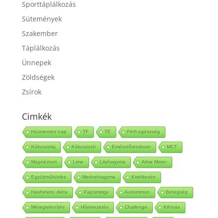
Sporttáplálkozás
Sütemények
Szakember
Táplálkozás
Ünnepek
Zöldségek
Zsírok
Cimkék
Húsmentes nap
TF
TE
Férfi egészség
Kókuszolaj
Kókuszzsír
Emésztőrendszer
MCT
Magnézium
Lime
Lilahagyma
Alma Mater
Együttműködés
Medvehagyma
Kisétkezés
Hashimoto diéta
Pajzsmirigy
Autoimmun
Betegség
Méregtelenítés
Hőelvezetés
Challenge
Kihívás