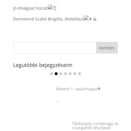
Jó étvágyat hozzá!
Dormánné Szabó Brigitta, dietetikus
Legutóbbi bejegyzéseim
Ádvent 1. vasárnapja🌟
...
Tárkonyos csirkeragu leves
csurgatott tésztával