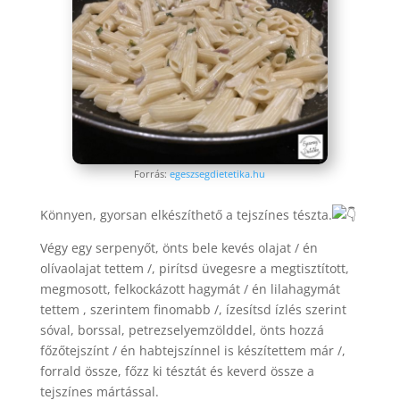
Forrás:
egeszsegdietetika.hu
Könnyen, gyorsan elkészíthető a tejszínes tészta.
Végy egy serpenyőt, önts bele kevés olajat / én
olívaolajat tettem /, pirítsd üvegesre a megtisztított,
megmosott, felkockázott hagymát / én lilahagymát
tettem , szerintem finomabb /, ízesítsd ízlés szerint
sóval, borssal, petrezselyemzölddel, önts hozzá
főzőtejszínt / én habtejszínnel is készítettem már /,
forrald össze, főzz ki tésztát és keverd össze a
tejszínes mártással.