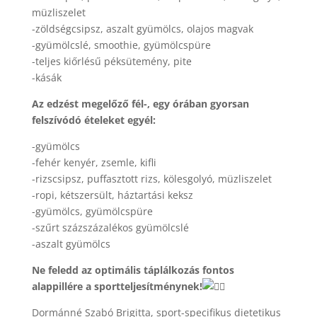
müzliszelet
-zöldségcsipsz, aszalt gyümölcs, olajos magvak
-gyümölcslé, smoothie, gyümölcspüre
-teljes kiőrlésű péksütemény, pite
-kásák
Az edzést megelőző fél-, egy órában gyorsan
felszívódó ételeket egyél:
-gyümölcs
-fehér kenyér, zsemle, kifli
-rizscsipsz, puffasztott rizs, kölesgolyó, müzliszelet
-ropi, kétszersült, háztartási keksz
-gyümölcs, gyümölcspüre
-szűrt százszázalékos gyümölcslé
-aszalt gyümölcs
Ne feledd az optimális táplálkozás fontos
alappillére a sportteljesítménynek!
Dormánné Szabó Brigitta, sport-specifikus dietetikus