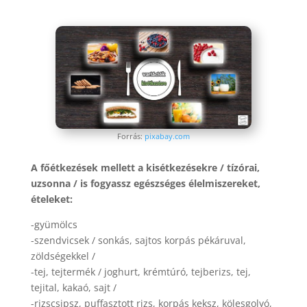
Forrás:
pixabay.com
A főétkezések mellett a kisétkezésekre / tízórai,
uzsonna / is fogyassz egészséges élelmiszereket,
ételeket:
-gyümölcs
-szendvicsek / sonkás, sajtos korpás pékáruval,
zöldségekkel /
-tej, tejtermék / joghurt, krémtúró, tejberizs, tej,
tejital, kakaó, sajt /
-rizscsipsz, puffasztott rizs, korpás keksz, kölesgolyó,