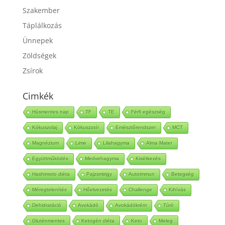
Szakember
Táplálkozás
Ünnepek
Zöldségek
Zsírok
Cimkék
Húsmentes nap
TF
TE
Férfi egészség
Kókuszolaj
Kókuszzsír
Emésztőrendszer
MCT
Magnézium
Lime
Lilahagyma
Alma Mater
Együttműködés
Medvehagyma
Kisétkezés
Hashimoto diéta
Pajzsmirigy
Autoimmun
Betegség
Méregtelenítés
Hőelvezetés
Challenge
Kihívás
Dehidratáció
Avokádó
Avokádókrém
Túró
Gluténmentes
Ketogén diéta
Keto
Meleg