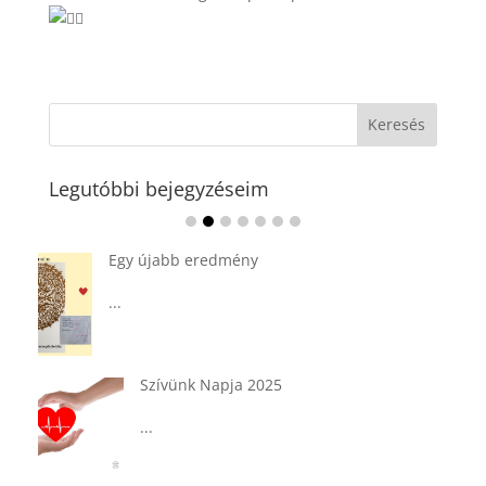
Legutóbbi bejegyzéseim
Ádvent 1. vasárnapja🌟
...
Tárkonyos csirkeragu leves
csurgatott tésztával
...