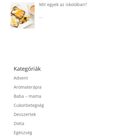
Táplálkozással az egészséges
agyműködésért, a MIND étrend
...
Kategóriák
Advent
Aromaterápia
Baba – mama
Cukorbetegség
Desszertek
Diéta
Egészség