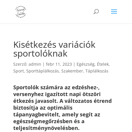
Kisétkezés variációk
sportolóknak
Szerző:
admin
|
febr 11, 2023
|
Egészség
,
Ételek
,
Sport
,
Sporttáplálkozás
,
Szakember
,
Táplálkozás
Sportolók számára az edzéshez-,
versenyhez igazított napi ötszöri
étkezés javasolt.
A változatos étrend
biztosítja az optimális
tápanyagbevitelt, amely segít az
egészségmegőrzésben és a
teljesítménynövelésben.