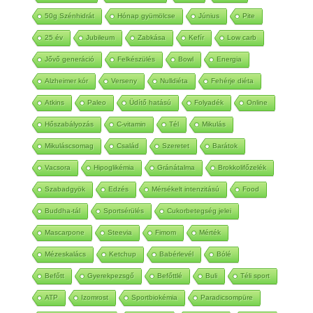
50g Szénhidrát
Hónap gyümölcse
Június
Pite
25 év
Jubileum
Zabkása
Kefír
Low carb
Jővő generáció
Felkészülés
Bowl
Energia
Alzheimer kór
Verseny
Nulldiéta
Fehérje diéta
Atkins
Paleo
Üdítő hatású
Folyadék
Online
Hőszabályozás
C-vitamin
Tél
Mikulás
Mikuláscsomag
Család
Szeretet
Barátok
Vacsora
Hipoglikémia
Gránátalma
Brokkolifőzelék
Szabadgyök
Edzés
Mérsékelt intenzitású
Food
Buddha-tál
Sportsérülés
Cukorbetegség jelei
Mascarpone
Steevia
Fimom
Mérték
Mézeskalács
Ketchup
Babérlevél
Bólé
Befőtt
Gyerekpezsgő
Befőttlé
Buli
Téli sport
ATP
Izomrost
Sportbiokémia
Paradicsompüre