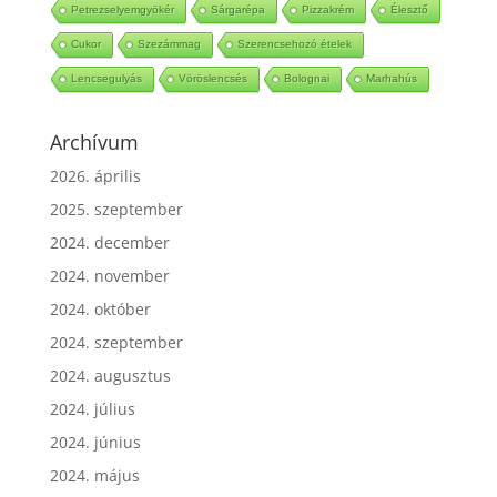
Petrezselyemgyökér
Sárgarépa
Pizzakrém
Élesztő
Cukor
Szezámmag
Szerencsehozó ételek
Lencsegulyás
Vöröslencsés
Bolognai
Marhahús
Archívum
2026. április
2025. szeptember
2024. december
2024. november
2024. október
2024. szeptember
2024. augusztus
2024. július
2024. június
2024. május