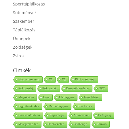
Sporttáplálkozás
Sütemények
Szakember
Táplálkozás
Ünnepek
Zöldségek
Zsírok
Cimkék
Húsmentes nap
TF
TE
Férfi egészség
Kókuszolaj
Kókuszzsír
Emésztőrendszer
MCT
Magnézium
Lime
Lilahagyma
Alma Mater
Együttműködés
Medvehagyma
Kisétkezés
Hashimoto diéta
Pajzsmirigy
Autoimmun
Betegség
Méregtelenítés
Hőelvezetés
Challenge
Kihívás