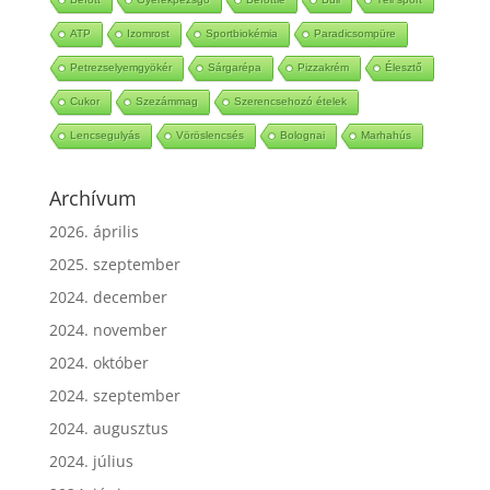
ATP
Izomrost
Sportbiokémia
Paradicsompüre
Petrezselyemgyökér
Sárgarépa
Pizzakrém
Élesztő
Cukor
Szezámmag
Szerencsehozó ételek
Lencsegulyás
Vöröslencsés
Bolognai
Marhahús
Archívum
2026. április
2025. szeptember
2024. december
2024. november
2024. október
2024. szeptember
2024. augusztus
2024. július