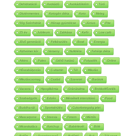
Dehidratáció
Avokádó
Avokádókrém
Túró
Gluténmentes
Ketogén diéta
Keto
Meleg
50g Szénhidrát
Hónap gyümölcse
Június
Pite
25 év
Jubileum
Zabkása
Kefír
Low carb
Jővő generáció
Felkészülés
Bowl
Energia
Alzheimer kór
Verseny
Nulldiéta
Fehérje diéta
Atkins
Paleo
Üdítő hatású
Folyadék
Online
Hőszabályozás
C-vitamin
Tél
Mikulás
Mikuláscsomag
Család
Szeretet
Barátok
Vacsora
Hipoglikémia
Gránátalma
Brokkolifőzelék
Szabadgyök
Edzés
Mérsékelt intenzitású
Food
Buddha-tál
Sportsérülés
Cukorbetegség jelei
Mascarpone
Steevia
Fimom
Mérték
Mézeskalács
Ketchup
Babérlevél
Bólé
Befőtt
Gyerekpezsgő
Befőttlé
Buli
Téli sport