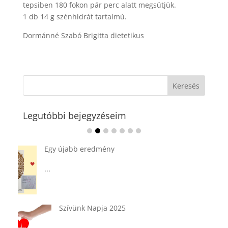
tepsiben 180 fokon pár perc alatt megsütjük.
1 db 14 g szénhidrát tartalmú.
Dormánné Szabó Brigitta dietetikus
Legutóbbi bejegyzéseim
Ádvent 1. vasárnapja🌟
...
Tárkonyos csirkeragu leves
csurgatott tésztával