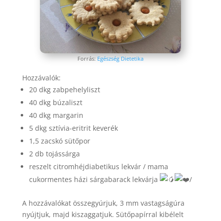
Forrás:
Egészség Dietetika
Hozzávalók:
20 dkg zabpehelyliszt
40 dkg búzaliszt
40 dkg margarin
5 dkg sztívia-eritrit keverék
1,5 zacskó sütőpor
2 db tojássárga
reszelt citromhéjdiabetikus lekvár / mama
cukormentes házi sárgabarack lekvárja
/
A hozzávalókat összegyúrjuk, 3 mm vastagságúra
nyújtjuk, majd kiszaggatjuk. Sütőpapírral kibélelt