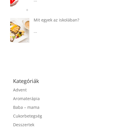
...
Táplálkozással az egészséges
agyműködésért, a MIND étrend
...
Kategóriák
Advent
Aromaterápia
Baba – mama
Cukorbetegség
Desszertek