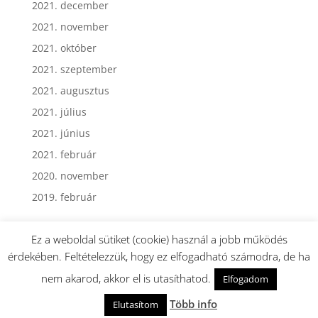
2021. december
2021. november
2021. október
2021. szeptember
2021. augusztus
2021. július
2021. június
2021. február
2020. november
2019. február
Ez a weboldal sütiket (cookie) használ a jobb működés
érdekében. Feltételezzük, hogy ez elfogadható számodra, de ha
nem akarod, akkor el is utasíthatod.
Elfogadom
Webmester: Dormán György - Minden jog fenntartva.
Több info
Elutasítom
EGÉSZSÉG és DIETETIKA © 2019