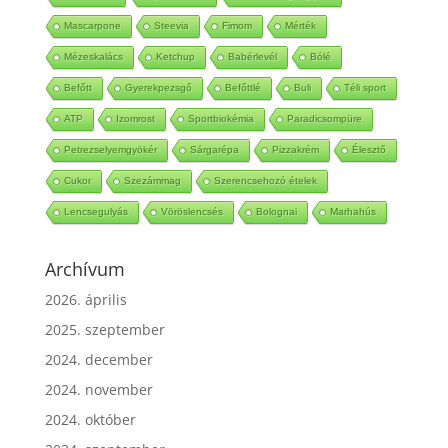
Buddha-tál
Sportsérülés
Cukorbetegség jelei
Mascarpone
Steevia
Fimom
Mérték
Mézeskalács
Ketchup
Babérlevél
Bólé
Befőtt
Gyerekpezsgő
Befőttlé
Buli
Téli sport
ATP
Izomrost
Sportbiokémia
Paradicsompüre
Petrezselyemgyökér
Sárgarépa
Pizzakrém
Élesztő
Cukor
Szezámmag
Szerencsehozó ételek
Lencsegulyás
Vöröslencsés
Bolognai
Marhahús
Archívum
2026. április
2025. szeptember
2024. december
2024. november
2024. október