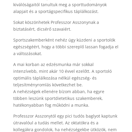
kiválóságaitól tanultuk meg a sporttudományok
alapjait és a sportágspecifikus táplálkozást.
Sokat köszönhetek Professzor Asszonynak a
biztatásért, dicsérő szavaiért.
Sportszakemberként nehéz úgy küzdeni a sportolók
egészségéért, hogy a többi szereplő lassan fogadja el
a változásokat.
A mai korban az edzésmunka már sokkal
intenzívebb, mint akár 10 évvel ezelőtt. A sportoló
optimális táplálkozása nélkül egészség- és
teljesítményromlás következhet be.
A nehézségek ellenére bízom abban, ha egyre
többen leszünk sportdietetikus szakemberek,
hatékonyabban fog működni a munka.
Professzor Asszonytól egy pici tudós baglyot kaptunk
útravalóul a tudás mellet. Az oktatókra és a
kollegákra gondolok, ha nehézségekbe ütközök, nem