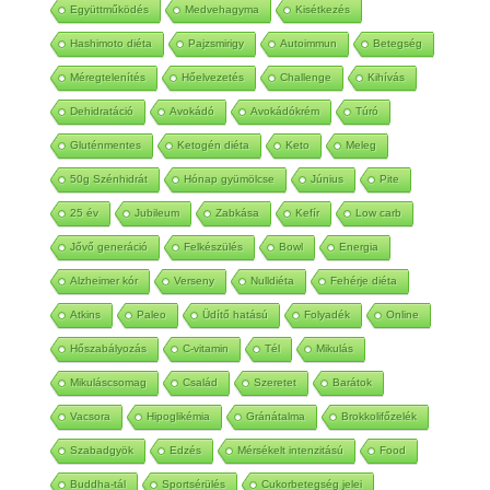
Együttműködés
Medvehagyma
Kisétkezés
Hashimoto diéta
Pajzsmirigy
Autoimmun
Betegség
Méregtelenítés
Hőelvezetés
Challenge
Kihívás
Dehidratáció
Avokádó
Avokádókrém
Túró
Gluténmentes
Ketogén diéta
Keto
Meleg
50g Szénhidrát
Hónap gyümölcse
Június
Pite
25 év
Jubileum
Zabkása
Kefír
Low carb
Jővő generáció
Felkészülés
Bowl
Energia
Alzheimer kór
Verseny
Nulldiéta
Fehérje diéta
Atkins
Paleo
Üdítő hatású
Folyadék
Online
Hőszabályozás
C-vitamin
Tél
Mikulás
Mikuláscsomag
Család
Szeretet
Barátok
Vacsora
Hipoglikémia
Gránátalma
Brokkolifőzelék
Szabadgyök
Edzés
Mérsékelt intenzitású
Food