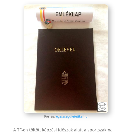
Forrás:
egeszsegdietetika.hu
A TF-en töltött képzési időszak alatt a sportszakma