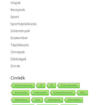
Mentes
Olajok
Receptek
Sport
Sporttáplálkozás
Sütemények
Szakember
Táplálkozás
Ünnepek
Zöldségek
Zsírok
Cimkék
Húsmentes nap
TF
TE
Férfi egészség
Kókuszolaj
Kókuszzsír
Emésztőrendszer
MCT
Magnézium
Lime
Lilahagyma
Alma Mater