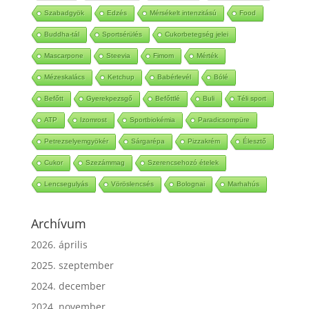
Szabadgyök
Edzés
Mérsékelt intenzitású
Food
Buddha-tál
Sportsérülés
Cukorbetegség jelei
Mascarpone
Steevia
Fimom
Mérték
Mézeskalács
Ketchup
Babérlevél
Bólé
Befőtt
Gyerekpezsgő
Befőttlé
Buli
Téli sport
ATP
Izomrost
Sportbiokémia
Paradicsompüre
Petrezselyemgyökér
Sárgarépa
Pizzakrém
Élesztő
Cukor
Szezámmag
Szerencsehozó ételek
Lencsegulyás
Vöröslencsés
Bolognai
Marhahús
Archívum
2026. április
2025. szeptember
2024. december
2024. november