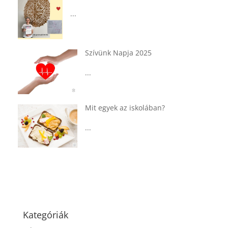
...
Tárkonyos csirkeragu leves
csurgatott tésztával
...
Táplálkozással az egészséges
agyműködésért, a MIND étrend
...
Kategóriák