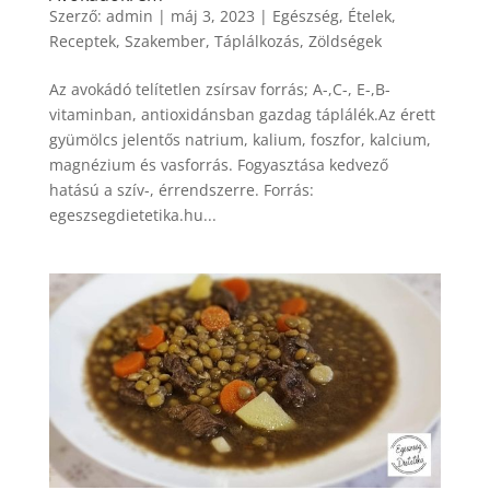
Szerző:
admin
|
máj 3, 2023
|
Egészség
,
Ételek
,
Receptek
,
Szakember
,
Táplálkozás
,
Zöldségek
Az avokádó telítetlen zsírsav forrás; A-,C-, E-,B-
vitaminban, antioxidánsban gazdag táplálék.Az érett
gyümölcs jelentős natrium, kalium, foszfor, kalcium,
magnézium és vasforrás. Fogyasztása kedvező
hatású a szív-, érrendszerre. Forrás:
egeszsegdietetika.hu...