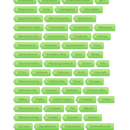
Kókuszolaj
Kókuszzsír
Emésztőrendszer
MCT
Magnézium
Lime
Lilahagyma
Alma Mater
Együttműködés
Medvehagyma
Kisétkezés
Hashimoto diéta
Pajzsmirigy
Autoimmun
Betegség
Méregtelenítés
Hőelvezetés
Challenge
Kihívás
Dehidratáció
Avokádó
Avokádókrém
Túró
Gluténmentes
Ketogén diéta
Keto
Meleg
50g Szénhidrát
Hónap gyümölcse
Június
Pite
25 év
Jubileum
Zabkása
Kefír
Low carb
Jővő generáció
Felkészülés
Bowl
Energia
Alzheimer kór
Verseny
Nulldiéta
Fehérje diéta
Atkins
Paleo
Üdítő hatású
Folyadék
Online
Hőszabályozás
C-vitamin
Tél
Mikulás
Mikuláscsomag
Család
Szeretet
Barátok
Vacsora
Hipoglikémia
Gránátalma
Brokkolifőzelék