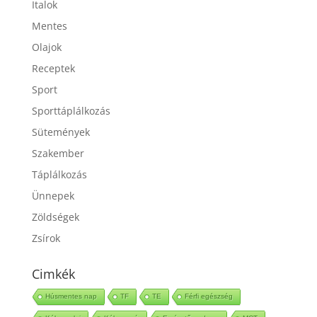
Italok
Mentes
Olajok
Receptek
Sport
Sporttáplálkozás
Sütemények
Szakember
Táplálkozás
Ünnepek
Zöldségek
Zsírok
Cimkék
Húsmentes nap
TF
TE
Férfi egészség