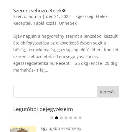
Szerencsehozó ételek🍀
Szerző:
admin
|
dec 31, 2022
|
Egészség
,
Ételek
,
Receptek
,
Táplálkozás
,
Ünnepek
Újév napján a hagyomány szerint a lencséből készült
ételek fogyasztása az elkövetkező évben segít a
bőség, termékenység, gazdagság elérésében. Íme két
szerencsehozó étel: ✅Lencsegulyás: Forrás:
egeszsegdietetika.hu Recept: – 25 dkg lencse- 20 dkg
marhahús- 1 fej...
Legutóbbi bejegyzéseim
Ádvent 1. vasárnapja🌟