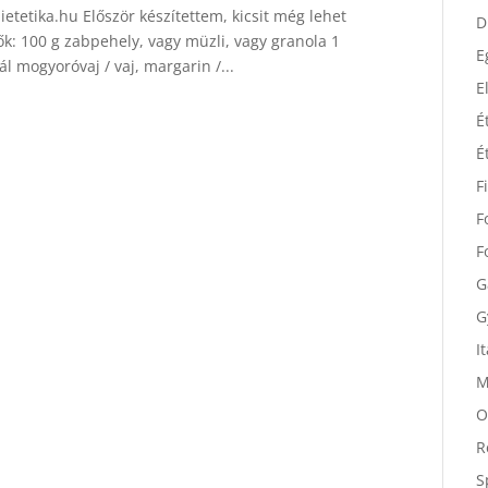
D
etetika.hu Először készítettem, kicsit még lehet
vők: 100 g zabpehely, vagy müzli, vagy granola 1
D
 mogyoróvaj / vaj, margarin /...
E
E
É
É
F
F
F
G
G
I
M
O
R