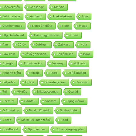
Autoimmun
Betegség
Méregtelenítés
Hőelvezetés
Challenge
Kihívás
Dehidratáció
Avokádó
Avokádókrém
Túró
Gluténmentes
Ketogén diéta
Keto
Meleg
50g Szénhidrát
Hónap gyümölcse
Június
Pite
25 év
Jubileum
Zabkása
Kefír
Low carb
Jővő generáció
Felkészülés
Bowl
Energia
Alzheimer kór
Verseny
Nulldiéta
Fehérje diéta
Atkins
Paleo
Üdítő hatású
Folyadék
Online
Hőszabályozás
C-vitamin
Tél
Mikulás
Mikuláscsomag
Család
Szeretet
Barátok
Vacsora
Hipoglikémia
Gránátalma
Brokkolifőzelék
Szabadgyök
Edzés
Mérsékelt intenzitású
Food
Buddha-tál
Sportsérülés
Cukorbetegség jelei