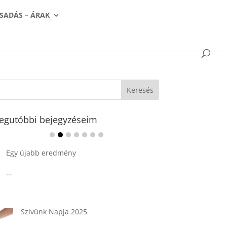
SADÁS – ÁRAK
egutóbbi bejegyzéseim
Ádvent 1. vasárnapja🌟
...
Tárkonyos csirkeragu leves
csurgatott tésztával