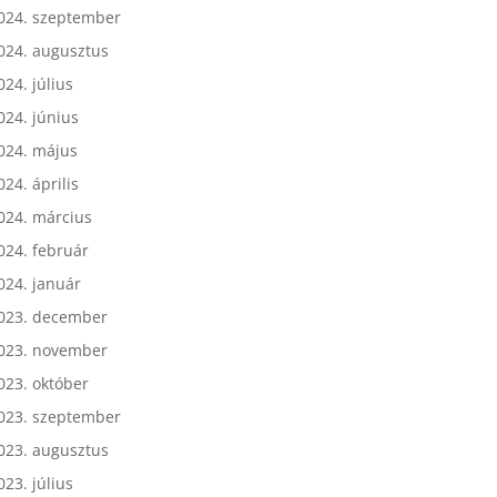
024. október
024. szeptember
024. augusztus
024. július
024. június
024. május
024. április
024. március
024. február
024. január
023. december
023. november
023. október
023. szeptember
023. augusztus