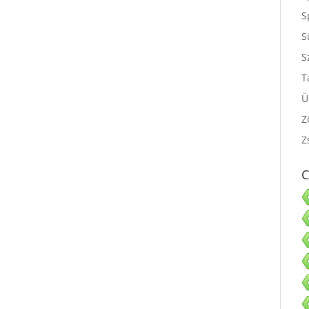
S
S
S
S
T
Ü
Z
Z
C