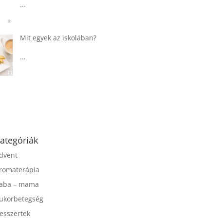
...
Táplálkozással az
egészséges
agyműködésért, a MIND
étrend
...
ategóriák
dvent
romaterápia
aba – mama
ukorbetegség