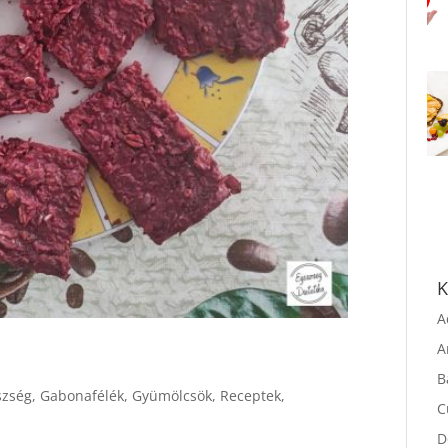
K
A
A
szség
,
Gabonafélék
,
Gyümölcsök
,
Receptek
,
B
C