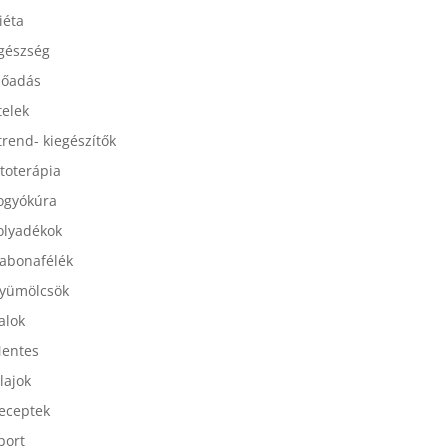
esszertek
iéta
gészség
lőadás
telek
trend- kiegészítők
itoterápia
ogyókúra
olyadékok
abonafélék
yümölcsök
talok
entes
lajok
eceptek