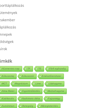
port
porttáplálkozás
ütemények
zakember
áplálkozás
nnepek
öldségek
sírok
imkék
Húsmentes nap
TF
TE
Férfi egészség
Kókuszolaj
Kókuszzsír
Emésztőrendszer
MCT
Magnézium
Lime
Lilahagyma
Alma Mater
Együttműködés
Medvehagyma
Kisétkezés
Hashimoto diéta
Pajzsmirigy