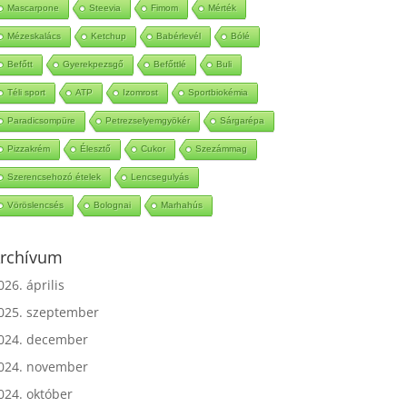
Mascarpone
Steevia
Fimom
Mérték
Mézeskalács
Ketchup
Babérlevél
Bólé
Befőtt
Gyerekpezsgő
Befőttlé
Buli
Téli sport
ATP
Izomrost
Sportbiokémia
Paradicsompüre
Petrezselyemgyökér
Sárgarépa
Pizzakrém
Élesztő
Cukor
Szezámmag
Szerencsehozó ételek
Lencsegulyás
Vöröslencsés
Bolognai
Marhahús
rchívum
026. április
025. szeptember
024. december
024. november