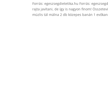
Forrás: egeszsegdietetika.hu Forrás: egeszsegdi
rajta javítani, de így is nagyon finom! Összete
müzlis tál málna 2 db közepes banán 1 evőkanál