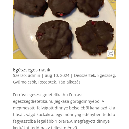
Egészséges nasik
Szerző:
admin
|
aug 10, 2024
|
Desszertek
,
Egészség
,
Gyümölcsök
,
Receptek
,
Táplálkozás
Forrás: egeszsegdietetika.hu Forrás:
egeszsegdietetika.hu Jégkása görögdinnyéből A
megmosott, felvágott dinnye belsejéből kanalazd ki a
húsát, vágd kockákra, egy műanyag edényben tedd a
fagyasztóba legalább 1 órára.A megfagyott dinnye
kockákat tedd nagy teljesítményű...