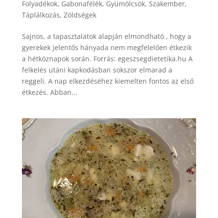
Folyadékok
,
Gabonafélék
,
Gyümölcsök
,
Szakember
,
Táplálkozás
,
Zöldségek
Sajnos, a tapasztalatok alapján elmondható , hogy a
gyerekek jelentős hányada nem megfelelően étkezik
a hétköznapok során. Forrás: egeszsegdietetika.hu A
felkelés utáni kapkodásban sokszor elmarad a
reggeli. A nap elkezdéséhez kiemelten fontos az első
étkezés. Abban...