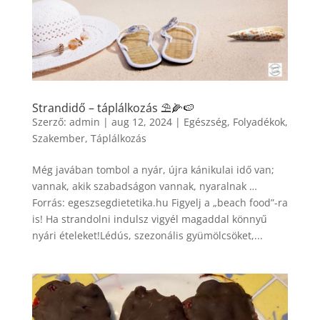
Strandidő – táplálkozás ⛱🌽🍉
Szerző:
admin
|
aug 12, 2024
|
Egészség
,
Folyadékok
,
Szakember
,
Táplálkozás
Még javában tombol a nyár, újra kánikulai idő van;
vannak, akik szabadságon vannak, nyaralnak …
Forrás: egeszsegdietetika.hu Figyelj a „beach food”-ra
is! Ha strandolni indulsz vigyél magaddal könnyű
nyári ételeket!Lédús, szezonális gyümölcsöket,...