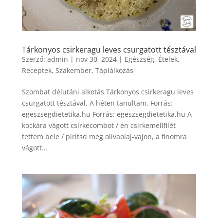
Tárkonyos csirkeragu leves csurgatott tésztával
Szerző:
admin
|
nov 30, 2024
|
Egészség
,
Ételek
,
Receptek
,
Szakember
,
Táplálkozás
Szombat délutáni alkotás Tárkonyos csirkeragu leves
csurgatott tésztával. A héten tanultam. Forrás:
egeszsegdietetika.hu Forrás: egeszsegdietetika.hu A
kockára vágott csirkecombot / én csirkemellfilét
tettem bele / pirítsd meg olívaolaj-vajon, a finomra
vágott...