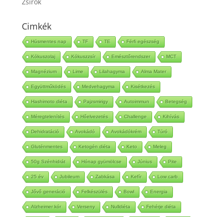
Zsírok
Cimkék
Húsmentes nap
TF
TE
Férfi egészség
Kókuszolaj
Kókuszzsír
Emésztőrendszer
MCT
Magnézium
Lime
Lilahagyma
Alma Mater
Együttműködés
Medvehagyma
Kisétkezés
Hashimoto diéta
Pajzsmirigy
Autoimmun
Betegség
Méregtelenítés
Hőelvezetés
Challenge
Kihívás
Dehidratáció
Avokádó
Avokádókrém
Túró
Gluténmentes
Ketogén diéta
Keto
Meleg
50g Szénhidrát
Hónap gyümölcse
Június
Pite
25 év
Jubileum
Zabkása
Kefír
Low carb
Jővő generáció
Felkészülés
Bowl
Energia
Alzheimer kór
Verseny
Nulldiéta
Fehérje diéta