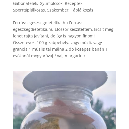
Gabonafélék
,
Gyümölcsök
,
Receptek
,
Sporttáplálkozás
,
Szakember
,
Táplálkozás
Forrás: egeszsegdietetika.hu Forrás:
egeszsegdietetika.hu Először készítettem, kicsit még
lehet rajta javítani, de így is nagyon finom!
Összetevők: 100 g zabpehely, vagy müzli, vagy
granola 1 müzlis tál málna 2 db közepes banán 1
evőkanál mogyoróvaj / vaj, margarin /...