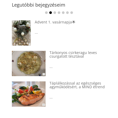
Legutóbbi bejegyzéseim
Ádvent 1. vasárnapja🌟
...
Tárkonyos csirkeragu leves
csurgatott tésztával
...
Táplálkozással az egészséges
agyműködésért, a MIND étrend
...