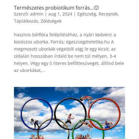
Természetes probiotikum forrás…🙂
Szerző:
admin
|
aug 1, 2024
|
Egészség
,
Receptek
,
Táplálkozás
,
Zöldségek
hasznos bélflóra felépítéséhez, a nyári kedvenc a
kovászos uborka. Forrás: egeszsegdietetika.hu A
megmosott uborkák végeiből vágj le egy kicsit, az
oldalán hosszában írdald be nem túl mélyen, 3-4
helyen. Végy egy 5 literes befőttesüveget, állítsd bele
az uborkákat,...