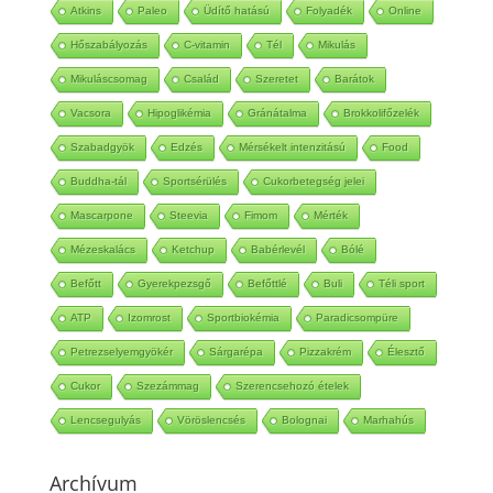
Atkins
Paleo
Üdítő hatású
Folyadék
Online
Hőszabályozás
C-vitamin
Tél
Mikulás
Mikuláscsomag
Család
Szeretet
Barátok
Vacsora
Hipoglikémia
Gránátalma
Brokkolifőzelék
Szabadgyök
Edzés
Mérsékelt intenzitású
Food
Buddha-tál
Sportsérülés
Cukorbetegség jelei
Mascarpone
Steevia
Fimom
Mérték
Mézeskalács
Ketchup
Babérlevél
Bólé
Befőtt
Gyerekpezsgő
Befőttlé
Buli
Téli sport
ATP
Izomrost
Sportbiokémia
Paradicsompüre
Petrezselyemgyökér
Sárgarépa
Pizzakrém
Élesztő
Cukor
Szezámmag
Szerencsehozó ételek
Lencsegulyás
Vöröslencsés
Bolognai
Marhahús
Archívum