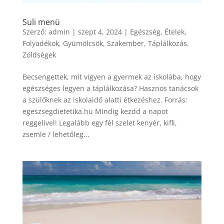
Suli menü
Szerző:
admin
|
szept 4, 2024
|
Egészség
,
Ételek
,
Folyadékok
,
Gyümölcsök
,
Szakember
,
Táplálkozás
,
Zöldségek
Becsengettek, mit vigyen a gyermek az iskolába, hogy
egészséges legyen a táplálkozása? Hasznos tanácsok
a szülőknek az iskolaidő alatti étkezéshez. Forrás:
egeszsegdietetika.hu Mindig kezdd a napot
reggelivel! Legalább egy fél szelet kenyér, kifli,
zsemle / lehetőleg...