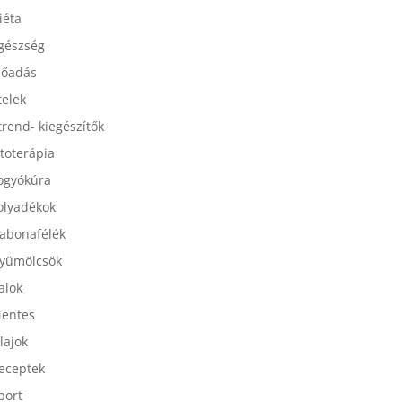
esszertek
iéta
gészség
lőadás
telek
trend- kiegészítők
itoterápia
ogyókúra
olyadékok
abonafélék
yümölcsök
talok
entes
lajok
eceptek