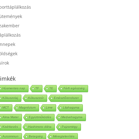
port
porttáplálkozás
ütemények
zakember
áplálkozás
nnepek
öldségek
sírok
imkék
Húsmentes nap
TF
TE
Férfi egészség
Kókuszolaj
Kókuszzsír
Emésztőrendszer
MCT
Magnézium
Lime
Lilahagyma
Alma Mater
Együttműködés
Medvehagyma
Kisétkezés
Hashimoto diéta
Pajzsmirigy