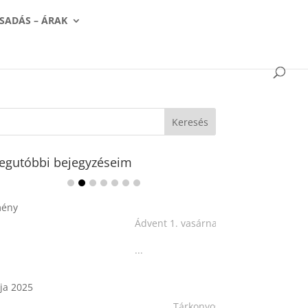
SADÁS – ÁRAK
egutóbbi bejegyzéseim
Ádvent 1. vasárnapja🌟
...
Tárkonyos csirkeragu leves
csurgatott tésztával