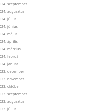
024. október
024. szeptember
024. augusztus
024. július
024. június
024. május
024. április
024. március
024. február
024. január
023. december
023. november
023. október
023. szeptember
023. augusztus