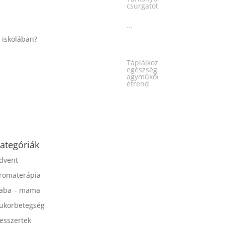
...
Táplálkozással az
egészséges
agyműködésért, a MIND
étrend
...
ategóriák
dvent
romaterápia
aba – mama
ukorbetegség