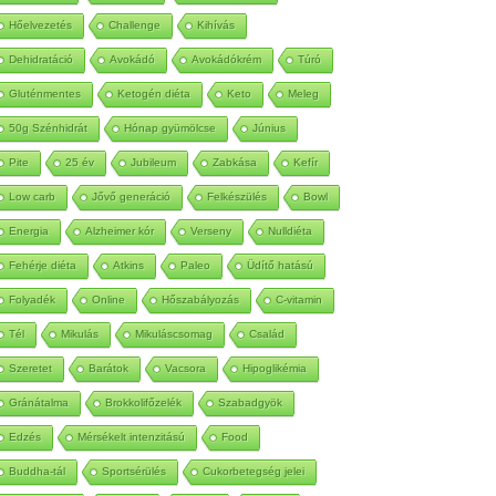
Autoimmun
Betegség
Méregtelenítés
Hőelvezetés
Challenge
Kihívás
Dehidratáció
Avokádó
Avokádókrém
Túró
Gluténmentes
Ketogén diéta
Keto
Meleg
50g Szénhidrát
Hónap gyümölcse
Június
Pite
25 év
Jubileum
Zabkása
Kefír
Low carb
Jővő generáció
Felkészülés
Bowl
Energia
Alzheimer kór
Verseny
Nulldiéta
Fehérje diéta
Atkins
Paleo
Üdítő hatású
Folyadék
Online
Hőszabályozás
C-vitamin
Tél
Mikulás
Mikuláscsomag
Család
Szeretet
Barátok
Vacsora
Hipoglikémia
Gránátalma
Brokkolifőzelék
Szabadgyök
Edzés
Mérsékelt intenzitású
Food
Buddha-tál
Sportsérülés
Cukorbetegség jelei