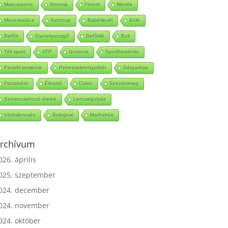
Mascarpone
Steevia
Fimom
Mérték
Mézeskalács
Ketchup
Babérlevél
Bólé
Befőtt
Gyerekpezsgő
Befőttlé
Buli
Téli sport
ATP
Izomrost
Sportbiokémia
Paradicsompüre
Petrezselyemgyökér
Sárgarépa
Pizzakrém
Élesztő
Cukor
Szezámmag
Szerencsehozó ételek
Lencsegulyás
Vöröslencsés
Bolognai
Marhahús
rchívum
026. április
025. szeptember
024. december
024. november