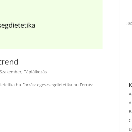
étrend
Szakember
,
Táplálkozás
etetika.hu Forrás: egeszsegdietetika.hu Forrás:...
K
A
A
B
C