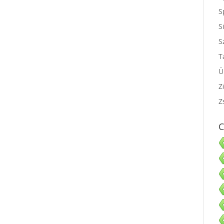
S
S
S
S
T
Ü
Z
Z
C