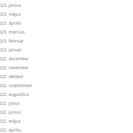
023. július
023. június
023. május
023. április
023. március
023. február
023. január
022. december
022. november
022. október
022. szeptember
022. augusztus
022. július
022. június
022. május