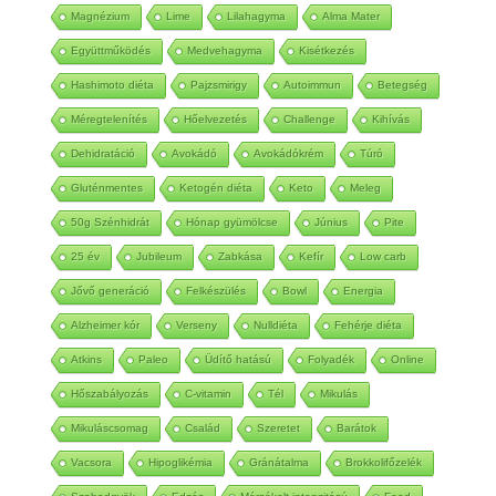
Kókuszolaj
Kókuszzsír
Emésztőrendszer
MCT
Magnézium
Lime
Lilahagyma
Alma Mater
Együttműködés
Medvehagyma
Kisétkezés
Hashimoto diéta
Pajzsmirigy
Autoimmun
Betegség
Méregtelenítés
Hőelvezetés
Challenge
Kihívás
Dehidratáció
Avokádó
Avokádókrém
Túró
Gluténmentes
Ketogén diéta
Keto
Meleg
50g Szénhidrát
Hónap gyümölcse
Június
Pite
25 év
Jubileum
Zabkása
Kefír
Low carb
Jővő generáció
Felkészülés
Bowl
Energia
Alzheimer kór
Verseny
Nulldiéta
Fehérje diéta
Atkins
Paleo
Üdítő hatású
Folyadék
Online
Hőszabályozás
C-vitamin
Tél
Mikulás
Mikuláscsomag
Család
Szeretet
Barátok
Vacsora
Hipoglikémia
Gránátalma
Brokkolifőzelék