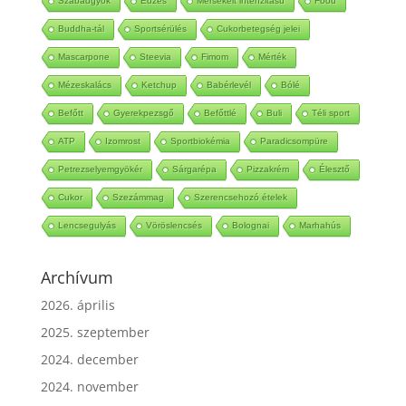
Szabadgyök
Edzés
Mérsékelt intenzitású
Food
Buddha-tál
Sportsérülés
Cukorbetegség jelei
Mascarpone
Steevia
Fimom
Mérték
Mézeskalács
Ketchup
Babérlevél
Bólé
Befőtt
Gyerekpezsgő
Befőttlé
Buli
Téli sport
ATP
Izomrost
Sportbiokémia
Paradicsompüre
Petrezselyemgyökér
Sárgarépa
Pizzakrém
Élesztő
Cukor
Szezámmag
Szerencsehozó ételek
Lencsegulyás
Vöröslencsés
Bolognai
Marhahús
Archívum
2026. április
2025. szeptember
2024. december
2024. november