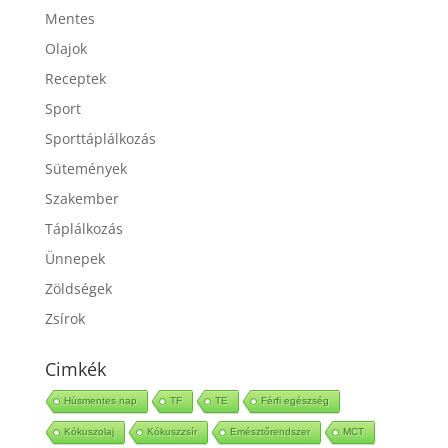
Italok
Mentes
Olajok
Receptek
Sport
Sporttáplálkozás
Sütemények
Szakember
Táplálkozás
Ünnepek
Zöldségek
Zsírok
Cimkék
Húsmentes nap
TF
TE
Férfi egészség