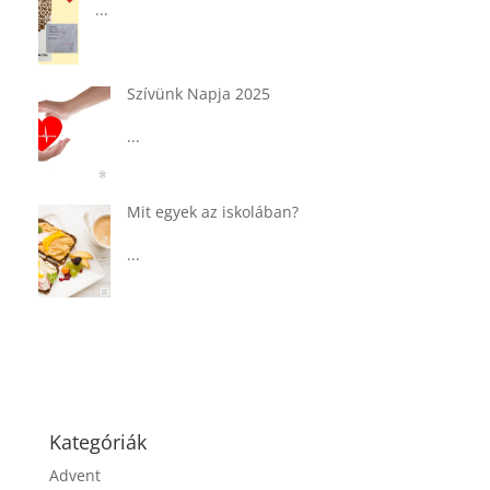
...
Tárkonyos csirkeragu leves
csurgatott tésztával
...
Táplálkozással az egészséges
agyműködésért, a MIND étrend
...
Kategóriák