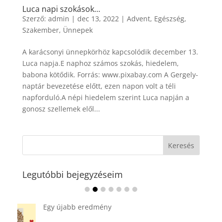
Luca napi szokások…
Szerző:
admin
|
dec 13, 2022
|
Advent
,
Egészség
,
Szakember
,
Ünnepek
A karácsonyi ünnepkörhöz kapcsolódik december 13.
Luca napja.E naphoz számos szokás, hiedelem,
babona kötődik. Forrás: www.pixabay.com A Gergely-
naptár bevezetése előtt, ezen napon volt a téli
napforduló.A népi hiedelem szerint Luca napján a
gonosz szellemek elől...
Legutóbbi bejegyzéseim
Ádvent 1. vasárnapja🌟