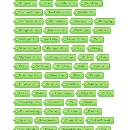
Magnézium
Lime
Lilahagyma
Alma Mater
Együttműködés
Medvehagyma
Kisétkezés
Hashimoto diéta
Pajzsmirigy
Autoimmun
Betegség
Méregtelenítés
Hőelvezetés
Challenge
Kihívás
Dehidratáció
Avokádó
Avokádókrém
Túró
Gluténmentes
Ketogén diéta
Keto
Meleg
50g Szénhidrát
Hónap gyümölcse
Június
Pite
25 év
Jubileum
Zabkása
Kefír
Low carb
Jővő generáció
Felkészülés
Bowl
Energia
Alzheimer kór
Verseny
Nulldiéta
Fehérje diéta
Atkins
Paleo
Üdítő hatású
Folyadék
Online
Hőszabályozás
C-vitamin
Tél
Mikulás
Mikuláscsomag
Család
Szeretet
Barátok
Vacsora
Hipoglikémia
Gránátalma
Brokkolifőzelék
Szabadgyök
Edzés
Mérsékelt intenzitású
Food