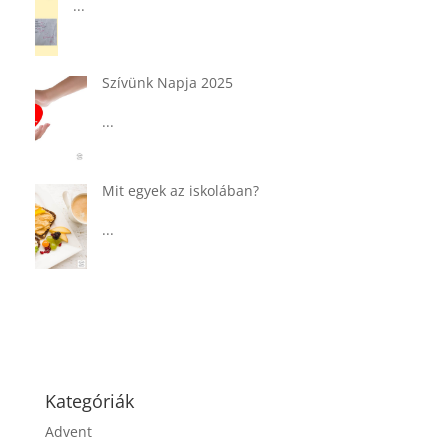
...
Tárkonyos csirkeragu leves
csurgatott tésztával
...
Táplálkozással az egészséges
agyműködésért, a MIND étrend
...
Kategóriák
Advent