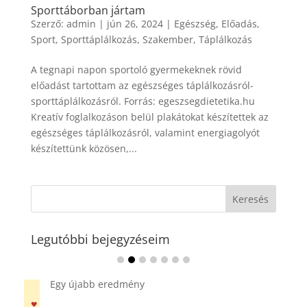
Sporttáborban jártam
Szerző:
admin
|
jún 26, 2024
|
Egészség
,
Előadás
,
Sport
,
Sporttáplálkozás
,
Szakember
,
Táplálkozás
A tegnapi napon sportoló gyermekeknek rövid
előadást tartottam az egészséges táplálkozásról-
sporttáplálkozásról. Forrás: egeszsegdietetika.hu
Kreatív foglalkozáson belül plakátokat készítettek az
egészséges táplálkozásról, valamint energiagolyót
készítettünk közösen,...
Legutóbbi bejegyzéseim
Ádvent 1. vasárnapja🌟