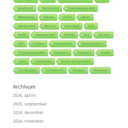
Buddha-tál
Sportsérülés
Cukorbetegség jelei
Mascarpone
Steevia
Fimom
Mérték
Mézeskalács
Ketchup
Babérlevél
Bólé
Befőtt
Gyerekpezsgő
Befőttlé
Buli
Téli sport
ATP
Izomrost
Sportbiokémia
Paradicsompüre
Petrezselyemgyökér
Sárgarépa
Pizzakrém
Élesztő
Cukor
Szezámmag
Szerencsehozó ételek
Lencsegulyás
Vöröslencsés
Bolognai
Marhahús
Archívum
2026. április
2025. szeptember
2024. december
2024. november