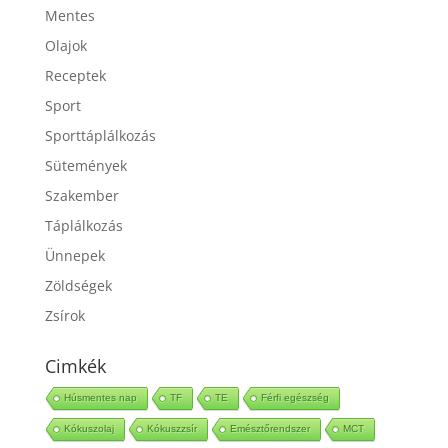
Mentes
Olajok
Receptek
Sport
Sporttáplálkozás
Sütemények
Szakember
Táplálkozás
Ünnepek
Zöldségek
Zsírok
Cimkék
Húsmentes nap
TF
TE
Férfi egészség
Kókuszolaj
Kókuszzsír
Emésztőrendszer
MCT