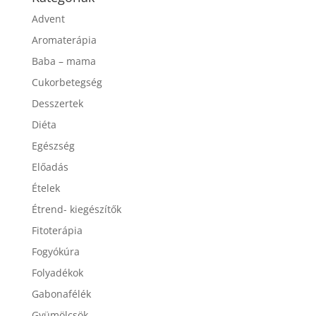
Advent
Aromaterápia
Baba – mama
Cukorbetegség
Desszertek
Diéta
Egészség
Előadás
Ételek
Étrend- kiegészítők
Fitoterápia
Fogyókúra
Folyadékok
Gabonafélék
Gyümölcsök