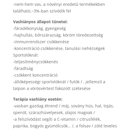
-nem-hem vas, a növényi eredetű termékekben
található,~3%-ban szívódik fel
Vashiányos állapot tünetei:
-fáradékonyság, gyengeség
-hajhullás, bőrszárazság, köröm töredezettség
-immunrendszer csökkenése
-koncentráció csökkenése, tanulási nehézségek
Sportolóknál:
-teljesítménycsökkenés
-fáradtság
-csökkent koncentráció
-állóképességi sportolóknál / futók / , jellemző a
talpon a vörösvértest fokozott szétesése
Terápia vashiány esetén:
-vasban gazdag étrend / máj, sovány hús, hal, tojás,
spenót, szárazhüvelyesek, olajos magvak /
-a felszívódást segíti a C-vitamin / citrusfélék,
paprika, bogyós gyümölcsök… /, a folsav / zöld leveles