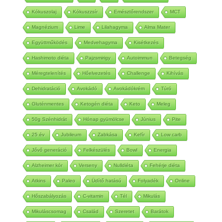
Kókuszolaj
Kókuszzsír
Emésztőrendszer
MCT
Magnézium
Lime
Lilahagyma
Alma Mater
Együttműködés
Medvehagyma
Kisétkezés
Hashimoto diéta
Pajzsmirigy
Autoimmun
Betegség
Méregtelenítés
Hőelvezetés
Challenge
Kihívás
Dehidratáció
Avokádó
Avokádókrém
Túró
Gluténmentes
Ketogén diéta
Keto
Meleg
50g Szénhidrát
Hónap gyümölcse
Június
Pite
25 év
Jubileum
Zabkása
Kefír
Low carb
Jővő generáció
Felkészülés
Bowl
Energia
Alzheimer kór
Verseny
Nulldiéta
Fehérje diéta
Atkins
Paleo
Üdítő hatású
Folyadék
Online
Hőszabályozás
C-vitamin
Tél
Mikulás
Mikuláscsomag
Család
Szeretet
Barátok