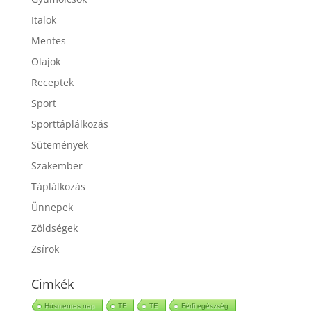
Italok
Mentes
Olajok
Receptek
Sport
Sporttáplálkozás
Sütemények
Szakember
Táplálkozás
Ünnepek
Zöldségek
Zsírok
Cimkék
Húsmentes nap
TF
TE
Férfi egészség