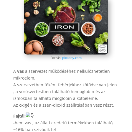
Forrás:
pixabay.com
A
vas
a szervezet működéséhez nélkülözhetetlen
mikroelem.
A szervezetben főként fehérjékhez kötődve van jelen
, a vörösvértestben található hemoglobin és az
izmokban található mioglobin alkotóeleme.
Az oxigén és a szén-dioxid szállításában vesz részt.
Fajtái:
-hem vas , az állati eredetű termékekben található,
~16%-ban szívódik fel