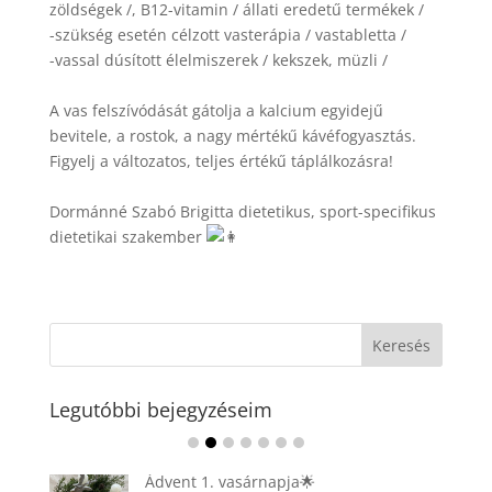
zöldségek /, B12-vitamin / állati eredetű termékek /
-szükség esetén célzott vasterápia / vastabletta /
-vassal dúsított élelmiszerek / kekszek, müzli /
A vas felszívódását gátolja a kalcium egyidejű
bevitele, a rostok, a nagy mértékű kávéfogyasztás.
Figyelj a változatos, teljes értékű táplálkozásra!
Dormánné Szabó Brigitta dietetikus, sport-specifikus
dietetikai szakember
Legutóbbi bejegyzéseim
Ádvent 1. vasárnapja🌟