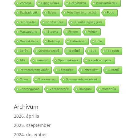
Vacsora
Hipoglikémia
Gránátalma
Brokkolifőzelék
Szabadgyök
Edzés
Mérsékelt intenzitású
Food
Buddha-tál
Sportsérülés
Cukorbetegség jelei
Mascarpone
Steevia
Fimom
Mérték
Mézeskalács
Ketchup
Babérlevél
Bólé
Befőtt
Gyerekpezsgő
Befőttlé
Buli
Téli sport
ATP
Izomrost
Sportbiokémia
Paradicsompüre
Petrezselyemgyökér
Sárgarépa
Pizzakrém
Élesztő
Cukor
Szezámmag
Szerencsehozó ételek
Lencsegulyás
Vöröslencsés
Bolognai
Marhahús
Archívum
2026. április
2025. szeptember
2024. december