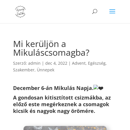
Mi kerüljön a
Mikuláscsomagba?
Szerző:
admin
|
dec 4, 2022
|
Advent
,
Egészség
,
Szakember
,
Ünnepek
December 6-án Mikulás Napja.
A gondosan kitisztított csizmákba, az
előző este megérkeznek a csomagok
kicsik és nagyok nagy örömére.