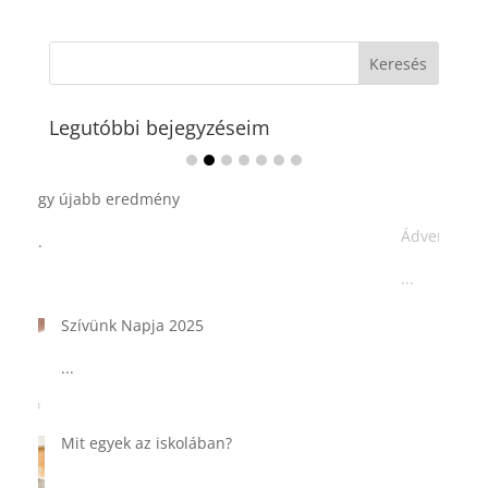
Legutóbbi bejegyzéseim
Ádvent 1. vasárnapja🌟
...
Tárkonyos csirkeragu leves
csurgatott tésztával
...
Táplálkozással az egészséges
agyműködésért, a MIND étrend