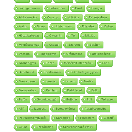
25 év
Jubileum
Zabkása
Kefír
Low carb
Jővő generáció
Felkészülés
Bowl
Energia
Alzheimer kór
Verseny
Nulldiéta
Fehérje diéta
Atkins
Paleo
Üdítő hatású
Folyadék
Online
Hőszabályozás
C-vitamin
Tél
Mikulás
Mikuláscsomag
Család
Szeretet
Barátok
Vacsora
Hipoglikémia
Gránátalma
Brokkolifőzelék
Szabadgyök
Edzés
Mérsékelt intenzitású
Food
Buddha-tál
Sportsérülés
Cukorbetegség jelei
Mascarpone
Steevia
Fimom
Mérték
Mézeskalács
Ketchup
Babérlevél
Bólé
Befőtt
Gyerekpezsgő
Befőttlé
Buli
Téli sport
ATP
Izomrost
Sportbiokémia
Paradicsompüre
Petrezselyemgyökér
Sárgarépa
Pizzakrém
Élesztő