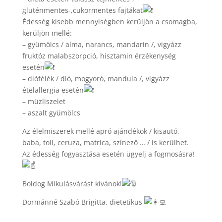
gluténmentes-,cukormentes fajtákat
Édesség kisebb mennyiségben kerüljön a csomagba,
kerüljön mellé:
– gyümölcs / alma, narancs, mandarin /, vigyázz
fruktóz malabszorpció, hisztamin érzékenység
esetén
– diófélék / dió, mogyoró, mandula /, vigyázz
ételallergia esetén
– müzliszelet
– aszalt gyümölcs
Az élelmiszerek mellé apró ajándékok / kisautó,
baba, toll, ceruza, matrica, színező … / is kerülhet.
Az édesség fogyasztása esetén ügyelj a fogmosásra!
Boldog Mikulásvárást kívánok!
Dormánné Szabó Brigitta, dietetikus