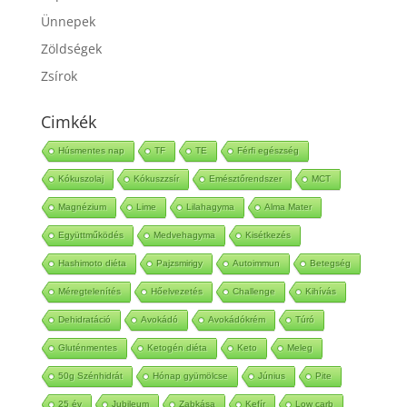
Táplálkozás
Ünnepek
Zöldségek
Zsírok
Cimkék
Húsmentes nap
TF
TE
Férfi egészség
Kókuszolaj
Kókuszzsír
Emésztőrendszer
MCT
Magnézium
Lime
Lilahagyma
Alma Mater
Együttműködés
Medvehagyma
Kisétkezés
Hashimoto diéta
Pajzsmirigy
Autoimmun
Betegség
Méregtelenítés
Hőelvezetés
Challenge
Kihívás
Dehidratáció
Avokádó
Avokádókrém
Túró
Gluténmentes
Ketogén diéta
Keto
Meleg
50g Szénhidrát
Hónap gyümölcse
Június
Pite