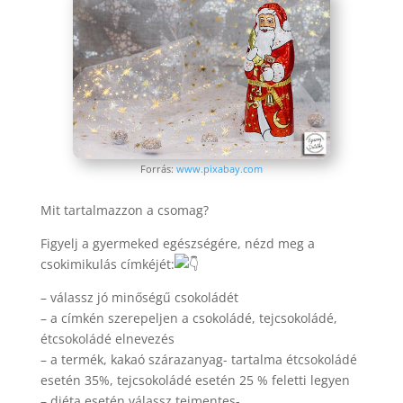
Forrás:
www.pixabay.com
Mit tartalmazzon a csomag?
Figyelj a gyermeked egészségére, nézd meg a
csokimikulás címkéjét:
– válassz jó minőségű csokoládét
– a címkén szerepeljen a csokoládé, tejcsokoládé,
étcsokoládé elnevezés
– a termék, kakaó szárazanyag- tartalma étcsokoládé
esetén 35%, tejcsokoládé esetén 25 % feletti legyen
– diéta esetén válassz tejmentes-,