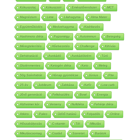
Húsmentes nap
TF
TE
Férfi egészség
Kókuszolaj
Kókuszzsír
Emésztőrendszer
MCT
Magnézium
Lime
Lilahagyma
Alma Mater
Együttműködés
Medvehagyma
Kisétkezés
Hashimoto diéta
Pajzsmirigy
Autoimmun
Betegség
Méregtelenítés
Hőelvezetés
Challenge
Kihívás
Dehidratáció
Avokádó
Avokádókrém
Túró
Gluténmentes
Ketogén diéta
Keto
Meleg
50g Szénhidrát
Hónap gyümölcse
Június
Pite
25 év
Jubileum
Zabkása
Kefír
Low carb
Jővő generáció
Felkészülés
Bowl
Energia
Alzheimer kór
Verseny
Nulldiéta
Fehérje diéta
Atkins
Paleo
Üdítő hatású
Folyadék
Online
Hőszabályozás
C-vitamin
Tél
Mikulás
Mikuláscsomag
Család
Szeretet
Barátok