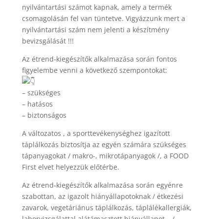
nyilvántartási számot kapnak, amely a termék
csomagolásán fel van tüntetve. Vigyázzunk mert a
nyilvántartási szám nem jelenti a készítmény
bevizsgálását !!!
Az étrend-kiegészítők alkalmazása során fontos
figyelembe venni a következő szempontokat:
– szükséges
– hatásos
– biztonságos
A változatos , a sporttevékenységhez igazított
táplálkozás biztosítja az egyén számára szükséges
tápanyagokat / makro-, mikrotápanyagok /, a FOOD
First elvet helyezzük előtérbe.
Az étrend-kiegészítők alkalmazása során egyénre
szabottan, az igazolt hiányállapotoknak / étkezési
zavarok, vegetáriánus táplálkozás, táplálékallergiák,
laborvizsgálattal alátámasztott hiányállapot… /