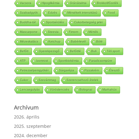
Vacsora
Hipoglikémia
Gránátalma
Brokkolifőzelék
Szabadgyök
Edzés
Mérsékelt intenzitású
Food
Buddha-tál
Sportsérülés
Cukorbetegség jelei
Mascarpone
Steevia
Fimom
Mérték
Mézeskalács
Ketchup
Babérlevél
Bólé
Befőtt
Gyerekpezsgő
Befőttlé
Buli
Téli sport
ATP
Izomrost
Sportbiokémia
Paradicsompüre
Petrezselyemgyökér
Sárgarépa
Pizzakrém
Élesztő
Cukor
Szezámmag
Szerencsehozó ételek
Lencsegulyás
Vöröslencsés
Bolognai
Marhahús
Archívum
2026. április
2025. szeptember