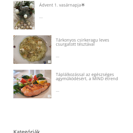
Ádvent 1. vasárnapja🌟
...
Tárkonyos csirkeragu leves
csurgatott tésztával
...
Táplálkozással az egészséges
agyműködésért, a MIND étrend
...