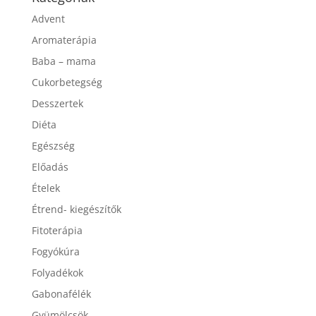
Kategóriák
Advent
Aromaterápia
Baba – mama
Cukorbetegség
Desszertek
Diéta
Egészség
Előadás
Ételek
Étrend- kiegészítők
Fitoterápia
Fogyókúra
Folyadékok
Gabonafélék