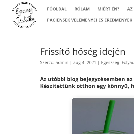
FŐOLDAL
RÓLAM
MIÉRT ÉN?
AZ
PÁCIENSEK VÉLEMÉNYEI ÉS EREDMÉNYEK
Frissítő hőség idején
Szerző:
admin
|
aug 4, 2021
|
Egészség
,
Folya
Az utóbbi blog bejegyzésemben az 
Készítettünk otthon egy könnyű, f