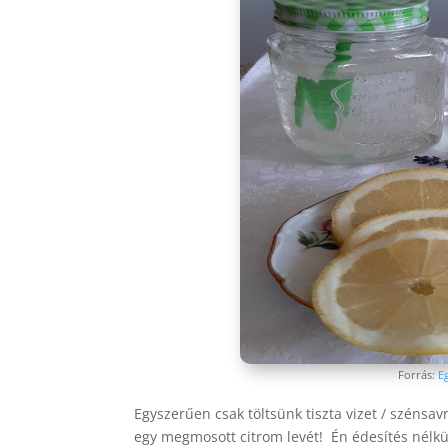
Forrás:
E
Egyszerűen csak töltsünk tiszta vizet / szénsa
egy megmosott citrom levét! Én édesítés nélkü