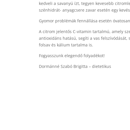
kedveli a savanyú ízt, tegyen kevesebb citromle
szénhidrát- anyagcsere zavar esetén egy kevés
Gyomor problémák fennállása esetén óvatosan
A citrom jelentős C-vitamin tartalmú, amely s
antioxidáns hatású, segíti a vas felszívódását, 
folsav és kálium tartalma is.
Fogyasszunk elegendő folyadékot!
Dormánné Szabó Brigitta – dietetikus