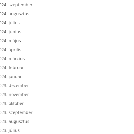
024. október
024. szeptember
024. augusztus
024. július
024. június
024. május
024. április
024. március
024. február
024. január
023. december
023. november
023. október
023. szeptember
023. augusztus