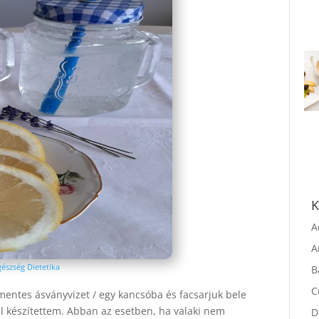
K
A
A
gészség Dietetika
B
vmentes ásványvizet / egy kancsóba és facsarjuk bele
C
l készítettem. Abban az esetben, ha valaki nem