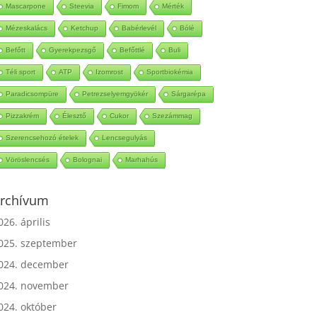
Mascarpone
Steevia
Fimom
Mérték
Mézeskalács
Ketchup
Babérlevél
Bólé
Befőtt
Gyerekpezsgő
Befőttlé
Buli
Téli sport
ATP
Izomrost
Sportbiokémia
Paradicsompüre
Petrezselyemgyökér
Sárgarépa
Pizzakrém
Élesztő
Cukor
Szezámmag
Szerencsehozó ételek
Lencsegulyás
Vöröslencsés
Bolognai
Marhahús
rchívum
026. április
025. szeptember
024. december
024. november