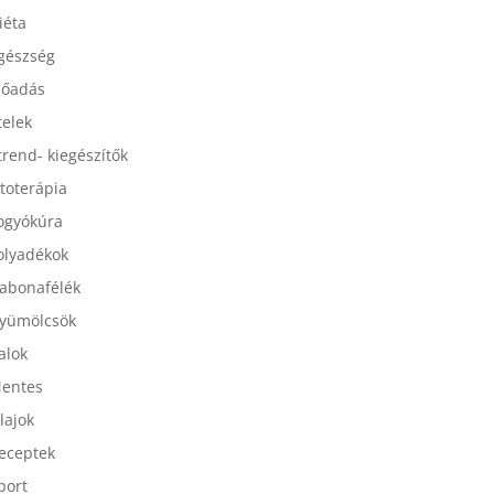
esszertek
iéta
gészség
lőadás
telek
trend- kiegészítők
itoterápia
ogyókúra
olyadékok
abonafélék
yümölcsök
talok
entes
lajok
eceptek