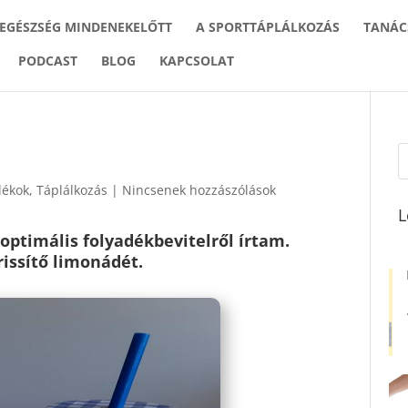
 EGÉSZSÉG MINDENEKELŐTT
A SPORTTÁPLÁLKOZÁS
TANÁC
PODCAST
BLOG
KAPCSOLAT
dékok
,
Táplálkozás
|
Nincsenek hozzászólások
L
optimális folyadékbevitelről írtam.
rissítő limonádét.