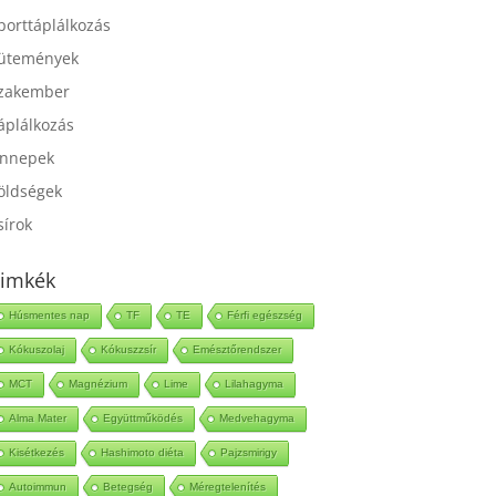
port
porttáplálkozás
ütemények
zakember
áplálkozás
nnepek
öldségek
sírok
imkék
Húsmentes nap
TF
TE
Férfi egészség
Kókuszolaj
Kókuszzsír
Emésztőrendszer
MCT
Magnézium
Lime
Lilahagyma
Alma Mater
Együttműködés
Medvehagyma
Kisétkezés
Hashimoto diéta
Pajzsmirigy