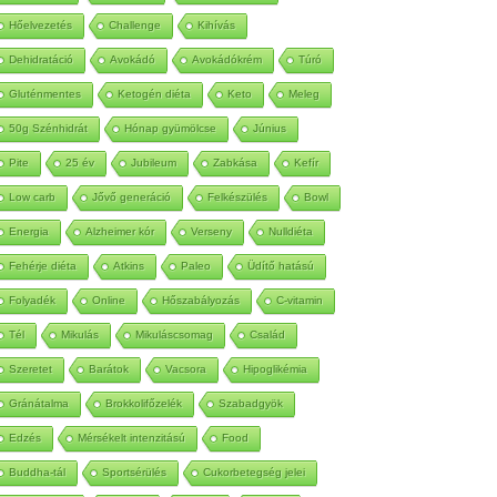
Autoimmun
Betegség
Méregtelenítés
Hőelvezetés
Challenge
Kihívás
Dehidratáció
Avokádó
Avokádókrém
Túró
Gluténmentes
Ketogén diéta
Keto
Meleg
50g Szénhidrát
Hónap gyümölcse
Június
Pite
25 év
Jubileum
Zabkása
Kefír
Low carb
Jővő generáció
Felkészülés
Bowl
Energia
Alzheimer kór
Verseny
Nulldiéta
Fehérje diéta
Atkins
Paleo
Üdítő hatású
Folyadék
Online
Hőszabályozás
C-vitamin
Tél
Mikulás
Mikuláscsomag
Család
Szeretet
Barátok
Vacsora
Hipoglikémia
Gránátalma
Brokkolifőzelék
Szabadgyök
Edzés
Mérsékelt intenzitású
Food
Buddha-tál
Sportsérülés
Cukorbetegség jelei