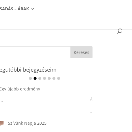
SADÁS – ÁRAK
egutóbbi bejegyzéseim
Ádvent 1. vasárnapja🌟
...
Tárkonyos csirkeragu leves
csurgatott tésztával