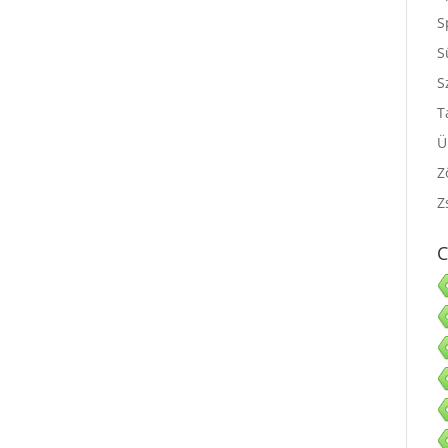
S
S
S
S
T
Ü
Z
Z
C