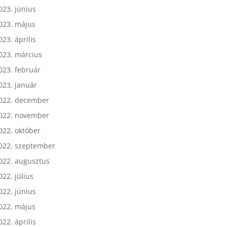
023. július
023. június
023. május
023. április
023. március
023. február
023. január
022. december
022. november
022. október
022. szeptember
022. augusztus
022. július
022. június
022. május