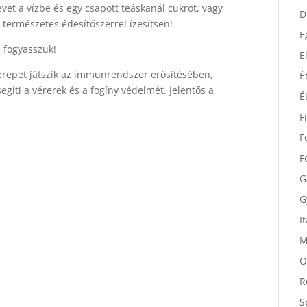
D
vet a vízbe és egy csapott teáskanál cukrot, vagy
 természetes édesítőszerrel ízesítsen!
D
E
 fogyasszuk!
E
zerepet játszik az immunrendszer erősítésében,
É
segíti a vérerek és a fogíny védelmét. Jelentős a
É
F
F
F
G
G
I
M
O
R