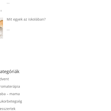
...
Táplálkozással az
egészséges
agyműködésért, a MIND
étrend
...
ategóriák
dvent
romaterápia
aba – mama
ukorbetegség