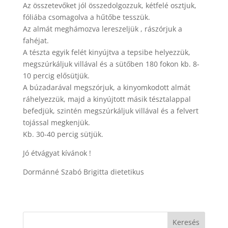
Az összetevőket jól összedolgozzuk, kétfelé osztjuk,
fóliába csomagolva a hűtőbe tesszük.
Az almát meghámozva lereszeljük , rászórjuk a
fahéjat.
A tészta egyik felét kinyújtva a tepsibe helyezzük,
megszúrkáljuk villával és a sütőben 180 fokon kb. 8-
10 percig elősütjük.
A búzadarával megszórjuk, a kinyomkodott almát
ráhelyezzük, majd a kinyújtott másik tésztalappal
befedjük, szintén megszúrkáljuk villával és a felvert
tojással megkenjük.
Kb. 30-40 percig sütjük.
Jó étvágyat kívánok !
Dormánné Szabó Brigitta dietetikus