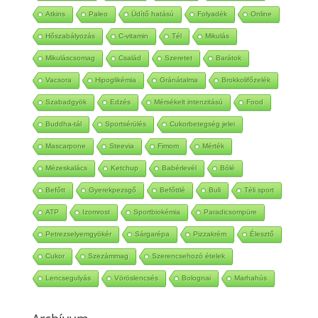
Alzheimer kór
Verseny
Nulldiéta
Fehérje diéta
Atkins
Paleo
Üdítő hatású
Folyadék
Online
Hőszabályozás
C-vitamin
Tél
Mikulás
Mikuláscsomag
Család
Szeretet
Barátok
Vacsora
Hipoglikémia
Gránátalma
Brokkolifőzelék
Szabadgyök
Edzés
Mérsékelt intenzitású
Food
Buddha-tál
Sportsérülés
Cukorbetegség jelei
Mascarpone
Steevia
Fimom
Mérték
Mézeskalács
Ketchup
Babérlevél
Bólé
Befőtt
Gyerekpezsgő
Befőttlé
Buli
Téli sport
ATP
Izomrost
Sportbiokémia
Paradicsompüre
Petrezselyemgyökér
Sárgarépa
Pizzakrém
Élesztő
Cukor
Szezámmag
Szerencsehozó ételek
Lencsegulyás
Vöröslencsés
Bolognai
Marhahús