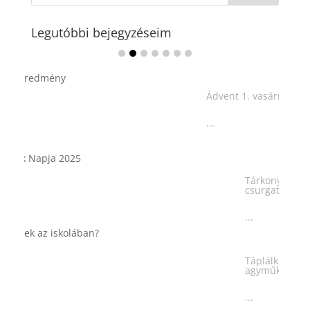
Legutóbbi bejegyzéseim
Ádvent 1. vasárnapja🌟
...
Tárkonyos csirkeragu leves
csurgatott tésztával
...
Táplálkozással az egészséges
agyműködésért, a MIND étrend
...