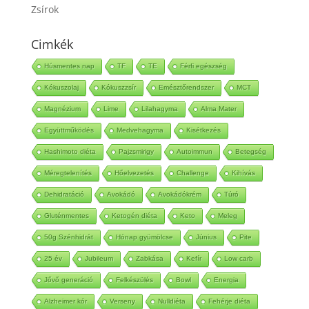
Zöldségek
Zsírok
Cimkék
Húsmentes nap
TF
TE
Férfi egészség
Kókuszolaj
Kókuszzsír
Emésztőrendszer
MCT
Magnézium
Lime
Lilahagyma
Alma Mater
Együttműködés
Medvehagyma
Kisétkezés
Hashimoto diéta
Pajzsmirigy
Autoimmun
Betegség
Méregtelenítés
Hőelvezetés
Challenge
Kihívás
Dehidratáció
Avokádó
Avokádókrém
Túró
Gluténmentes
Ketogén diéta
Keto
Meleg
50g Szénhidrát
Hónap gyümölcse
Június
Pite
25 év
Jubileum
Zabkása
Kefír
Low carb
Jővő generáció
Felkészülés
Bowl
Energia