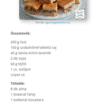
Forrás:
egeszsegdietetika.hu
Összetevők:
450 g liszt
160 g szobahőmérsékletű vaj
40 g stevia-eritrit keverék
2 db tojás
60 g tejföl
1 cs. sütőpor
csipet só
Töltelék:
8 db alma
1 kiskanál fahéj
1 evőkanál búzadara