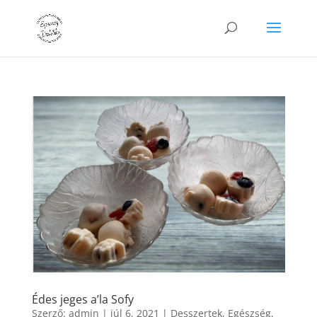
Édes jeges a’la Sofy
Szerző:
admin
|
júl 6, 2021
|
Desszertek
,
Egészség
,