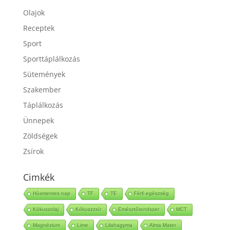
Olajok
Receptek
Sport
Sporttáplálkozás
Sütemények
Szakember
Táplálkozás
Ünnepek
Zöldségek
Zsírok
Cimkék
Húsmentes nap
TF
TE
Férfi egészség
Kókuszolaj
Kókuszzsír
Emésztőrendszer
MCT
Magnézium
Lime
Lilahagyma
Alma Mater