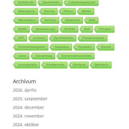
Buddha-tál
Sportsérülés
Cukorbetegség jelei
Mascarpone
Steevia
Fimom
Mérték
Mézeskalács
Ketchup
Babérlevél
Bólé
Befőtt
Gyerekpezsgő
Befőttlé
Buli
Téli sport
ATP
Izomrost
Sportbiokémia
Paradicsompüre
Petrezselyemgyökér
Sárgarépa
Pizzakrém
Élesztő
Cukor
Szezámmag
Szerencsehozó ételek
Lencsegulyás
Vöröslencsés
Bolognai
Marhahús
Archívum
2026. április
2025. szeptember
2024. december
2024. november
2024. október