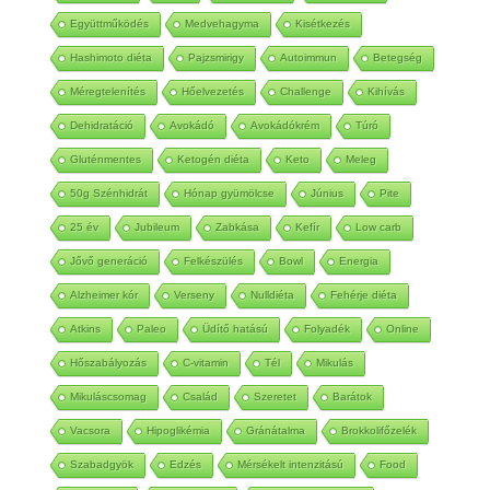
Együttműködés
Medvehagyma
Kisétkezés
Hashimoto diéta
Pajzsmirigy
Autoimmun
Betegség
Méregtelenítés
Hőelvezetés
Challenge
Kihívás
Dehidratáció
Avokádó
Avokádókrém
Túró
Gluténmentes
Ketogén diéta
Keto
Meleg
50g Szénhidrát
Hónap gyümölcse
Június
Pite
25 év
Jubileum
Zabkása
Kefír
Low carb
Jővő generáció
Felkészülés
Bowl
Energia
Alzheimer kór
Verseny
Nulldiéta
Fehérje diéta
Atkins
Paleo
Üdítő hatású
Folyadék
Online
Hőszabályozás
C-vitamin
Tél
Mikulás
Mikuláscsomag
Család
Szeretet
Barátok
Vacsora
Hipoglikémia
Gránátalma
Brokkolifőzelék
Szabadgyök
Edzés
Mérsékelt intenzitású
Food