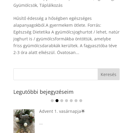
Gyümölcsök
,
Táplálkozás
Hűsítő édesség a hőségben egészséges
alapanyagokból.A gyermekem ötlete. Forrás:
Egészség Dietetika A gyümölcsjoghurtot / lehet, natúr
joghurt is / gyümölcsformákba öntöttük, amelybe
friss gyümölcsdarabkák kerültek. A fagyasztóba téve
2-3 óra alatt elkészül. Óvatosan...
Legutóbbi bejegyzéseim
Ádvent 1. vasárnapja🌟
...