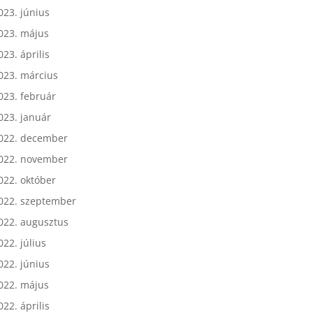
023. július
023. június
023. május
023. április
023. március
023. február
023. január
022. december
022. november
022. október
022. szeptember
022. augusztus
022. július
022. június
022. május