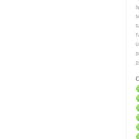
S
S
S
S
T
Ü
Z
Z
C