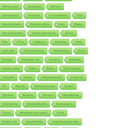
Autoimmun
Betegség
Méregtelenítés
Hőelvezetés
Challenge
Kihívás
Dehidratáció
Avokádó
Avokádókrém
Túró
Gluténmentes
Ketogén diéta
Keto
Meleg
50g Szénhidrát
Hónap gyümölcse
Június
Pite
25 év
Jubileum
Zabkása
Kefír
Low carb
Jővő generáció
Felkészülés
Bowl
Energia
Alzheimer kór
Verseny
Nulldiéta
Fehérje diéta
Atkins
Paleo
Üdítő hatású
Folyadék
Online
Hőszabályozás
C-vitamin
Tél
Mikulás
Mikuláscsomag
Család
Szeretet
Barátok
Vacsora
Hipoglikémia
Gránátalma
Brokkolifőzelék
Szabadgyök
Edzés
Mérsékelt intenzitású
Food
Buddha-tál
Sportsérülés
Cukorbetegség jelei