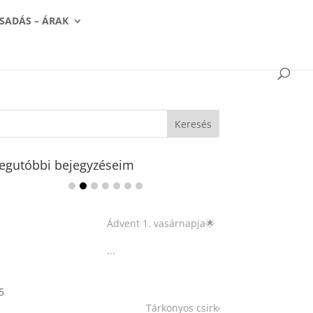
SADÁS – ÁRAK
egutóbbi bejegyzéseim
Ádvent 1. vasárnapja🌟
...
Tárkonyos csirkeragu leves
csurgatott tésztával