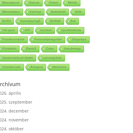
Mascarpone
Steevia
Fimom
Mérték
Mézeskalács
Ketchup
Babérlevél
Bólé
Befőtt
Gyerekpezsgő
Befőttlé
Buli
Téli sport
ATP
Izomrost
Sportbiokémia
Paradicsompüre
Petrezselyemgyökér
Sárgarépa
Pizzakrém
Élesztő
Cukor
Szezámmag
Szerencsehozó ételek
Lencsegulyás
Vöröslencsés
Bolognai
Marhahús
rchívum
026. április
025. szeptember
024. december
024. november