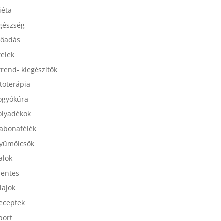
esszertek
iéta
gészség
lőadás
telek
trend- kiegészítők
itoterápia
ogyókúra
olyadékok
abonafélék
yümölcsök
talok
entes
lajok
eceptek