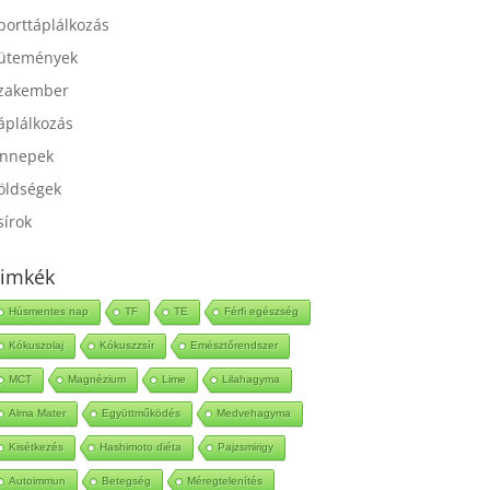
port
porttáplálkozás
ütemények
zakember
áplálkozás
nnepek
öldségek
sírok
imkék
Húsmentes nap
TF
TE
Férfi egészség
Kókuszolaj
Kókuszzsír
Emésztőrendszer
MCT
Magnézium
Lime
Lilahagyma
Alma Mater
Együttműködés
Medvehagyma
Kisétkezés
Hashimoto diéta
Pajzsmirigy