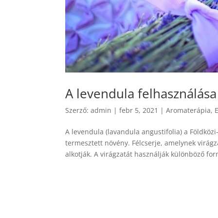
A levendula felhasználása
Szerző:
admin
|
febr 5, 2021
|
Aromaterápia
,
A levendula (lavandula angustifolia) a Földkö
termesztett növény. Félcserje, amelynek virágz
alkotják. A virágzatát használják különböző fo