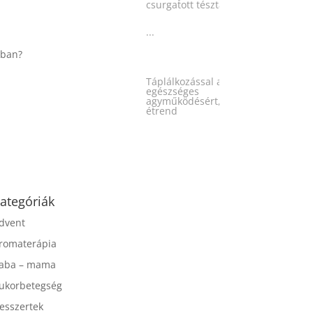
...
Táplálkozással az
egészséges
agyműködésért, a MIND
étrend
...
ategóriák
dvent
romaterápia
aba – mama
ukorbetegség