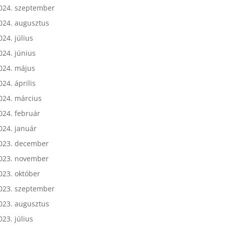
024. október
024. szeptember
024. augusztus
024. július
024. június
024. május
024. április
024. március
024. február
024. január
023. december
023. november
023. október
023. szeptember
023. augusztus