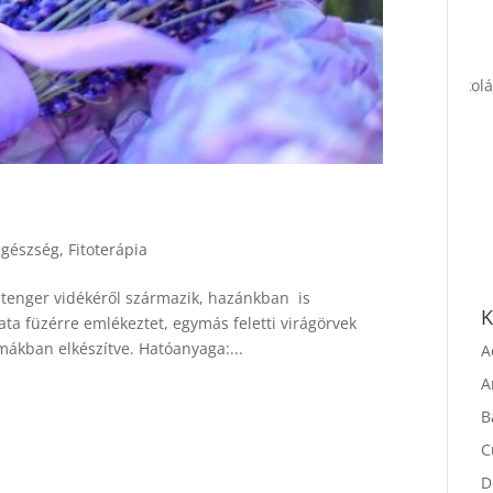
Egészség
,
Fitoterápia
zi-tenger vidékéről származik, hazánkban is
ata füzérre emlékeztet, egymás feletti virágörvek
K
rmákban elkészítve. Hatóanyaga:...
A
A
B
C