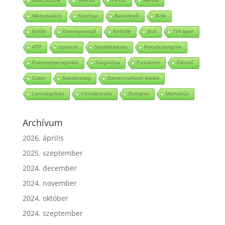
Mascarpone
Steevia
Fimom
Mérték
Mézeskalács
Ketchup
Babérlevél
Bólé
Befőtt
Gyerekpezsgő
Befőttlé
Buli
Téli sport
ATP
Izomrost
Sportbiokémia
Paradicsompüre
Petrezselyemgyökér
Sárgarépa
Pizzakrém
Élesztő
Cukor
Szezámmag
Szerencsehozó ételek
Lencsegulyás
Vöröslencsés
Bolognai
Marhahús
Archívum
2026. április
2025. szeptember
2024. december
2024. november
2024. október
2024. szeptember