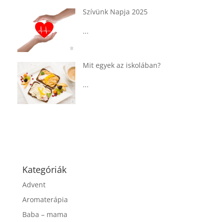
Tárkonyos csirkeragu leves
csurgatott tésztával
...
?
Táplálkozással az egészséges
agyműködésért, a MIND étrend
...
Kategóriák
Advent
Aromaterápia
Baba – mama