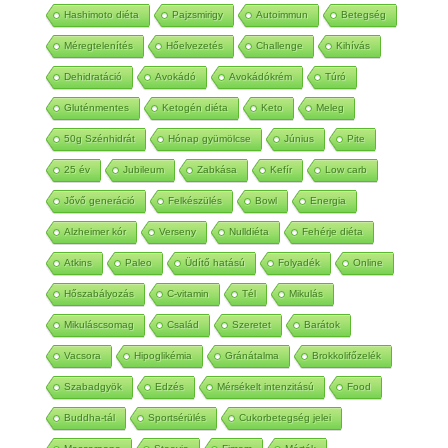
Hashimoto diéta
Pajzsmirigy
Autoimmun
Betegség
Méregtelenítés
Hőelvezetés
Challenge
Kihívás
Dehidratáció
Avokádó
Avokádókrém
Túró
Gluténmentes
Ketogén diéta
Keto
Meleg
50g Szénhidrát
Hónap gyümölcse
Június
Pite
25 év
Jubileum
Zabkása
Kefír
Low carb
Jővő generáció
Felkészülés
Bowl
Energia
Alzheimer kór
Verseny
Nulldiéta
Fehérje diéta
Atkins
Paleo
Üdítő hatású
Folyadék
Online
Hőszabályozás
C-vitamin
Tél
Mikulás
Mikuláscsomag
Család
Szeretet
Barátok
Vacsora
Hipoglikémia
Gránátalma
Brokkolifőzelék
Szabadgyök
Edzés
Mérsékelt intenzitású
Food
Buddha-tál
Sportsérülés
Cukorbetegség jelei