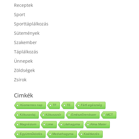
Receptek
Sport
Sporttáplálkozás
Sütemények
Szakember
Táplálkozás
Ünnepek
Zöldségek
Zsírok
Cimkék
Húsmentes nap
TF
TE
Férfi egészség
Kókuszolaj
Kókuszzsír
Emésztőrendszer
MCT
Magnézium
Lime
Lilahagyma
Alma Mater
Együttműködés
Medvehagyma
Kisétkezés