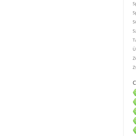
S
S
S
S
T
Ü
Z
Z
C