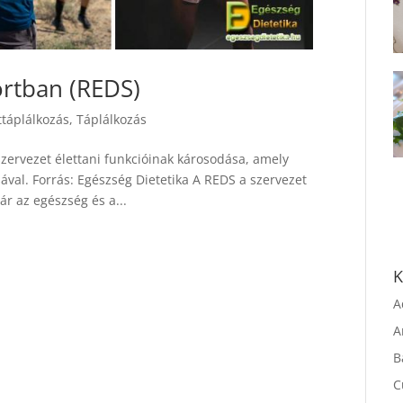
ortban (REDS)
ttáplálkozás
,
Táplálkozás
 szervezet élettani funkcióinak károsodása, amely
sával. Forrás: Egészség Dietetika A REDS a szervezet
ár az egészség és a...
K
A
A
B
C