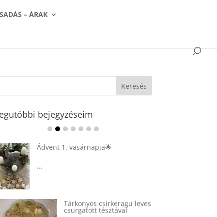
SADÁS – ÁRAK
egutóbbi bejegyzéseim
Ádvent 1. vasárnapja🌟
...
Tárkonyos csirkeragu leves
csurgatott tésztával