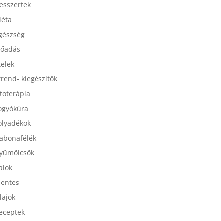
esszertek
iéta
gészség
lőadás
telek
trend- kiegészítők
itoterápia
ogyókúra
olyadékok
abonafélék
yümölcsök
talok
entes
lajok
eceptek