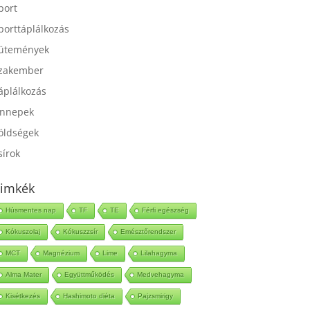
port
porttáplálkozás
ütemények
zakember
áplálkozás
nnepek
öldségek
sírok
imkék
Húsmentes nap
TF
TE
Férfi egészség
Kókuszolaj
Kókuszzsír
Emésztőrendszer
MCT
Magnézium
Lime
Lilahagyma
Alma Mater
Együttműködés
Medvehagyma
Kisétkezés
Hashimoto diéta
Pajzsmirigy