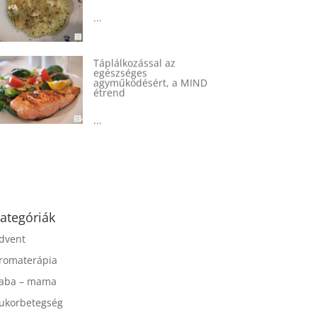
...
Táplálkozással az
egészséges
agyműködésért, a MIND
étrend
...
ategóriák
dvent
romaterápia
aba – mama
ukorbetegség