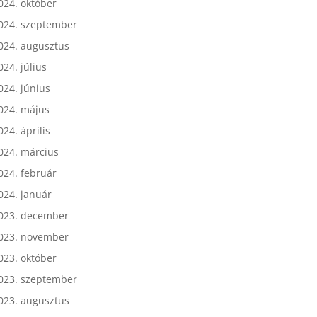
024. október
024. szeptember
024. augusztus
024. július
024. június
024. május
024. április
024. március
024. február
024. január
023. december
023. november
023. október
023. szeptember
023. augusztus