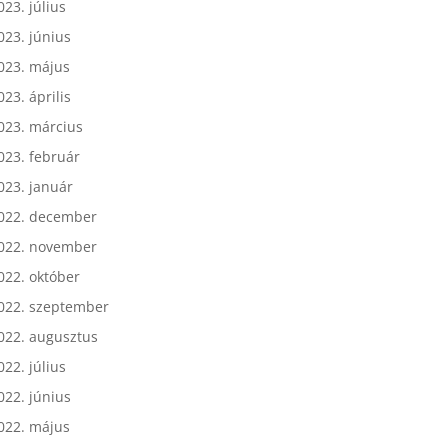
023. július
023. június
023. május
023. április
023. március
023. február
023. január
022. december
022. november
022. október
022. szeptember
022. augusztus
022. július
022. június
022. május