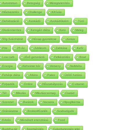
Autoimmun
Betegség
Méregtelenítés
Hőelvezetés
Challenge
Kihívás
Dehidratáció
Avokádó
Avokádókrém
Túró
Gluténmentes
Ketogén diéta
Keto
Meleg
50g Szénhidrát
Hónap gyümölcse
Június
Pite
25 év
Jubileum
Zabkása
Kefír
Low carb
Jővő generáció
Felkészülés
Bowl
Energia
Alzheimer kór
Verseny
Nulldiéta
Fehérje diéta
Atkins
Paleo
Üdítő hatású
Folyadék
Online
Hőszabályozás
C-vitamin
Tél
Mikulás
Mikuláscsomag
Család
Szeretet
Barátok
Vacsora
Hipoglikémia
Gránátalma
Brokkolifőzelék
Szabadgyök
Edzés
Mérsékelt intenzitású
Food
Buddha-tál
Sportsérülés
Cukorbetegség jelei