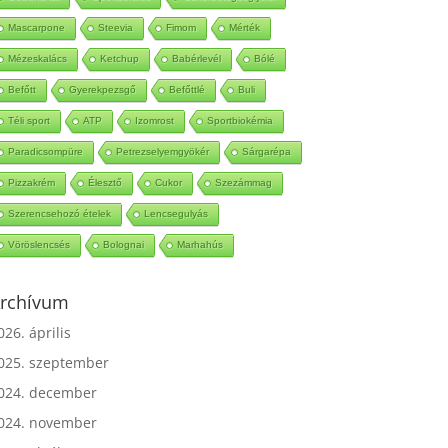
Mascarpone
Steevia
Fimom
Mérték
Mézeskalács
Ketchup
Babérlevél
Bólé
Befőtt
Gyerekpezsgő
Befőttlé
Buli
Téli sport
ATP
Izomrost
Sportbiokémia
Paradicsompüre
Petrezselyemgyökér
Sárgarépa
Pizzakrém
Élesztő
Cukor
Szezámmag
Szerencsehozó ételek
Lencsegulyás
Vöröslencsés
Bolognai
Marhahús
rchívum
026. április
025. szeptember
024. december
024. november