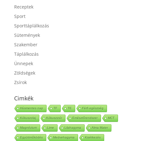
Receptek
Sport
Sporttáplálkozás
Sütemények
Szakember
Táplálkozás
Ünnepek
Zöldségek
Zsírok
Cimkék
Húsmentes nap
TF
TE
Férfi egészség
Kókuszolaj
Kókuszzsír
Emésztőrendszer
MCT
Magnézium
Lime
Lilahagyma
Alma Mater
Együttműködés
Medvehagyma
Kisétkezés