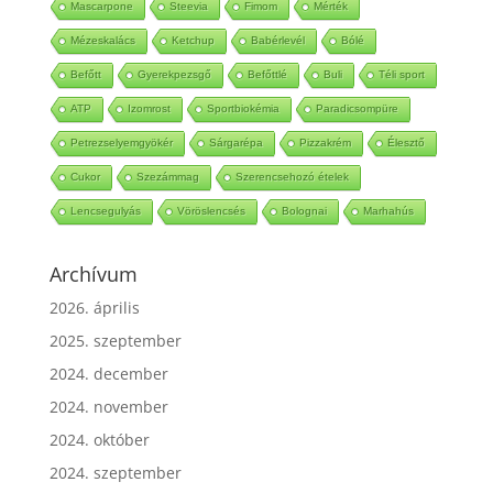
Mascarpone
Steevia
Fimom
Mérték
Mézeskalács
Ketchup
Babérlevél
Bólé
Befőtt
Gyerekpezsgő
Befőttlé
Buli
Téli sport
ATP
Izomrost
Sportbiokémia
Paradicsompüre
Petrezselyemgyökér
Sárgarépa
Pizzakrém
Élesztő
Cukor
Szezámmag
Szerencsehozó ételek
Lencsegulyás
Vöröslencsés
Bolognai
Marhahús
Archívum
2026. április
2025. szeptember
2024. december
2024. november
2024. október
2024. szeptember