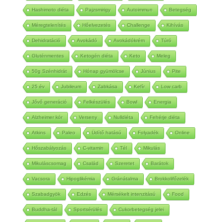
Hashimoto diéta
Pajzsmirigy
Autoimmun
Betegség
Méregtelenítés
Hőelvezetés
Challenge
Kihívás
Dehidratáció
Avokádó
Avokádókrém
Túró
Gluténmentes
Ketogén diéta
Keto
Meleg
50g Szénhidrát
Hónap gyümölcse
Június
Pite
25 év
Jubileum
Zabkása
Kefír
Low carb
Jővő generáció
Felkészülés
Bowl
Energia
Alzheimer kór
Verseny
Nulldiéta
Fehérje diéta
Atkins
Paleo
Üdítő hatású
Folyadék
Online
Hőszabályozás
C-vitamin
Tél
Mikulás
Mikuláscsomag
Család
Szeretet
Barátok
Vacsora
Hipoglikémia
Gránátalma
Brokkolifőzelék
Szabadgyök
Edzés
Mérsékelt intenzitású
Food
Buddha-tál
Sportsérülés
Cukorbetegség jelei