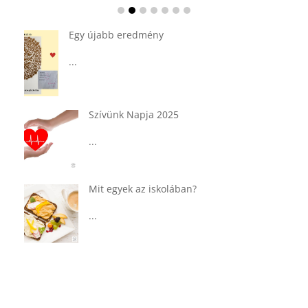
Ádvent 1. vasárnapja🌟
...
Tárkonyos csirkeragu leves
csurgatott tésztával
...
Táplálkozással az egészséges
agyműködésért, a MIND étrend
...