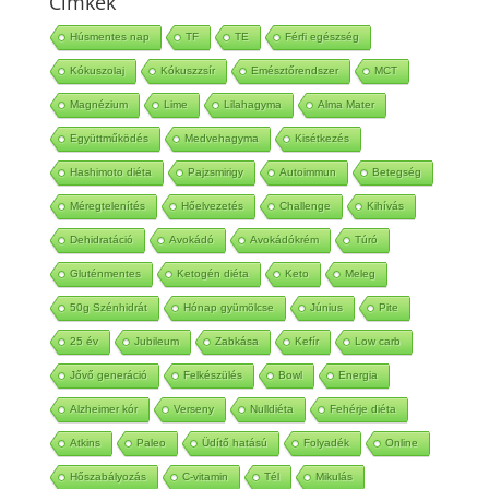
Cimkék
Húsmentes nap
TF
TE
Férfi egészség
Kókuszolaj
Kókuszzsír
Emésztőrendszer
MCT
Magnézium
Lime
Lilahagyma
Alma Mater
Együttműködés
Medvehagyma
Kisétkezés
Hashimoto diéta
Pajzsmirigy
Autoimmun
Betegség
Méregtelenítés
Hőelvezetés
Challenge
Kihívás
Dehidratáció
Avokádó
Avokádókrém
Túró
Gluténmentes
Ketogén diéta
Keto
Meleg
50g Szénhidrát
Hónap gyümölcse
Június
Pite
25 év
Jubileum
Zabkása
Kefír
Low carb
Jővő generáció
Felkészülés
Bowl
Energia
Alzheimer kór
Verseny
Nulldiéta
Fehérje diéta
Atkins
Paleo
Üdítő hatású
Folyadék
Online