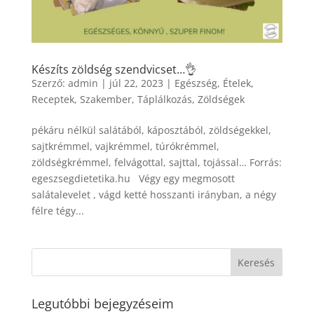
Készíts zöldség szendvicset…👌
Szerző:
admin
|
júl 22, 2023
|
Egészség
,
Ételek
,
Receptek
,
Szakember
,
Táplálkozás
,
Zöldségek
pékáru nélkül salátából, káposztából, zöldségekkel,
sajtkrémmel, vajkrémmel, túrókrémmel,
zöldségkrémmel, felvágottal, sajttal, tojással… Forrás:
egeszsegdietetika.hu Végy egy megmosott
salátalevelet , vágd ketté hosszanti irányban, a négy
félre tégy...
Legutóbbi bejegyzéseim