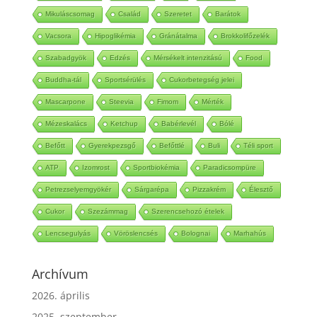
Hőszabályozás
C-vitamin
Tél
Mikulás
Mikuláscsomag
Család
Szeretet
Barátok
Vacsora
Hipoglikémia
Gránátalma
Brokkolifőzelék
Szabadgyök
Edzés
Mérsékelt intenzitású
Food
Buddha-tál
Sportsérülés
Cukorbetegség jelei
Mascarpone
Steevia
Fimom
Mérték
Mézeskalács
Ketchup
Babérlevél
Bólé
Befőtt
Gyerekpezsgő
Befőttlé
Buli
Téli sport
ATP
Izomrost
Sportbiokémia
Paradicsompüre
Petrezselyemgyökér
Sárgarépa
Pizzakrém
Élesztő
Cukor
Szezámmag
Szerencsehozó ételek
Lencsegulyás
Vöröslencsés
Bolognai
Marhahús
Archívum
2026. április