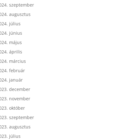
024. október
024. szeptember
024. augusztus
024. július
024. június
024. május
024. április
024. március
024. február
024. január
023. december
023. november
023. október
023. szeptember
023. augusztus