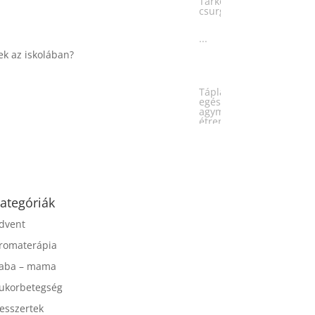
...
Táplálkozással az
egészséges
agyműködésért, a MIND
étrend
...
ategóriák
dvent
romaterápia
aba – mama
ukorbetegség