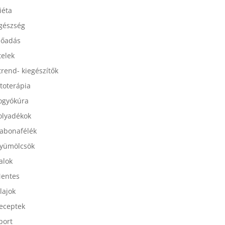
esszertek
iéta
gészség
lőadás
telek
trend- kiegészítők
itoterápia
ogyókúra
olyadékok
abonafélék
yümölcsök
talok
entes
lajok
eceptek