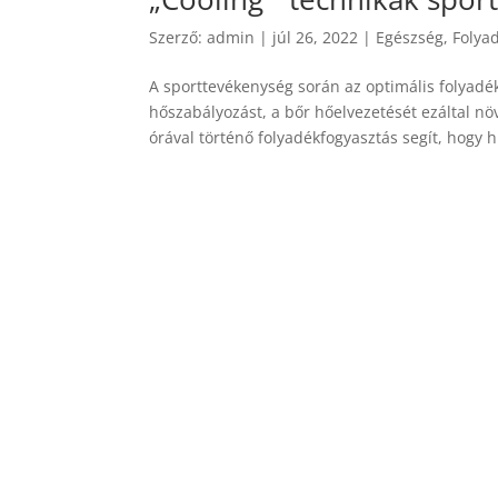
Szerző:
admin
|
júl 26, 2022
|
Egészség
,
Folya
A sporttevékenység során az optimális folyadék
hőszabályozást, a bőr hőelvezetését ezáltal növ
órával történő folyadékfogyasztás segít, hogy hi