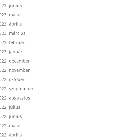
023. július
023. június
023. május
023. április
023. március
023. február
023. január
022. december
022. november
022. október
022. szeptember
022. augusztus
022. július
022. június
022. május