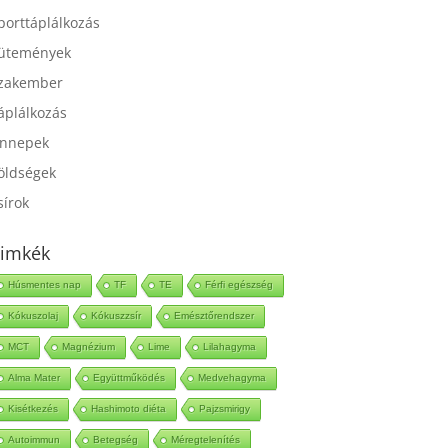
port
porttáplálkozás
ütemények
zakember
áplálkozás
nnepek
öldségek
sírok
imkék
Húsmentes nap
TF
TE
Férfi egészség
Kókuszolaj
Kókuszzsír
Emésztőrendszer
MCT
Magnézium
Lime
Lilahagyma
Alma Mater
Együttműködés
Medvehagyma
Kisétkezés
Hashimoto diéta
Pajzsmirigy