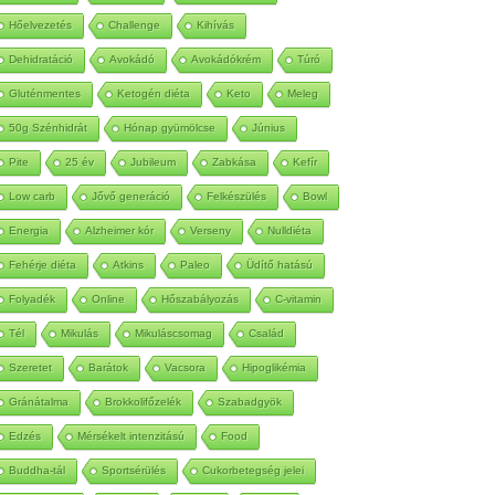
Autoimmun
Betegség
Méregtelenítés
Hőelvezetés
Challenge
Kihívás
Dehidratáció
Avokádó
Avokádókrém
Túró
Gluténmentes
Ketogén diéta
Keto
Meleg
50g Szénhidrát
Hónap gyümölcse
Június
Pite
25 év
Jubileum
Zabkása
Kefír
Low carb
Jővő generáció
Felkészülés
Bowl
Energia
Alzheimer kór
Verseny
Nulldiéta
Fehérje diéta
Atkins
Paleo
Üdítő hatású
Folyadék
Online
Hőszabályozás
C-vitamin
Tél
Mikulás
Mikuláscsomag
Család
Szeretet
Barátok
Vacsora
Hipoglikémia
Gránátalma
Brokkolifőzelék
Szabadgyök
Edzés
Mérsékelt intenzitású
Food
Buddha-tál
Sportsérülés
Cukorbetegség jelei