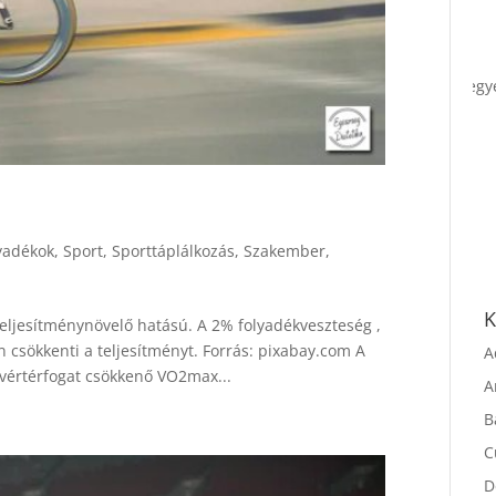
l
yadékok
,
Sport
,
Sporttáplálkozás
,
Szakember
,
 teljesítménynövelő hatású. A 2% folyadékveszteség ,
K
 csökkenti a teljesítményt. Forrás: pixabay.com A
A
vértérfogat csökkenő VO2max...
A
B
C