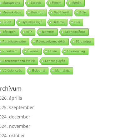
Mascarpone
Steevia
Fimom
Mérték
Mézeskalács
Ketchup
Babérlevél
Bólé
Befőtt
Gyerekpezsgő
Befőttlé
Buli
Téli sport
ATP
Izomrost
Sportbiokémia
Paradicsompüre
Petrezselyemgyökér
Sárgarépa
Pizzakrém
Élesztő
Cukor
Szezámmag
Szerencsehozó ételek
Lencsegulyás
Vöröslencsés
Bolognai
Marhahús
rchívum
026. április
025. szeptember
024. december
024. november