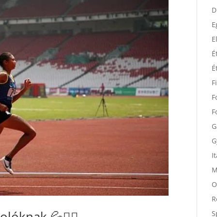
D
D
E
E
É
É
F
F
F
G
G
I
M
O
R
lóknak 💦🚴‍♂️