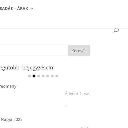
SADÁS – ÁRAK
egutóbbi bejegyzéseim
Ádvent 1. vasárnapja🌟
...
Tárkonyos csirkeragu leves
csurgatott tésztával