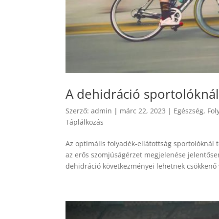
A dehidráció sportolókná
Szerző:
admin
|
márc 22, 2023
|
Egészség
,
Fol
Táplálkozás
Az optimális folyadék-ellátottság sportolóknál
az erős szomjúságérzet megjelenése jelentősen
dehidráció következményei lehetnek csökkenő 