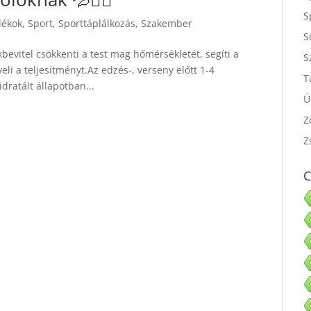
S
dékok
,
Sport
,
Sporttáplálkozás
,
Szakember
S
S
bevitel csökkenti a test mag hőmérsékletét, segíti a
eli a teljesítményt.Az edzés-, verseny előtt 1-4
S
dratált állapotban...
T
Ü
Z
Z
C