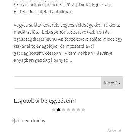
Szerző:
admin
|
márc 3, 2022
|
Diéta
,
Egészség
,
Ételek
,
Receptek
,
Táplálkozás
Vegyes saláta keverék, vegyes zöldségekkel, rukkola,
madársaláta, bébispenót összetevőkkel. Forrás:
egeszsegdietetika.hu Az összekevert saláta mixet egy
kiskanál tökmagolajjal és mozzarellával
gazdagítottam.Rostban-, vitaminokban-, ásványi
anyagban gazdag könnyed...
Legutóbbi bejegyzéseim
Ádvent 1. vasárnapja🌟
...