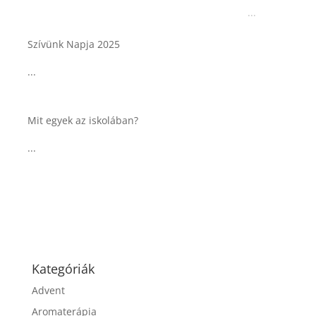
Tárkonyos csirkeragu leves
csurgatott tésztával
...
Táplálkozással az egészséges
agyműködésért, a MIND étrend
...
Kategóriák
Advent