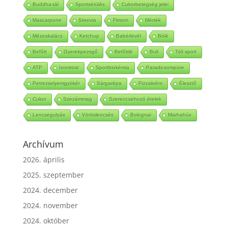
Buddha-tál
Sportsérülés
Cukorbetegség jelei
Mascarpone
Steevia
Fimom
Mérték
Mézeskalács
Ketchup
Babérlevél
Bólé
Befőtt
Gyerekpezsgő
Befőttlé
Buli
Téli sport
ATP
Izomrost
Sportbiokémia
Paradicsompüre
Petrezselyemgyökér
Sárgarépa
Pizzakrém
Élesztő
Cukor
Szezámmag
Szerencsehozó ételek
Lencsegulyás
Vöröslencsés
Bolognai
Marhahús
Archívum
2026. április
2025. szeptember
2024. december
2024. november