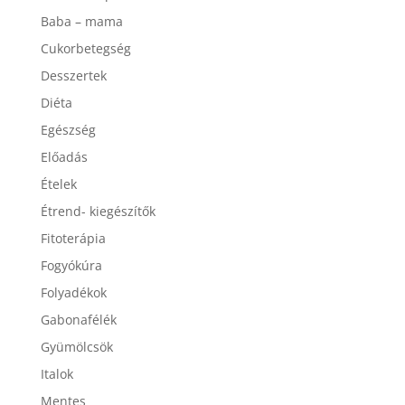
Aromaterápia
Baba – mama
Cukorbetegség
Desszertek
Diéta
Egészség
Előadás
Ételek
Étrend- kiegészítők
Fitoterápia
Fogyókúra
Folyadékok
Gabonafélék
Gyümölcsök
Italok