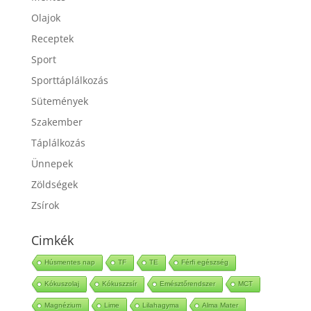
Mentes
Olajok
Receptek
Sport
Sporttáplálkozás
Sütemények
Szakember
Táplálkozás
Ünnepek
Zöldségek
Zsírok
Cimkék
Húsmentes nap
TF
TE
Férfi egészség
Kókuszolaj
Kókuszzsír
Emésztőrendszer
MCT