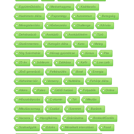
Magnézium
Lime
Lilahagyma
Alma Mater
Együttműködés
Medvehagyma
Kisétkezés
Hashimoto diéta
Pajzsmirigy
Autoimmun
Betegség
Méregtelenítés
Hőelvezetés
Challenge
Kihívás
Dehidratáció
Avokádó
Avokádókrém
Túró
Gluténmentes
Ketogén diéta
Keto
Meleg
50g Szénhidrát
Hónap gyümölcse
Június
Pite
25 év
Jubileum
Zabkása
Kefír
Low carb
Jővő generáció
Felkészülés
Bowl
Energia
Alzheimer kór
Verseny
Nulldiéta
Fehérje diéta
Atkins
Paleo
Üdítő hatású
Folyadék
Online
Hőszabályozás
C-vitamin
Tél
Mikulás
Mikuláscsomag
Család
Szeretet
Barátok
Vacsora
Hipoglikémia
Gránátalma
Brokkolifőzelék
Szabadgyök
Edzés
Mérsékelt intenzitású
Food