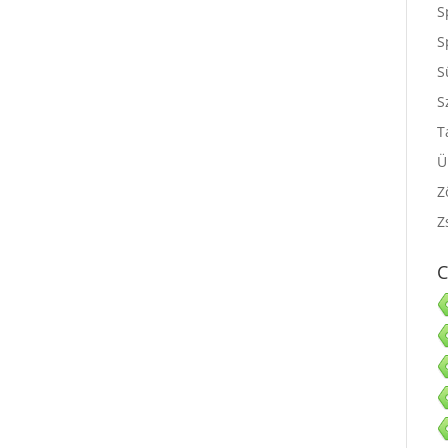
S
S
S
S
T
Ü
Z
Z
C