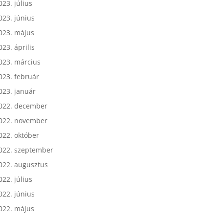
023. július
023. június
023. május
023. április
023. március
023. február
023. január
022. december
022. november
022. október
022. szeptember
022. augusztus
022. július
022. június
022. május