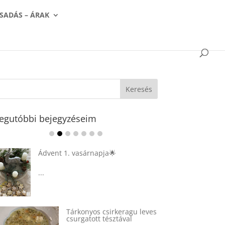
SADÁS – ÁRAK
egutóbbi bejegyzéseim
Ádvent 1. vasárnapja🌟
...
Tárkonyos csirkeragu leves
csurgatott tésztával