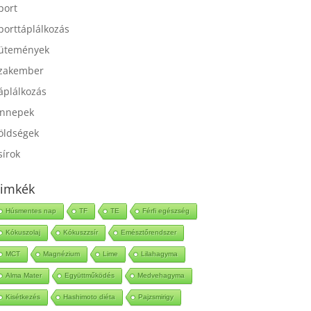
port
porttáplálkozás
ütemények
zakember
áplálkozás
nnepek
öldségek
sírok
imkék
Húsmentes nap
TF
TE
Férfi egészség
Kókuszolaj
Kókuszzsír
Emésztőrendszer
MCT
Magnézium
Lime
Lilahagyma
Alma Mater
Együttműködés
Medvehagyma
Kisétkezés
Hashimoto diéta
Pajzsmirigy