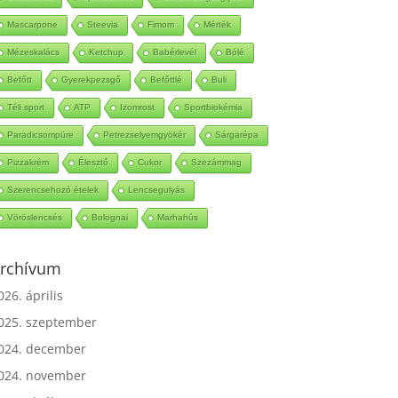
Mascarpone
Steevia
Fimom
Mérték
Mézeskalács
Ketchup
Babérlevél
Bólé
Befőtt
Gyerekpezsgő
Befőttlé
Buli
Téli sport
ATP
Izomrost
Sportbiokémia
Paradicsompüre
Petrezselyemgyökér
Sárgarépa
Pizzakrém
Élesztő
Cukor
Szezámmag
Szerencsehozó ételek
Lencsegulyás
Vöröslencsés
Bolognai
Marhahús
rchívum
026. április
025. szeptember
024. december
024. november