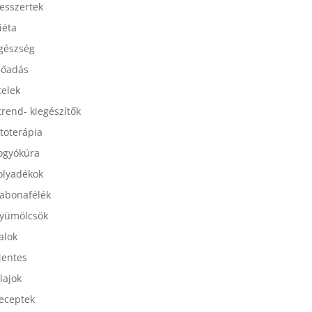
esszertek
iéta
gészség
lőadás
telek
trend- kiegészítők
itoterápia
ogyókúra
olyadékok
abonafélék
yümölcsök
talok
entes
lajok
eceptek