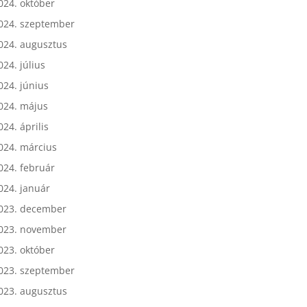
024. október
024. szeptember
024. augusztus
024. július
024. június
024. május
024. április
024. március
024. február
024. január
023. december
023. november
023. október
023. szeptember
023. augusztus