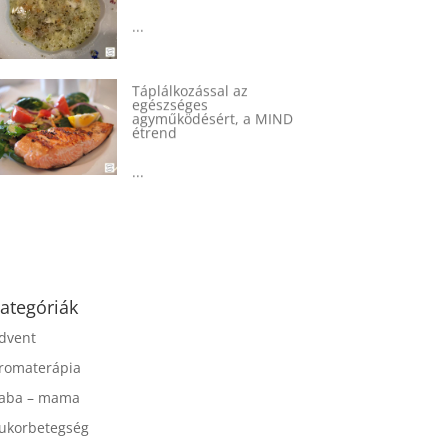
...
Táplálkozással az
egészséges
agyműködésért, a MIND
étrend
...
ategóriák
dvent
romaterápia
aba – mama
ukorbetegség