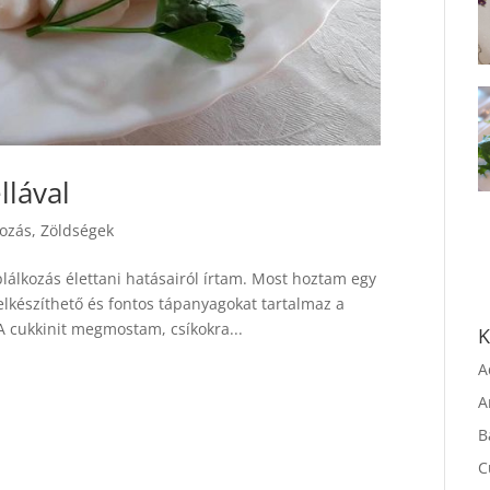
llával
kozás
,
Zöldségek
lálkozás élettani hatásairól írtam. Most hoztam egy
elkészíthető és fontos tápanyagokat tartalmaz a
A cukkinit megmostam, csíkokra...
K
A
A
B
C