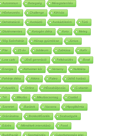
Autoimmun
Betegség
Méregtelenítés
Hőelvezetés
Challenge
Kihívás
Dehidratáció
Avokádó
Avokádókrém
Túró
Gluténmentes
Ketogén diéta
Keto
Meleg
50g Szénhidrát
Hónap gyümölcse
Június
Pite
25 év
Jubileum
Zabkása
Kefír
Low carb
Jővő generáció
Felkészülés
Bowl
Energia
Alzheimer kór
Verseny
Nulldiéta
Fehérje diéta
Atkins
Paleo
Üdítő hatású
Folyadék
Online
Hőszabályozás
C-vitamin
Tél
Mikulás
Mikuláscsomag
Család
Szeretet
Barátok
Vacsora
Hipoglikémia
Gránátalma
Brokkolifőzelék
Szabadgyök
Edzés
Mérsékelt intenzitású
Food
Buddha-tál
Sportsérülés
Cukorbetegség jelei