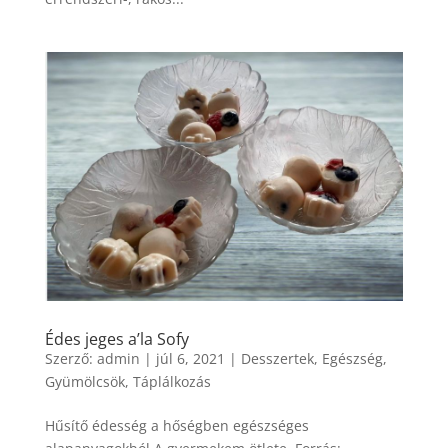
Édes jeges a’la Sofy
Szerző:
admin
|
júl 6, 2021
|
Desszertek
,
Egészség
,
Gyümölcsök
,
Táplálkozás
Hűsítő édesség a hőségben egészséges