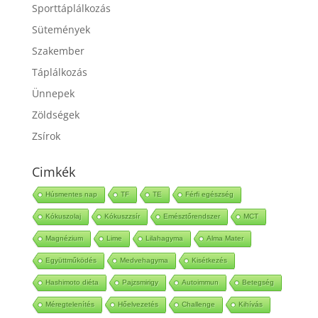
Sport
Sporttáplálkozás
Sütemények
Szakember
Táplálkozás
Ünnepek
Zöldségek
Zsírok
Cimkék
Húsmentes nap
TF
TE
Férfi egészség
Kókuszolaj
Kókuszzsír
Emésztőrendszer
MCT
Magnézium
Lime
Lilahagyma
Alma Mater
Együttműködés
Medvehagyma
Kisétkezés
Hashimoto diéta
Pajzsmirigy
Autoimmun
Betegség
Méregtelenítés
Hőelvezetés
Challenge
Kihívás