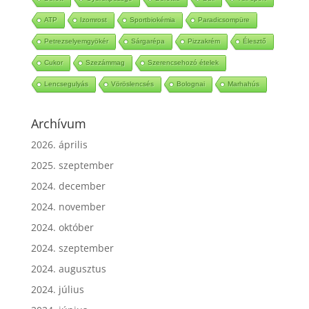
Befőtt
Gyerekpezsgő
Befőttlé
Buli
Téli sport
ATP
Izomrost
Sportbiokémia
Paradicsompüre
Petrezselyemgyökér
Sárgarépa
Pizzakrém
Élesztő
Cukor
Szezámmag
Szerencsehozó ételek
Lencsegulyás
Vöröslencsés
Bolognai
Marhahús
Archívum
2026. április
2025. szeptember
2024. december
2024. november
2024. október
2024. szeptember
2024. augusztus
2024. július