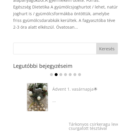
alapanyagokból.A gyermekem ötlete. Forrás:
Egészség Dietetika A gyümölcsjoghurtot / lehet, natúr
joghurt is / gyümölcsformákba öntöttük, amelybe
friss gyümölcsdarabkák kerültek. A fagyasztóba téve
2-3 óra alatt elkészül. Óvatosan...
Legutóbbi bejegyzéseim
Ádvent 1. vasárnapja🌟
...
Tárkonyos csirkeragu leves
csurgatott tésztával