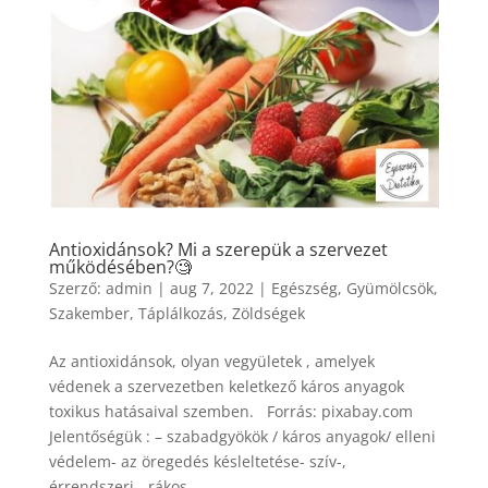
Antioxidánsok? Mi a szerepük a szervezet
működésében?🧐
Szerző:
admin
|
aug 7, 2022
|
Egészség
,
Gyümölcsök
,
Szakember
,
Táplálkozás
,
Zöldségek
Az antioxidánsok, olyan vegyületek , amelyek
védenek a szervezetben keletkező káros anyagok
toxikus hatásaival szemben. Forrás: pixabay.com
Jelentőségük : – szabadgyökök / káros anyagok/ elleni
védelem- az öregedés késleltetése- szív-,
érrendszeri-, rákos...