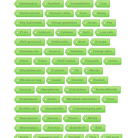
Dehidratáció
Avokádó
Avokádókrém
Túró
Gluténmentes
Ketogén diéta
Keto
Meleg
50g Szénhidrát
Hónap gyümölcse
Június
Pite
25 év
Jubileum
Zabkása
Kefír
Low carb
Jővő generáció
Felkészülés
Bowl
Energia
Alzheimer kór
Verseny
Nulldiéta
Fehérje diéta
Atkins
Paleo
Üdítő hatású
Folyadék
Online
Hőszabályozás
C-vitamin
Tél
Mikulás
Mikuláscsomag
Család
Szeretet
Barátok
Vacsora
Hipoglikémia
Gránátalma
Brokkolifőzelék
Szabadgyök
Edzés
Mérsékelt intenzitású
Food
Buddha-tál
Sportsérülés
Cukorbetegség jelei
Mascarpone
Steevia
Fimom
Mérték
Mézeskalács
Ketchup
Babérlevél
Bólé