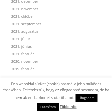
2021. december
2021. november
2021. október
2021. szeptember
2021. augusztus
2021. július
2021. június
2021. február
2020. november
2019. február
Ez a weboldal sütiket (cookie) használ a jobb működés
érdekében. Feltételezzük, hogy ez elfogadható számodra, de ha
nem akarod, akkor el is utasíthatod.
Elfogadom
Webmester: Dormán György - Minden jog fenntartva.
Több info
Elutasítom
EGÉSZSÉG és DIETETIKA © 2019