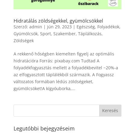
Hidratálás zöldségekkel, gyümölcsökkel
Szerző:
admin
|
jún 29, 2023
|
Egészség
,
Folyadékok
,
Gyümölcsök
,
Sport
,
Szakember
,
Táplálkozás
,
Zöldségek
A rekkenő hőségben kiemelten figyelj az optimális
hidratációra Forrás: pixabay.com Tudtad A
folyadékfogyasztás mellett a folyadékbevitel ~20%-a
az elfogyasztott táplálékból származik. A Fogyassz
változatos formában lédús zöldségeket,
gyümölcsöket!A kígyóuborka,...
Legutóbbi bejegyzéseim