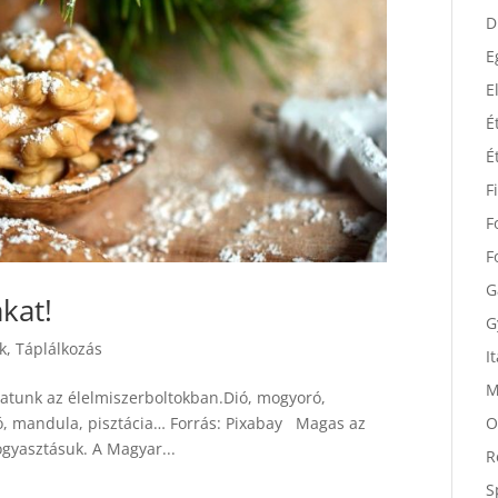
D
D
E
E
É
É
F
F
F
kat!
G
G
k
,
Táplálkozás
I
hatunk az élelmiszerboltokban.Dió, mogyoró,
M
ó, mandula, pisztácia… Forrás: Pixabay Magas az
O
ogyasztásuk. A Magyar...
R