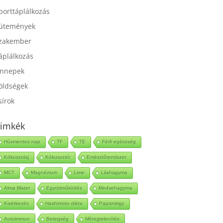
port
porttáplálkozás
ütemények
zakember
áplálkozás
nnepek
öldségek
sírok
imkék
Húsmentes nap
TF
TE
Férfi egészség
Kókuszolaj
Kókuszzsír
Emésztőrendszer
MCT
Magnézium
Lime
Lilahagyma
Alma Mater
Együttműködés
Medvehagyma
Kisétkezés
Hashimoto diéta
Pajzsmirigy