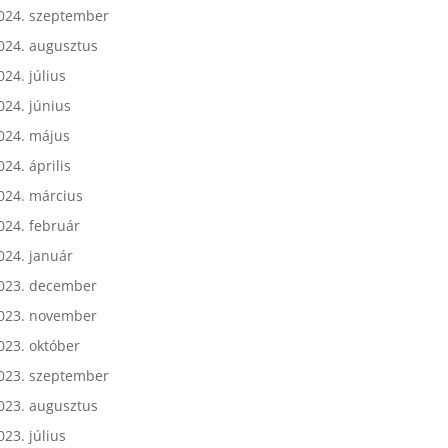
024. október
024. szeptember
024. augusztus
024. július
024. június
024. május
024. április
024. március
024. február
024. január
023. december
023. november
023. október
023. szeptember
023. augusztus