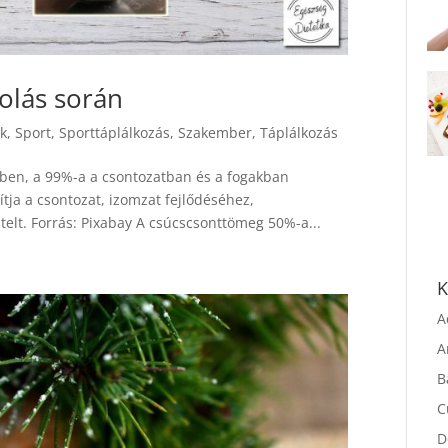
olás során
ek
,
Sport
,
Sporttáplálkozás
,
Szakember
,
Táplálkozás
kben, a 99%-a a csontozatban és a fogakban
ítja a csontozat, izomzat fejlődéséhez,
elt. Forrás: Pixabay A csúcscsonttömeg 50%-a...
K
A
A
B
C