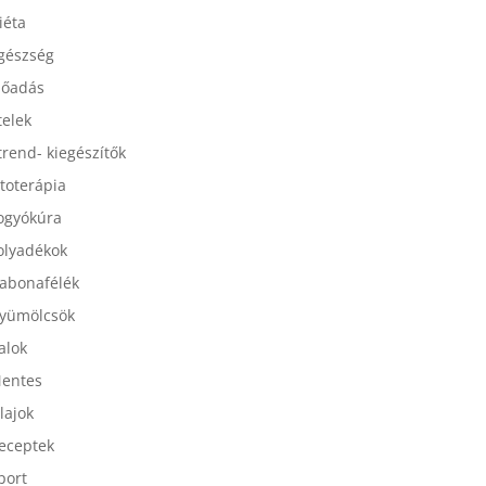
esszertek
iéta
gészség
lőadás
telek
trend- kiegészítők
itoterápia
ogyókúra
olyadékok
abonafélék
yümölcsök
talok
entes
lajok
eceptek