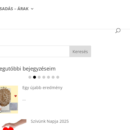
SADÁS – ÁRAK
egutóbbi bejegyzéseim
Ádvent 1. vasárnapja🌟
...
Tárkonyos csirkeragu leves
csurgatott tésztával