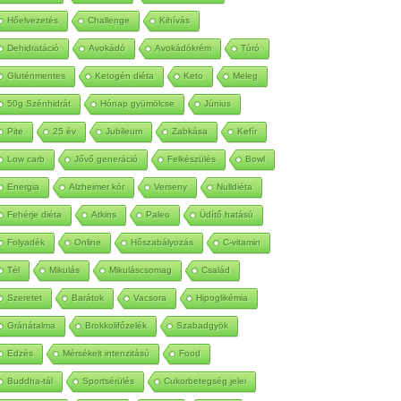
Autoimmun
Betegség
Méregtelenítés
Hőelvezetés
Challenge
Kihívás
Dehidratáció
Avokádó
Avokádókrém
Túró
Gluténmentes
Ketogén diéta
Keto
Meleg
50g Szénhidrát
Hónap gyümölcse
Június
Pite
25 év
Jubileum
Zabkása
Kefír
Low carb
Jővő generáció
Felkészülés
Bowl
Energia
Alzheimer kór
Verseny
Nulldiéta
Fehérje diéta
Atkins
Paleo
Üdítő hatású
Folyadék
Online
Hőszabályozás
C-vitamin
Tél
Mikulás
Mikuláscsomag
Család
Szeretet
Barátok
Vacsora
Hipoglikémia
Gránátalma
Brokkolifőzelék
Szabadgyök
Edzés
Mérsékelt intenzitású
Food
Buddha-tál
Sportsérülés
Cukorbetegség jelei