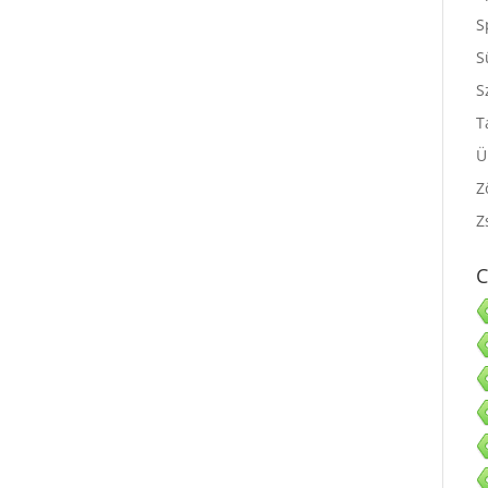
S
S
S
S
T
Ü
Z
Z
C