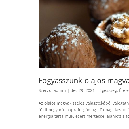
Fogyasszunk olajos magva
Szerző:
admin
|
dec 29, 2021
|
Egészség
,
Étele
Az olajos magvak széles választékából válogat
földimogyoró, napraforgómag, tökmag, kesudi
energia tartalmuk, ezért mértékkel ajánlott a f