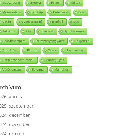
Mascarpone
Steevia
Fimom
Mérték
Mézeskalács
Ketchup
Babérlevél
Bólé
Befőtt
Gyerekpezsgő
Befőttlé
Buli
Téli sport
ATP
Izomrost
Sportbiokémia
Paradicsompüre
Petrezselyemgyökér
Sárgarépa
Pizzakrém
Élesztő
Cukor
Szezámmag
Szerencsehozó ételek
Lencsegulyás
Vöröslencsés
Bolognai
Marhahús
rchívum
026. április
025. szeptember
024. december
024. november