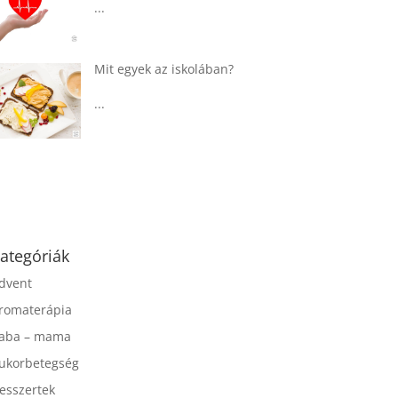
...
Táplálkozással az
egészséges
agyműködésért, a MIND
étrend
...
ategóriák
dvent
romaterápia
aba – mama
ukorbetegség