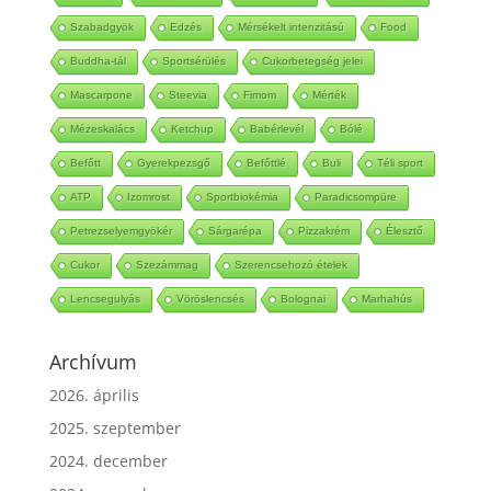
Vacsora
Hipoglikémia
Gránátalma
Brokkolifőzelék
Szabadgyök
Edzés
Mérsékelt intenzitású
Food
Buddha-tál
Sportsérülés
Cukorbetegség jelei
Mascarpone
Steevia
Fimom
Mérték
Mézeskalács
Ketchup
Babérlevél
Bólé
Befőtt
Gyerekpezsgő
Befőttlé
Buli
Téli sport
ATP
Izomrost
Sportbiokémia
Paradicsompüre
Petrezselyemgyökér
Sárgarépa
Pizzakrém
Élesztő
Cukor
Szezámmag
Szerencsehozó ételek
Lencsegulyás
Vöröslencsés
Bolognai
Marhahús
Archívum
2026. április
2025. szeptember
2024. december