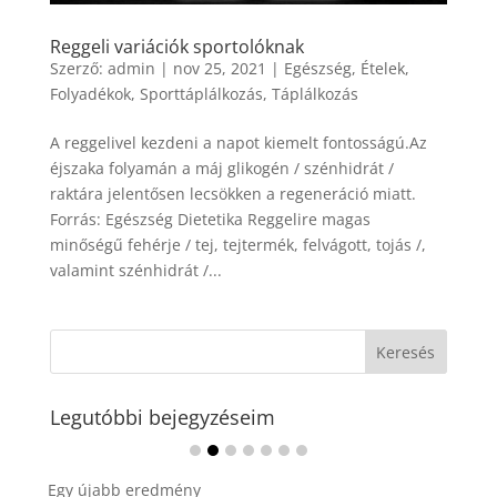
Reggeli variációk sportolóknak
Szerző:
admin
|
nov 25, 2021
|
Egészség
,
Ételek
,
Folyadékok
,
Sporttáplálkozás
,
Táplálkozás
A reggelivel kezdeni a napot kiemelt fontosságú.Az
éjszaka folyamán a máj glikogén / szénhidrát /
raktára jelentősen lecsökken a regeneráció miatt.
Forrás: Egészség Dietetika Reggelire magas
minőségű fehérje / tej, tejtermék, felvágott, tojás /,
valamint szénhidrát /...
Legutóbbi bejegyzéseim
Ádvent 1. vasárnapja🌟