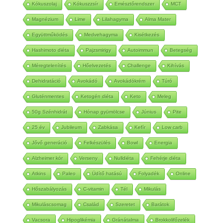
Kókuszolaj
Kókuszzsír
Emésztőrendszer
MCT
Magnézium
Lime
Lilahagyma
Alma Mater
Együttműködés
Medvehagyma
Kisétkezés
Hashimoto diéta
Pajzsmirigy
Autoimmun
Betegség
Méregtelenítés
Hőelvezetés
Challenge
Kihívás
Dehidratáció
Avokádó
Avokádókrém
Túró
Gluténmentes
Ketogén diéta
Keto
Meleg
50g Szénhidrát
Hónap gyümölcse
Június
Pite
25 év
Jubileum
Zabkása
Kefír
Low carb
Jővő generáció
Felkészülés
Bowl
Energia
Alzheimer kór
Verseny
Nulldiéta
Fehérje diéta
Atkins
Paleo
Üdítő hatású
Folyadék
Online
Hőszabályozás
C-vitamin
Tél
Mikulás
Mikuláscsomag
Család
Szeretet
Barátok