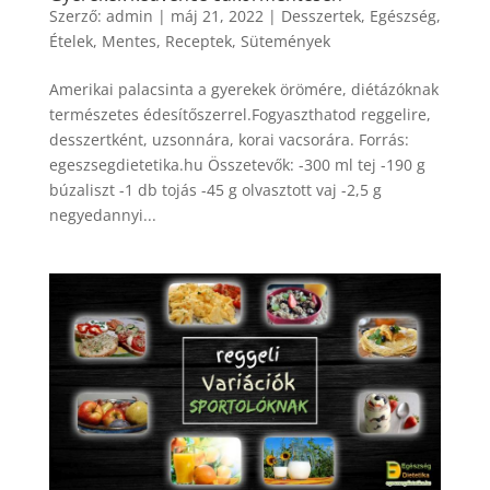
Szerző:
admin
|
máj 21, 2022
|
Desszertek
,
Egészség
,
Ételek
,
Mentes
,
Receptek
,
Sütemények
Amerikai palacsinta a gyerekek örömére, diétázóknak
természetes édesítőszerrel.Fogyaszthatod reggelire,
desszertként, uzsonnára, korai vacsorára. Forrás:
egeszsegdietetika.hu Összetevők: -300 ml tej -190 g
búzaliszt -1 db tojás -45 g olvasztott vaj -2,5 g
negyedannyi...