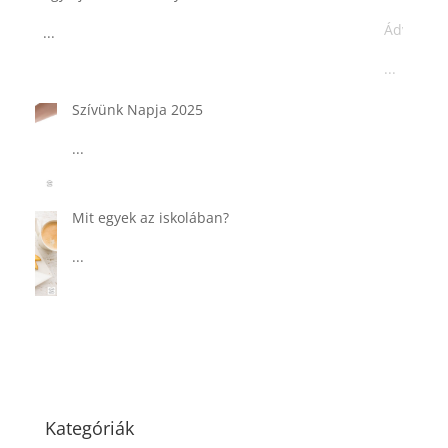
...
Tárkonyos csirkeragu leves
csurgatott tésztával
...
Táplálkozással az egészséges
agyműködésért, a MIND étrend
...
Kategóriák