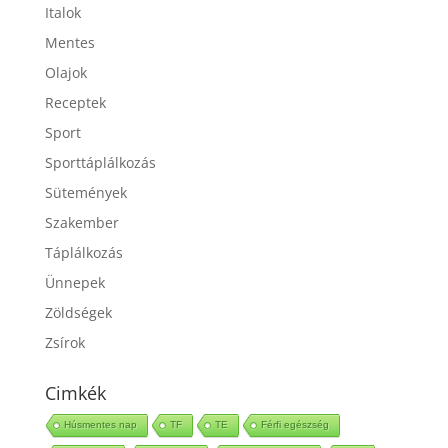
Gyümölcsök
Italok
Mentes
Olajok
Receptek
Sport
Sporttáplálkozás
Sütemények
Szakember
Táplálkozás
Ünnepek
Zöldségek
Zsírok
Cimkék
Húsmentes nap
TF
TE
Férfi egészség