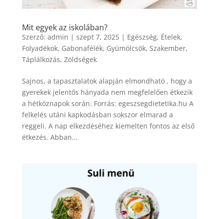
Mit egyek az iskolában?
Szerző:
admin
|
szept 7, 2025
|
Egészség
,
Ételek
,
Folyadékok
,
Gabonafélék
,
Gyümölcsök
,
Szakember
,
Táplálkozás
,
Zöldségek
Sajnos, a tapasztalatok alapján elmondható , hogy a
gyerekek jelentős hányada nem megfelelően étkezik
a hétköznapok során. Forrás: egeszsegdietetika.hu A
felkelés utáni kapkodásban sokszor elmarad a
reggeli. A nap elkezdéséhez kiemelten fontos az első
étkezés. Abban...