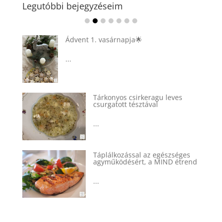
Legutóbbi bejegyzéseim
Ádvent 1. vasárnapja🌟
...
Tárkonyos csirkeragu leves
csurgatott tésztával
...
Táplálkozással az egészséges
agyműködésért, a MIND étrend
...