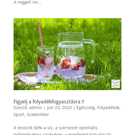
A reggeli ne...
Figyelj a folyadékfogyasztásra ‼️
Szerző:
admin
|
jún 23, 2023
|
Egészség
,
Folyadékok
,
Sport
,
Szakember
A testünk 60%-a víz, a szervezet optimális
működéséhez szükséges a megfelelő hidratáció!