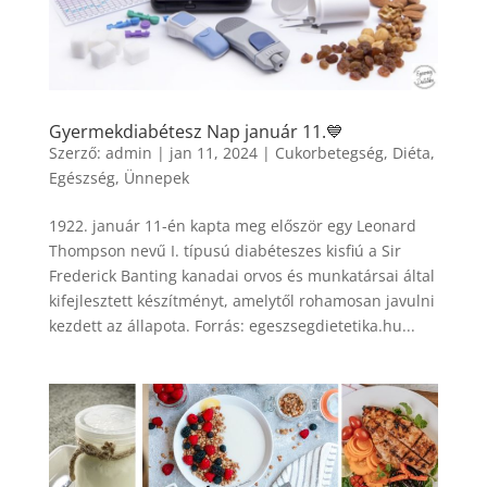
Gyermekdiabétesz Nap január 11.💙
Szerző:
admin
|
jan 11, 2024
|
Cukorbetegség
,
Diéta
,
Egészség
,
Ünnepek
1922. január 11-én kapta meg először egy Leonard
Thompson nevű I. típusú diabéteszes kisfiú a Sir
Frederick Banting kanadai orvos és munkatársai által
kifejlesztett készítményt, amelytől rohamosan javulni
kezdett az állapota. Forrás: egeszsegdietetika.hu...