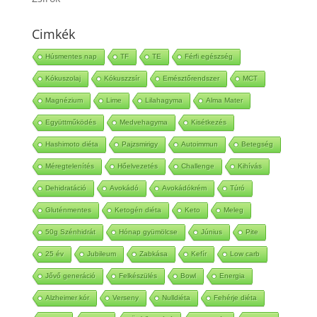
Cimkék
Húsmentes nap
TF
TE
Férfi egészség
Kókuszolaj
Kókuszzsír
Emésztőrendszer
MCT
Magnézium
Lime
Lilahagyma
Alma Mater
Együttműködés
Medvehagyma
Kisétkezés
Hashimoto diéta
Pajzsmirigy
Autoimmun
Betegség
Méregtelenítés
Hőelvezetés
Challenge
Kihívás
Dehidratáció
Avokádó
Avokádókrém
Túró
Gluténmentes
Ketogén diéta
Keto
Meleg
50g Szénhidrát
Hónap gyümölcse
Június
Pite
25 év
Jubileum
Zabkása
Kefír
Low carb
Jővő generáció
Felkészülés
Bowl
Energia
Alzheimer kór
Verseny
Nulldiéta
Fehérje diéta