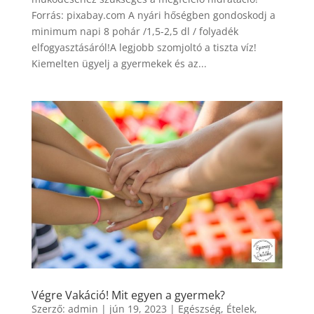
Forrás: pixabay.com A nyári hőségben gondoskodj a
minimum napi 8 pohár /1,5-2,5 dl / folyadék
elfogyasztásáról!A legjobb szomjoltó a tiszta víz!
Kiemelten ügyelj a gyermekek és az...
Végre Vakáció! Mit egyen a gyermek?
Szerző:
admin
|
jún 19, 2023
|
Egészség
,
Ételek
,