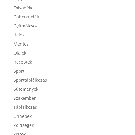
Folyadékok
Gabonafélék
Gyümölcsök
Italok
Mentes
Olajok
Receptek
Sport
Sporttáplálkozás
Sütemények
Szakember
Táplálkozás
Ünnepek
Zöldségek
Zsírok