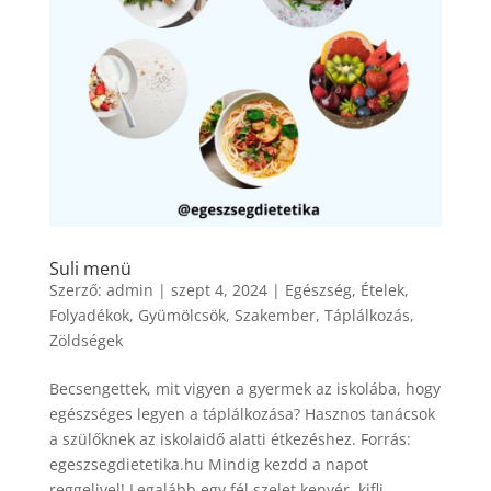
Suli menü
Szerző:
admin
|
szept 4, 2024
|
Egészség
,
Ételek
,
Folyadékok
,
Gyümölcsök
,
Szakember
,
Táplálkozás
,
Zöldségek
Becsengettek, mit vigyen a gyermek az iskolába, hogy
egészséges legyen a táplálkozása? Hasznos tanácsok
a szülőknek az iskolaidő alatti étkezéshez. Forrás:
egeszsegdietetika.hu Mindig kezdd a napot
reggelivel! Legalább egy fél szelet kenyér, kifli,