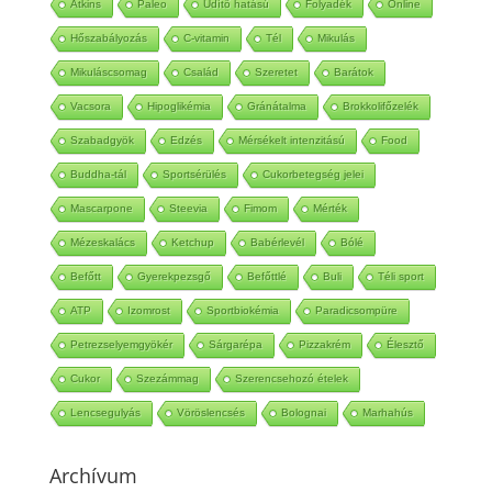
Atkins
Paleo
Üdítő hatású
Folyadék
Online
Hőszabályozás
C-vitamin
Tél
Mikulás
Mikuláscsomag
Család
Szeretet
Barátok
Vacsora
Hipoglikémia
Gránátalma
Brokkolifőzelék
Szabadgyök
Edzés
Mérsékelt intenzitású
Food
Buddha-tál
Sportsérülés
Cukorbetegség jelei
Mascarpone
Steevia
Fimom
Mérték
Mézeskalács
Ketchup
Babérlevél
Bólé
Befőtt
Gyerekpezsgő
Befőttlé
Buli
Téli sport
ATP
Izomrost
Sportbiokémia
Paradicsompüre
Petrezselyemgyökér
Sárgarépa
Pizzakrém
Élesztő
Cukor
Szezámmag
Szerencsehozó ételek
Lencsegulyás
Vöröslencsés
Bolognai
Marhahús
Archívum