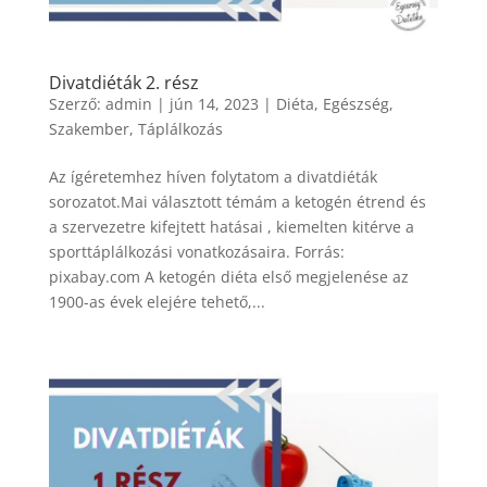
Divatdiéták 2. rész
Szerző:
admin
|
jún 14, 2023
|
Diéta
,
Egészség
,
Szakember
,
Táplálkozás
Az ígéretemhez híven folytatom a divatdiéták
sorozatot.Mai választott témám a ketogén étrend és
a szervezetre kifejtett hatásai , kiemelten kitérve a
sporttáplálkozási vonatkozásaira. Forrás:
pixabay.com A ketogén diéta első megjelenése az
1900-as évek elejére tehető,...