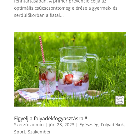
fenntartásában. A primer prevenció célja az
optimális csúcscsonttömeg elérése a gyermek- és
serdülőkorban a fiatal...
Figyelj a folyadékfogyasztásra ‼️
Szerző:
admin
|
jún 23, 2023
|
Egészség
,
Folyadékok
,
Sport
,
Szakember