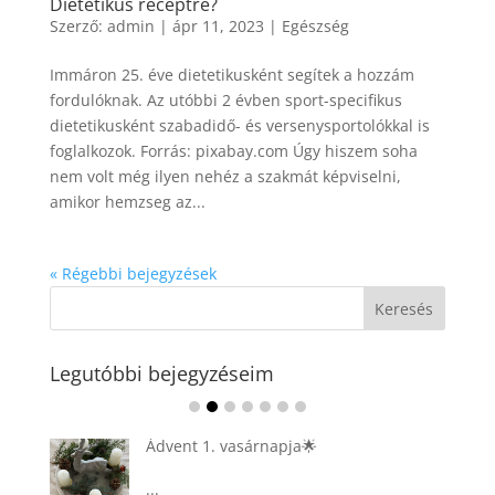
Dietetikus receptre?
Szerző:
admin
|
ápr 11, 2023
|
Egészség
Immáron 25. éve dietetikusként segítek a hozzám
fordulóknak. Az utóbbi 2 évben sport-specifikus
dietetikusként szabadidő- és versenysportolókkal is
foglalkozok. Forrás: pixabay.com Úgy hiszem soha
nem volt még ilyen nehéz a szakmát képviselni,
amikor hemzseg az...
« Régebbi bejegyzések
Legutóbbi bejegyzéseim
Ádvent 1. vasárnapja🌟
...