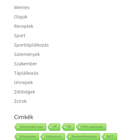
Mentes
Olajok
Receptek
Sport
Sporttáplálkozás
Sütemények
Szakember
Táplálkozás
Ünnepek
Zöldségek
Zsírok
Cimkék
Húsmentes nap
TF
TE
Férfi egészség
Kókuszolaj
Kókuszzsír
Emésztőrendszer
MCT