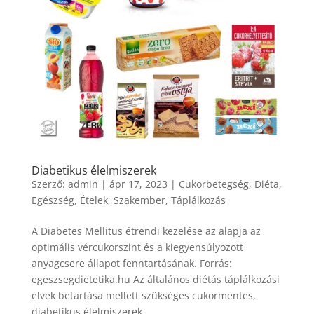
Diabetikus élelmiszerek
Szerző:
admin
|
ápr 17, 2023
|
Cukorbetegség
,
Diéta
,
Egészség
,
Ételek
,
Szakember
,
Táplálkozás
A Diabetes Mellitus étrendi kezelése az alapja az
optimális vércukorszint és a kiegyensúlyozott
anyagcsere állapot fenntartásának. Forrás:
egeszsegdietetika.hu Az általános diétás táplálkozási
elvek betartása mellett szükséges cukormentes,
diabetikus élelmiszerek...