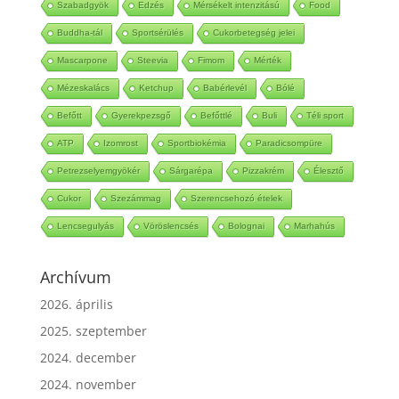
Szabadgyök
Edzés
Mérsékelt intenzitású
Food
Buddha-tál
Sportsérülés
Cukorbetegség jelei
Mascarpone
Steevia
Fimom
Mérték
Mézeskalács
Ketchup
Babérlevél
Bólé
Befőtt
Gyerekpezsgő
Befőttlé
Buli
Téli sport
ATP
Izomrost
Sportbiokémia
Paradicsompüre
Petrezselyemgyökér
Sárgarépa
Pizzakrém
Élesztő
Cukor
Szezámmag
Szerencsehozó ételek
Lencsegulyás
Vöröslencsés
Bolognai
Marhahús
Archívum
2026. április
2025. szeptember
2024. december
2024. november