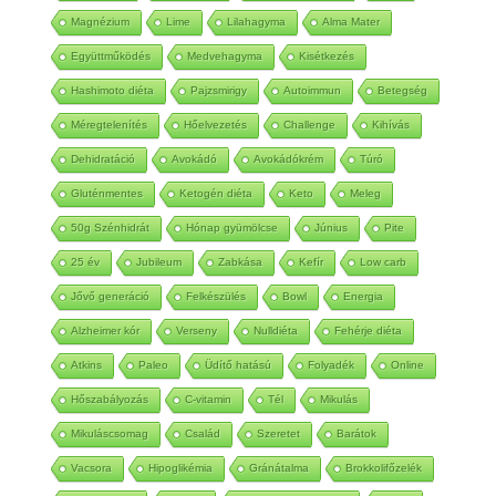
Magnézium
Lime
Lilahagyma
Alma Mater
Együttműködés
Medvehagyma
Kisétkezés
Hashimoto diéta
Pajzsmirigy
Autoimmun
Betegség
Méregtelenítés
Hőelvezetés
Challenge
Kihívás
Dehidratáció
Avokádó
Avokádókrém
Túró
Gluténmentes
Ketogén diéta
Keto
Meleg
50g Szénhidrát
Hónap gyümölcse
Június
Pite
25 év
Jubileum
Zabkása
Kefír
Low carb
Jővő generáció
Felkészülés
Bowl
Energia
Alzheimer kór
Verseny
Nulldiéta
Fehérje diéta
Atkins
Paleo
Üdítő hatású
Folyadék
Online
Hőszabályozás
C-vitamin
Tél
Mikulás
Mikuláscsomag
Család
Szeretet
Barátok
Vacsora
Hipoglikémia
Gránátalma
Brokkolifőzelék