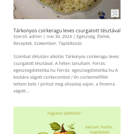
Tárkonyos csirkeragu leves csurgatott tésztával
Szerző:
admin
|
nov 30, 2024
|
Egészség
,
Ételek
,
Receptek
,
Szakember
,
Táplálkozás
Szombat délutáni alkotás Tárkonyos csirkeragu leves
csurgatott tésztával. A héten tanultam. Forrás:
egeszsegdietetika.hu Forrás: egeszsegdietetika.hu A
kockára vágott csirkecombot / én csirkemellfilét
tettem bele / pirítsd meg olívaolaj-vajon, a finomra
vágott...