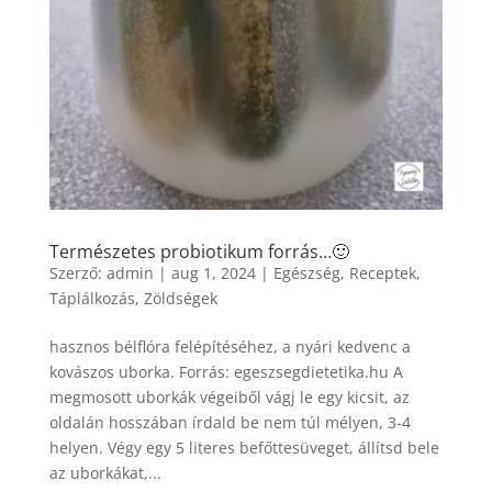
Természetes probiotikum forrás…🙂
Szerző:
admin
|
aug 1, 2024
|
Egészség
,
Receptek
,
Táplálkozás
,
Zöldségek
hasznos bélflóra felépítéséhez, a nyári kedvenc a
kovászos uborka. Forrás: egeszsegdietetika.hu A
megmosott uborkák végeiből vágj le egy kicsit, az
oldalán hosszában írdald be nem túl mélyen, 3-4
helyen. Végy egy 5 literes befőttesüveget, állítsd bele
az uborkákat,...