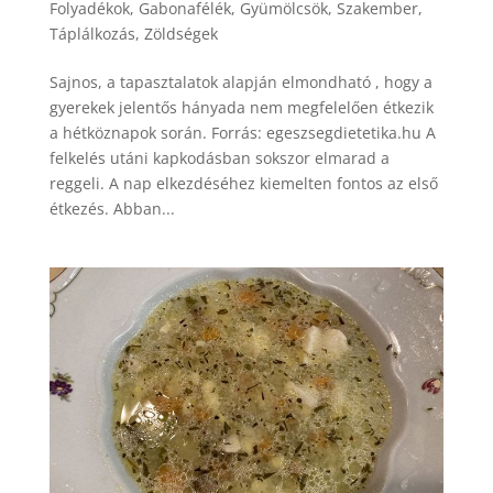
Folyadékok
,
Gabonafélék
,
Gyümölcsök
,
Szakember
,
Táplálkozás
,
Zöldségek
Sajnos, a tapasztalatok alapján elmondható , hogy a
gyerekek jelentős hányada nem megfelelően étkezik
a hétköznapok során. Forrás: egeszsegdietetika.hu A
felkelés utáni kapkodásban sokszor elmarad a
reggeli. A nap elkezdéséhez kiemelten fontos az első
étkezés. Abban...