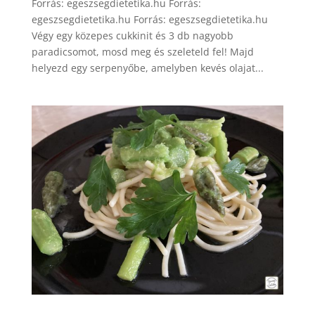
Forrás: egeszsegdietetika.hu Forrás:
egeszsegdietetika.hu Forrás: egeszsegdietetika.hu
Végy egy közepes cukkinit és 3 db nagyobb
paradicsomot, mosd meg és szeleteld fel! Majd
helyezd egy serpenyőbe, amelyben kevés olajat...