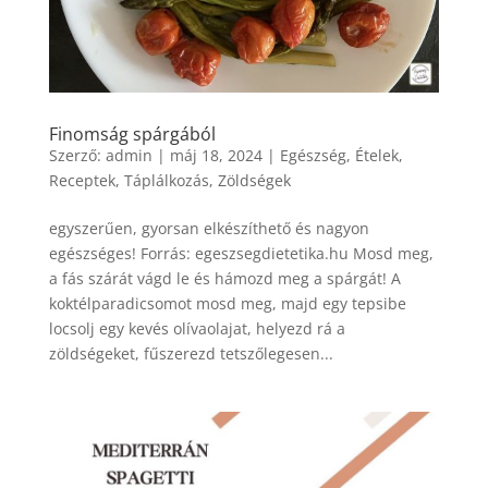
Finomság spárgából
Szerző:
admin
|
máj 18, 2024
|
Egészség
,
Ételek
,
Receptek
,
Táplálkozás
,
Zöldségek
egyszerűen, gyorsan elkészíthető és nagyon
egészséges! Forrás: egeszsegdietetika.hu Mosd meg,
a fás szárát vágd le és hámozd meg a spárgát! A
koktélparadicsomot mosd meg, majd egy tepsibe
locsolj egy kevés olívaolajat, helyezd rá a
zöldségeket, fűszerezd tetszőlegesen...