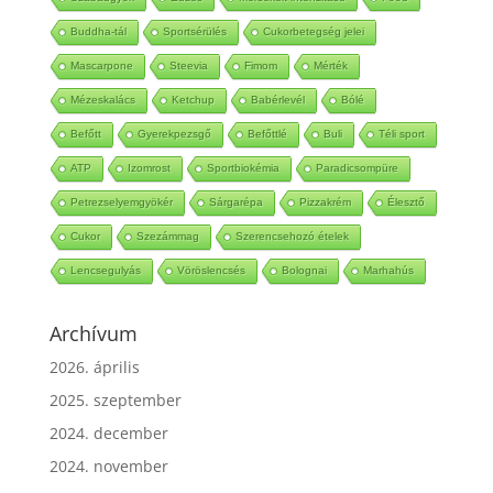
Buddha-tál
Sportsérülés
Cukorbetegség jelei
Mascarpone
Steevia
Fimom
Mérték
Mézeskalács
Ketchup
Babérlevél
Bólé
Befőtt
Gyerekpezsgő
Befőttlé
Buli
Téli sport
ATP
Izomrost
Sportbiokémia
Paradicsompüre
Petrezselyemgyökér
Sárgarépa
Pizzakrém
Élesztő
Cukor
Szezámmag
Szerencsehozó ételek
Lencsegulyás
Vöröslencsés
Bolognai
Marhahús
Archívum
2026. április
2025. szeptember
2024. december
2024. november