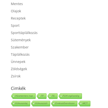
Mentes
Olajok
Receptek
Sport
Sporttáplálkozás
Sütemények
Szakember
Táplálkozás
Ünnepek
Zöldségek
Zsírok
Cimkék
Húsmentes nap
TF
TE
Férfi egészség
Kókuszolaj
Kókuszzsír
Emésztőrendszer
MCT