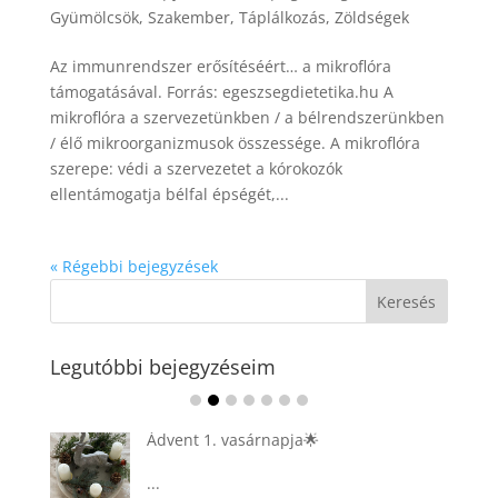
Gyümölcsök
,
Szakember
,
Táplálkozás
,
Zöldségek
Az immunrendszer erősítéséért… a mikroflóra
támogatásával. Forrás: egeszsegdietetika.hu A
mikroflóra a szervezetünkben / a bélrendszerünkben
/ élő mikroorganizmusok összessége. A mikroflóra
szerepe: védi a szervezetet a kórokozók
ellentámogatja bélfal épségét,...
« Régebbi bejegyzések
Legutóbbi bejegyzéseim
Ádvent 1. vasárnapja🌟
...