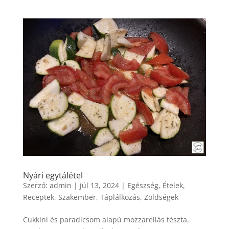
Nyári egytálétel
Szerző:
admin
|
júl 13, 2024
|
Egészség
,
Ételek
,
Receptek
,
Szakember
,
Táplálkozás
,
Zöldségek
Cukkini és paradicsom alapú mozzarellás tészta.