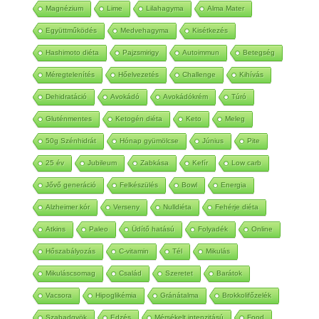
Magnézium
Lime
Lilahagyma
Alma Mater
Együttműködés
Medvehagyma
Kisétkezés
Hashimoto diéta
Pajzsmirigy
Autoimmun
Betegség
Méregtelenítés
Hőelvezetés
Challenge
Kihívás
Dehidratáció
Avokádó
Avokádókrém
Túró
Gluténmentes
Ketogén diéta
Keto
Meleg
50g Szénhidrát
Hónap gyümölcse
Június
Pite
25 év
Jubileum
Zabkása
Kefír
Low carb
Jővő generáció
Felkészülés
Bowl
Energia
Alzheimer kór
Verseny
Nulldiéta
Fehérje diéta
Atkins
Paleo
Üdítő hatású
Folyadék
Online
Hőszabályozás
C-vitamin
Tél
Mikulás
Mikuláscsomag
Család
Szeretet
Barátok
Vacsora
Hipoglikémia
Gránátalma
Brokkolifőzelék
Szabadgyök
Edzés
Mérsékelt intenzitású
Food