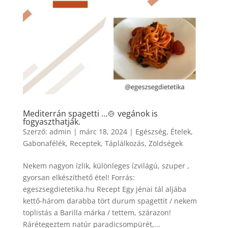
Mediterrán spagetti …🍲 vegánok is
fogyaszthatják.
Szerző:
admin
|
márc 18, 2024
|
Egészség
,
Ételek
,
Gabonafélék
,
Receptek
,
Táplálkozás
,
Zöldségek
Nekem nagyon ízlik, különleges ízvilágú, szuper ,
gyorsan elkészíthető étel! Forrás:
egeszsegdietetika.hu Recept Egy jénai tál aljába
kettő-három darabba tört durum spagettit / nekem
toplistás a Barilla márka / tettem, szárazon!
Rárétegeztem natúr paradicsompürét,...