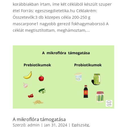
korábbiakban írtam, íme két céklából készült szuper
étel Forrás: egeszsegdietetika.hu Céklakrém:
Összetevők:3 db közepes cékla 200-250 g
mascarpone1 nagyobb gerezd fokhagymaborssó A
céklát megtisztítottam, meghámoztam,...
A mikroflóra támogatása
Szerző:
admin
|
jan 31, 2024
|
Egészség
,