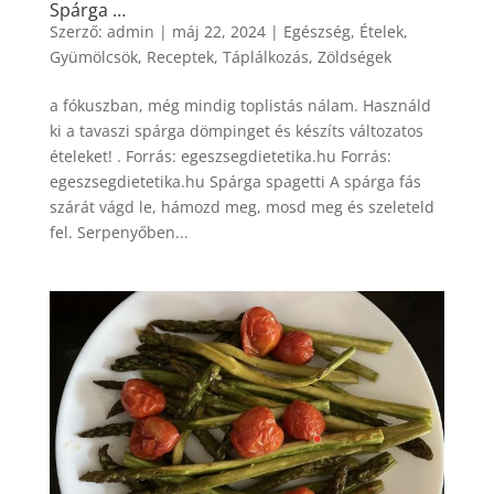
Spárga …
Szerző:
admin
|
máj 22, 2024
|
Egészség
,
Ételek
,
Gyümölcsök
,
Receptek
,
Táplálkozás
,
Zöldségek
a fókuszban, még mindig toplistás nálam. Használd
ki a tavaszi spárga dömpinget és készíts változatos
ételeket! . Forrás: egeszsegdietetika.hu Forrás:
egeszsegdietetika.hu Spárga spagetti A spárga fás
szárát vágd le, hámozd meg, mosd meg és szeleteld
fel. Serpenyőben...