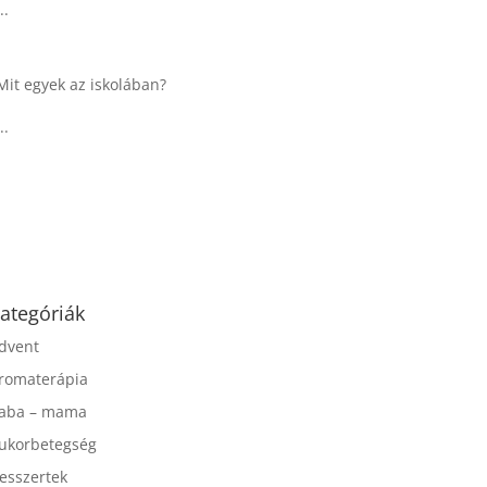
...
Táplálkozással az
egészséges
agyműködésért, a MIND
étrend
...
ategóriák
dvent
romaterápia
aba – mama
ukorbetegség