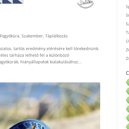
S
S
S
S
Fogyókúra
,
Szakember
,
Táplálkozás
T
Ü
kozatos, tartós eredmény elérésére kell törekednünk.
Z
éles tárháza lelhető fel a különböző
ogyókúrák, hiányállapotok kialakulásához...
Z
C