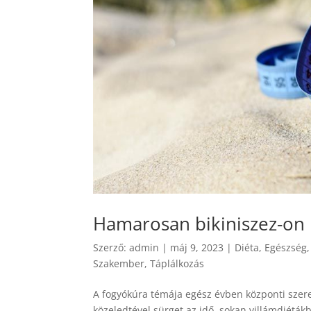
Hamarosan bikiniszez-on
Szerző:
admin
|
máj 9, 2023
|
Diéta
,
Egészség
Szakember
,
Táplálkozás
A fogyókúra témája egész évben központi szere
közeledtével sürget az idő, sokan villámdiét