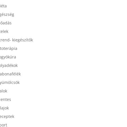
esszertek
iéta
gészség
lőadás
telek
trend- kiegészítők
itoterápia
ogyókúra
olyadékok
abonafélék
yümölcsök
talok
entes
lajok
eceptek