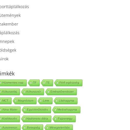
port
porttáplálkozás
ütemények
zakember
áplálkozás
nnepek
öldségek
sírok
imkék
Húsmentes nap
TF
TE
Férfi egészség
Kókuszolaj
Kókuszzsír
Emésztőrendszer
MCT
Magnézium
Lime
Lilahagyma
Alma Mater
Együttműködés
Medvehagyma
Kisétkezés
Hashimoto diéta
Pajzsmirigy