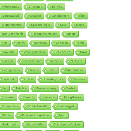
Autoimmun
Betegség
Méregtelenítés
Hőelvezetés
Challenge
Kihívás
Dehidratáció
Avokádó
Avokádókrém
Túró
Gluténmentes
Ketogén diéta
Keto
Meleg
50g Szénhidrát
Hónap gyümölcse
Június
Pite
25 év
Jubileum
Zabkása
Kefír
Low carb
Jővő generáció
Felkészülés
Bowl
Energia
Alzheimer kór
Verseny
Nulldiéta
Fehérje diéta
Atkins
Paleo
Üdítő hatású
Folyadék
Online
Hőszabályozás
C-vitamin
Tél
Mikulás
Mikuláscsomag
Család
Szeretet
Barátok
Vacsora
Hipoglikémia
Gránátalma
Brokkolifőzelék
Szabadgyök
Edzés
Mérsékelt intenzitású
Food
Buddha-tál
Sportsérülés
Cukorbetegség jelei