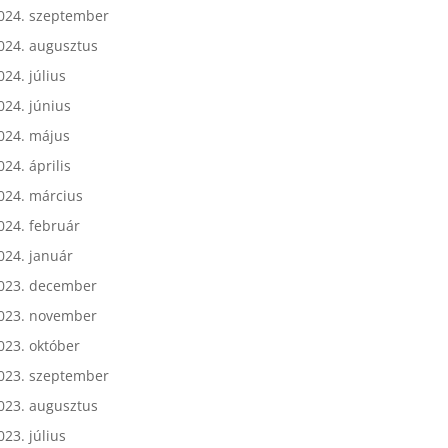
024. október
024. szeptember
024. augusztus
024. július
024. június
024. május
024. április
024. március
024. február
024. január
023. december
023. november
023. október
023. szeptember
023. augusztus