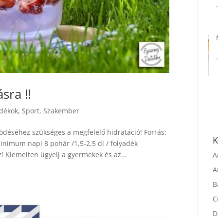
sra ‼️
adékok
,
Sport
,
Szakember
ködéséhez szükséges a megfelelő hidratáció! Forrás:
nimum napi 8 pohár /1,5-2,5 dl / folyadék
K
íz! Kiemelten ügyelj a gyermekek és az...
A
A
B
C