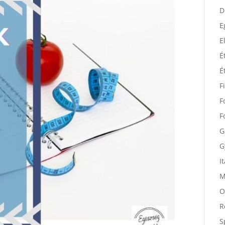
D
D
E
E
É
É
F
F
F
G
G
I
M
O
R