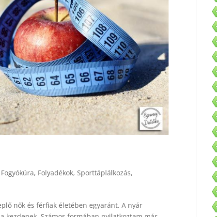
,
Fogyókúra
,
Folyadékok
,
Sporttáplálkozás
,
plő nők és férfiak életében egyaránt. A nyár
ákba kezdenek. Számos formában nyilatkoztam már