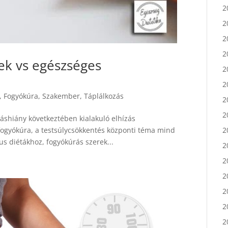
2
2
2
2
rek vs egészséges
2
2
2
,
Fogyókúra
,
Szakember
,
Táplálkozás
2
áshiány következtében kialakuló elhízás
2
fogyókúra, a testsúlycsökkentés központi téma mind
2
us diétákhoz, fogyókúrás szerek...
2
2
2
2
2