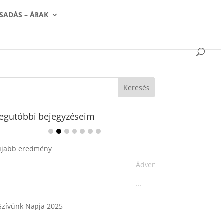
SADÁS – ÁRAK
egutóbbi bejegyzéseim
Ádvent 1. vasárnapja🌟
...
Tárkonyos csirkeragu leves
csurgatott tésztával