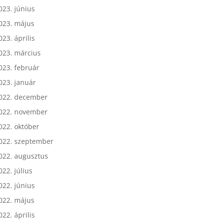
023. július
023. június
023. május
023. április
023. március
023. február
023. január
022. december
022. november
022. október
022. szeptember
022. augusztus
022. július
022. június
022. május