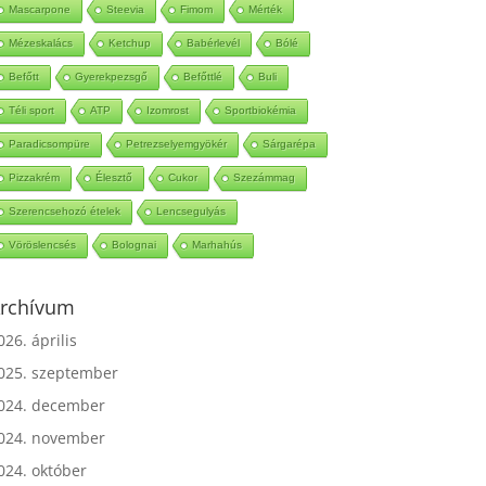
Mascarpone
Steevia
Fimom
Mérték
Mézeskalács
Ketchup
Babérlevél
Bólé
Befőtt
Gyerekpezsgő
Befőttlé
Buli
Téli sport
ATP
Izomrost
Sportbiokémia
Paradicsompüre
Petrezselyemgyökér
Sárgarépa
Pizzakrém
Élesztő
Cukor
Szezámmag
Szerencsehozó ételek
Lencsegulyás
Vöröslencsés
Bolognai
Marhahús
rchívum
026. április
025. szeptember
024. december
024. november