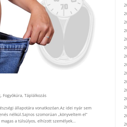
2
2
2
2
2
2
2
2
2
2
2
2
g
,
Fogyókúra
,
Táplálkozás
2
észségi állapotára vonatkozóan.Az idei nyár sem
2
ihenés nélkül.Sajnos szomorúan „könyveltem el”
2
magas a túlsúlyos, elhízott személyek...