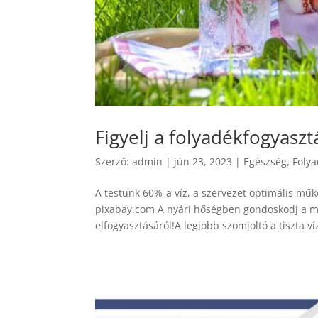
Figyelj a folyadékfogyasztá
Szerző:
admin
|
jún 23, 2023
|
Egészség
,
Foly
A testünk 60%-a víz, a szervezet optimális mű
pixabay.com A nyári hőségben gondoskodj a mi
elfogyasztásáról!A legjobb szomjoltó a tiszta v