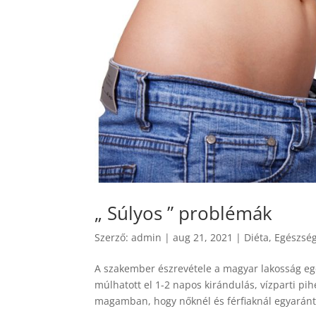
„ Súlyos ” problémák
Szerző:
admin
|
aug 21, 2021
|
Diéta
,
Egészsé
A szakember észrevétele a magyar lakosság eg
múlhatott el 1-2 napos kirándulás, vízparti p
magamban, hogy nőknél és férfiaknál egyaránt 