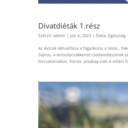
Divatdiéták 1.rész
Szerző:
admin
|
jún 6, 2023
|
Diéta
,
Egészség
,
Az évszak aktualitása a fogyókúra; a lassú , fo
Sajnos, a testsúlycsökkentő csodamódszerek sz
hírcsatornákon. Forrás: pixabay.com A villám f