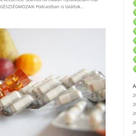
EGÉSZSÉGMOZAIK Podcastban is találtok...
A
2
2
2
2