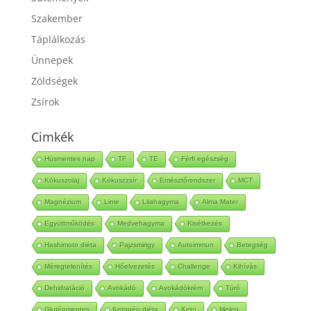
Sütemények
Szakember
Táplálkozás
Ünnepek
Zöldségek
Zsírok
Cimkék
Húsmentes nap
TF
TE
Férfi egészség
Kókuszolaj
Kókuszzsír
Emésztőrendszer
MCT
Magnézium
Lime
Lilahagyma
Alma Mater
Együttműködés
Medvehagyma
Kisétkezés
Hashimoto diéta
Pajzsmirigy
Autoimmun
Betegség
Méregtelenítés
Hőelvezetés
Challenge
Kihívás
Dehidratáció
Avokádó
Avokádókrém
Túró