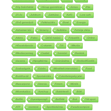
Gluténmentes
Ketogén diéta
Keto
Meleg
50g Szénhidrát
Hónap gyümölcse
Június
Pite
25 év
Jubileum
Zabkása
Kefír
Low carb
Jővő generáció
Felkészülés
Bowl
Energia
Alzheimer kór
Verseny
Nulldiéta
Fehérje diéta
Atkins
Paleo
Üdítő hatású
Folyadék
Online
Hőszabályozás
C-vitamin
Tél
Mikulás
Mikuláscsomag
Család
Szeretet
Barátok
Vacsora
Hipoglikémia
Gránátalma
Brokkolifőzelék
Szabadgyök
Edzés
Mérsékelt intenzitású
Food
Buddha-tál
Sportsérülés
Cukorbetegség jelei
Mascarpone
Steevia
Fimom
Mérték
Mézeskalács
Ketchup
Babérlevél
Bólé
Befőtt
Gyerekpezsgő
Befőttlé
Buli
Téli sport