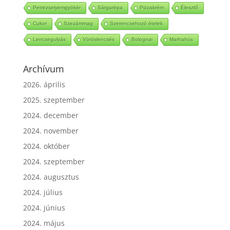
ATP
Izomrost
Sportbiokémia
Paradicsompüre
Petrezselyemgyökér
Sárgarépa
Pizzakrém
Élesztő
Cukor
Szezámmag
Szerencsehozó ételek
Lencsegulyás
Vöröslencsés
Bolognai
Marhahús
Archívum
2026. április
2025. szeptember
2024. december
2024. november
2024. október
2024. szeptember
2024. augusztus
2024. július
2024. június