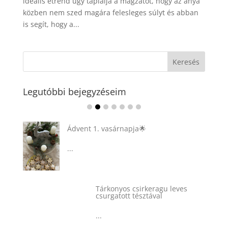
ideális étrend úgy táplálja a magzatot, hogy az anya
közben nem szed magára felesleges súlyt és abban
is segít, hogy a...
Legutóbbi bejegyzéseim
Ádvent 1. vasárnapja🌟
...
Tárkonyos csirkeragu leves
csurgatott tésztával
...