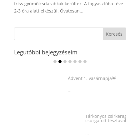
friss gyümölcsdarabkák kerültek. A fagyasztóba téve
2-3 óra alatt elkészül. Óvatosan...
Legutóbbi bejegyzéseim
Ádvent 1. vasárnapja🌟
...
Tárkonyos csirkeragu leves
csurgatott tésztával
...