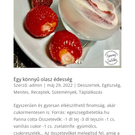
Egy könnyű olasz édesség
Szerző:
admin
|
máj 29, 2022
|
Desszertek
,
Egészség
,
Mentes
,
Receptek
,
Sütemények
,
Táplálkozás
Egyszerűen és gyorsan elkészíthető finomság, akár
cukormentesen is. Forrás: egeszsegdietetika.hu
Panna cotta Összetevők: -1 dl tej -3 dl tejszín -1 cs.
vaníliás cukor -1 cs. zselatinfix -gyümölcs,
csokireszelék… Az összetevőket melegítsd fel, amíg a