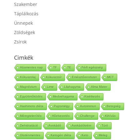
Sütemények
Szakember
Táplálkozás
Ünnepek
Zöldségek
Zsírok
Cimkék
Húsmentes nap
TF
TE
Férfi egészség
Kókuszolaj
Kókuszzsír
Emésztőrendszer
MCT
Magnézium
Lime
Lilahagyma
Alma Mater
Együttműködés
Medvehagyma
Kisétkezés
Hashimoto diéta
Pajzsmirigy
Autoimmun
Betegség
Méregtelenítés
Hőelvezetés
Challenge
Kihívás
Dehidratáció
Avokádó
Avokádókrém
Túró