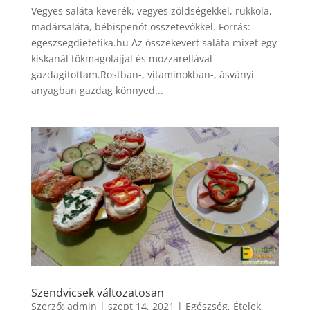
Vegyes saláta keverék, vegyes zöldségekkel, rukkola,
madársaláta, bébispenót összetevőkkel. Forrás:
egeszsegdietetika.hu Az összekevert saláta mixet egy
kiskanál tökmagolajjal és mozzarellával
gazdagítottam.Rostban-, vitaminokban-, ásványi
anyagban gazdag könnyed...
Szendvicsek változatosan
Szerző:
admin
|
szept 14, 2021
|
Egészség
,
Ételek
,