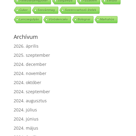
Petrezselyemgyökér
Sárgarépa
Pizzakrém
Élesztő
Cukor
Szezámmag
Szerencsehozó ételek
Lencsegulyás
Vöröslencsés
Bolognai
Marhahús
Archívum
2026. április
2025. szeptember
2024. december
2024. november
2024. október
2024. szeptember
2024. augusztus
2024. július
2024. június
2024. május