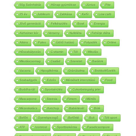
Gluténmentes
Ketogén diéta
Keto
Meleg
50g Szénhidrát
Hónap gyümölcse
Június
Pite
25 év
Jubileum
Zabkása
Kefír
Low carb
Jővő generáció
Felkészülés
Bowl
Energia
Alzheimer kór
Verseny
Nulldiéta
Fehérje diéta
Atkins
Paleo
Üdítő hatású
Folyadék
Online
Hőszabályozás
C-vitamin
Tél
Mikulás
Mikuláscsomag
Család
Szeretet
Barátok
Vacsora
Hipoglikémia
Gránátalma
Brokkolifőzelék
Szabadgyök
Edzés
Mérsékelt intenzitású
Food
Buddha-tál
Sportsérülés
Cukorbetegség jelei
Mascarpone
Steevia
Fimom
Mérték
Mézeskalács
Ketchup
Babérlevél
Bólé
Befőtt
Gyerekpezsgő
Befőttlé
Buli
Téli sport
ATP
Izomrost
Sportbiokémia
Paradicsompüre