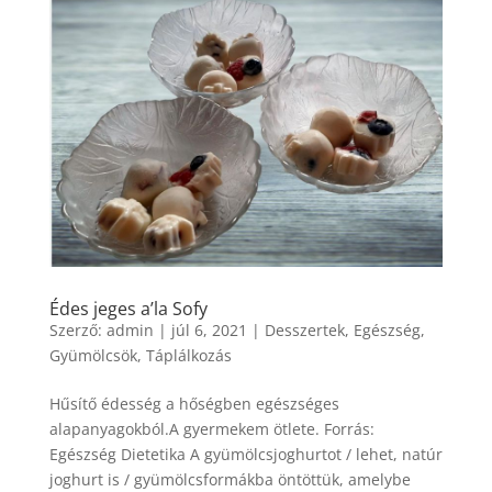
Édes jeges a’la Sofy
Szerző:
admin
|
júl 6, 2021
|
Desszertek
,
Egészség
,
Gyümölcsök
,
Táplálkozás
Hűsítő édesség a hőségben egészséges
alapanyagokból.A gyermekem ötlete. Forrás:
Egészség Dietetika A gyümölcsjoghurtot / lehet, natúr
joghurt is / gyümölcsformákba öntöttük, amelybe