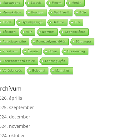
Mascarpone
Steevia
Fimom
Mérték
Mézeskalács
Ketchup
Babérlevél
Bólé
Befőtt
Gyerekpezsgő
Befőttlé
Buli
Téli sport
ATP
Izomrost
Sportbiokémia
Paradicsompüre
Petrezselyemgyökér
Sárgarépa
Pizzakrém
Élesztő
Cukor
Szezámmag
Szerencsehozó ételek
Lencsegulyás
Vöröslencsés
Bolognai
Marhahús
rchívum
026. április
025. szeptember
024. december
024. november