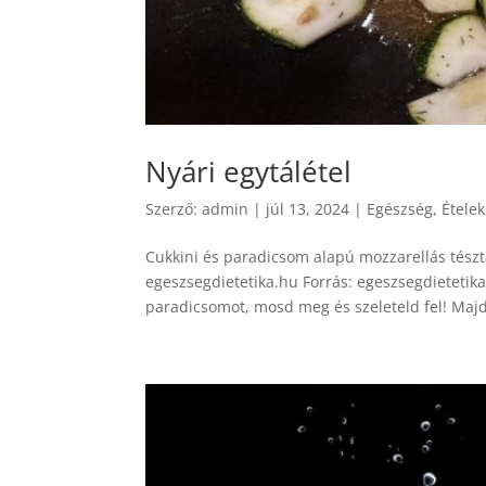
Nyári egytálétel
Szerző:
admin
|
júl 13, 2024
|
Egészség
,
Ételek
Cukkini és paradicsom alapú mozzarellás tészta
egeszsegdietetika.hu Forrás: egeszsegdietetik
paradicsomot, mosd meg és szeleteld fel! Majd