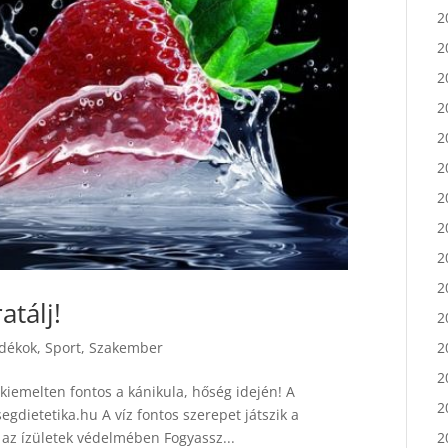
2
2
2
2
2
2
2
2
2
2
atálj!
2
2
adékok
,
Sport
,
Szakember
2
 kiemelten fontos a kánikula, hőség idején! A
2
gdietetika.hu A víz fontos szerepet játszik a
2
az ízületek védelmében Fogyassz...