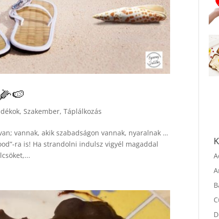
⛱🌽🍉
adékok
,
Szakember
,
Táplálkozás
 van; vannak, akik szabadságon vannak, nyaralnak …
ood”-ra is! Ha strandolni indulsz vigyél magaddal
K
csöket,...
A
A
B
C