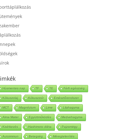
port
porttáplálkozás
ütemények
zakember
áplálkozás
nnepek
öldségek
sírok
imkék
Húsmentes nap
TF
TE
Férfi egészség
Kókuszolaj
Kókuszzsír
Emésztőrendszer
MCT
Magnézium
Lime
Lilahagyma
Alma Mater
Együttműködés
Medvehagyma
Kisétkezés
Hashimoto diéta
Pajzsmirigy