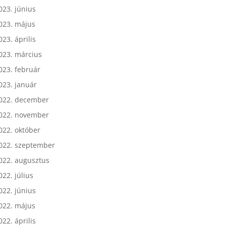
023. július
023. június
023. május
023. április
023. március
023. február
023. január
022. december
022. november
022. október
022. szeptember
022. augusztus
022. július
022. június
022. május