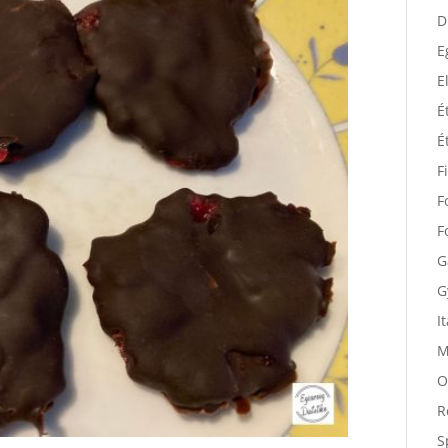
D
D
E
E
É
É
F
F
F
G
G
I
M
O
R