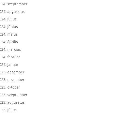
024. október
024. szeptember
024. augusztus
024. július
024. június
024. május
024. április
024. március
024. február
024. január
023. december
023. november
023. október
023. szeptember
023. augusztus