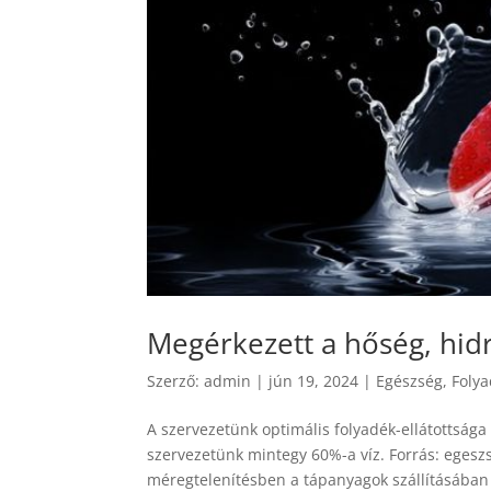
Megérkezett a hőség, hidr
Szerző:
admin
|
jún 19, 2024
|
Egészség
,
Foly
A szervezetünk optimális folyadék-ellátottsága
szervezetünk mintegy 60%-a víz. Forrás: egeszse
méregtelenítésben a tápanyagok szállításában 