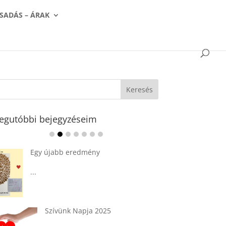
SADÁS – ÁRAK
egutóbbi bejegyzéseim
Ádvent 1. vasárnapja🌟
...
Tárkonyos csirkeragu leves
csurgatott tésztával