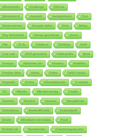
Autoimmun
Betegség
Méregtelenítés
Hőelvezetés
Challenge
Kihívás
Dehidratáció
Avokádó
Avokádókrém
Túró
Gluténmentes
Ketogén diéta
Keto
Meleg
50g Szénhidrát
Hónap gyümölcse
Június
Pite
25 év
Jubileum
Zabkása
Kefír
Low carb
Jővő generáció
Felkészülés
Bowl
Energia
Alzheimer kór
Verseny
Nulldiéta
Fehérje diéta
Atkins
Paleo
Üdítő hatású
Folyadék
Online
Hőszabályozás
C-vitamin
Tél
Mikulás
Mikuláscsomag
Család
Szeretet
Barátok
Vacsora
Hipoglikémia
Gránátalma
Brokkolifőzelék
Szabadgyök
Edzés
Mérsékelt intenzitású
Food
Buddha-tál
Sportsérülés
Cukorbetegség jelei