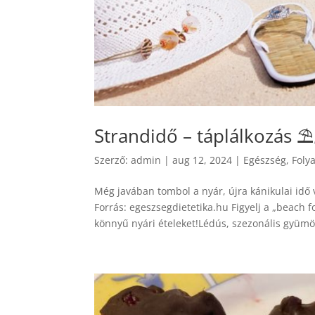
Strandidő – táplálkozás 
Szerző:
admin
|
aug 12, 2024
|
Egészség
,
Foly
Még javában tombol a nyár, újra kánikulai idő
Forrás: egeszsegdietetika.hu Figyelj a „beach f
könnyű nyári ételeket!Lédús, szezonális gyümöl