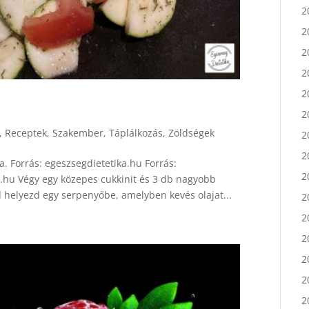
2
2
2
2
2
2
2
,
Receptek
,
Szakember
,
Táplálkozás
,
Zöldségek
2
. Forrás: egeszsegdietetika.hu Forrás:
2
a.hu Végy egy közepes cukkinit és 3 db nagyobb
2
 helyezd egy serpenyőbe, amelyben kevés olajat...
2
2
2
2
2