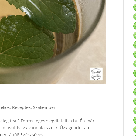
dékok
,
Receptek
,
Szakember
eleg tea ? Forrás: egeszsegdietetika.hu Én már
 mások is így vannak ezzel /! Úgy gondoltam
mentából! Egészséges,...