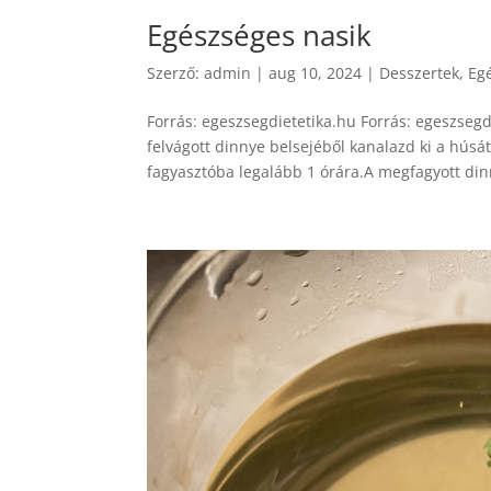
Egészséges nasik
Szerző:
admin
|
aug 10, 2024
|
Desszertek
,
Eg
Forrás: egeszsegdietetika.hu Forrás: egeszseg
felvágott dinnye belsejéből kanalazd ki a hús
fagyasztóba legalább 1 órára.A megfagyott din