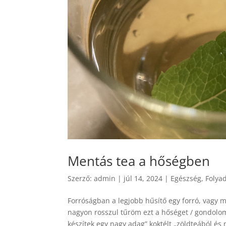
Mentás tea a hőségben
Szerző:
admin
|
júl 14, 2024
|
Egészség
,
Folya
Forróságban a legjobb hűsítő egy forró, vagy m
nagyon rosszul tűröm ezt a hőséget / gondolom
készítek egy nagy adag” koktélt „zöldteából és 