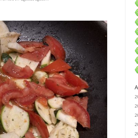
A
2
2
2
2