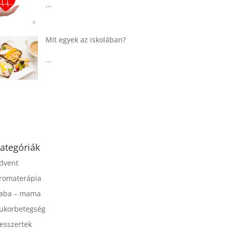
...
Táplálkozással az
egészséges
agyműködésért, a MIND
étrend
...
ategóriák
dvent
romaterápia
aba – mama
ukorbetegség