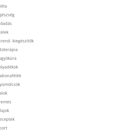
esszertek
iéta
gészség
lőadás
telek
trend- kiegészítők
itoterápia
ogyókúra
olyadékok
abonafélék
yümölcsök
talok
entes
lajok
eceptek