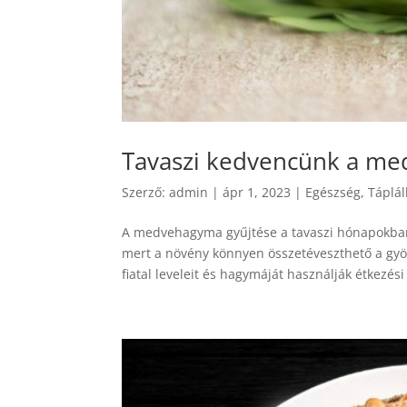
Tavaszi kedvencünk a m
Szerző:
admin
|
ápr 1, 2023
|
Egészség
,
Táplál
A medvehagyma gyűjtése a tavaszi hónapokban 
mert a növény könnyen összetéveszthető a gy
fiatal leveleit és hagymáját használják étkezési