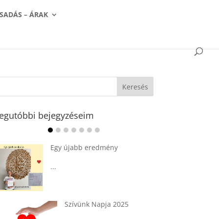
SADÁS – ÁRAK
egutóbbi bejegyzéseim
Ádvent 1. vasárnapja🌟
...
Tárkonyos csirkeragu leves
csurgatott tésztával