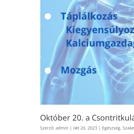
Október 20. a Csontritkul
Szerző:
admin
|
okt 20, 2023
|
Egészség
,
Szak