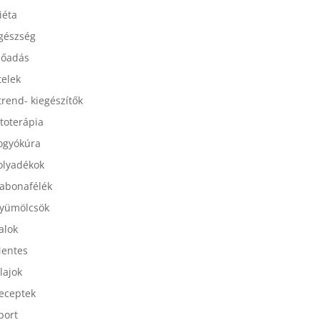
esszertek
iéta
gészség
lőadás
telek
trend- kiegészítők
itoterápia
ogyókúra
olyadékok
abonafélék
yümölcsök
talok
entes
lajok
eceptek