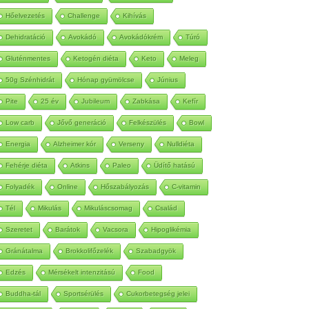
Autoimmun
Betegség
Méregtelenítés
Hőelvezetés
Challenge
Kihívás
Dehidratáció
Avokádó
Avokádókrém
Túró
Gluténmentes
Ketogén diéta
Keto
Meleg
50g Szénhidrát
Hónap gyümölcse
Június
Pite
25 év
Jubileum
Zabkása
Kefír
Low carb
Jővő generáció
Felkészülés
Bowl
Energia
Alzheimer kór
Verseny
Nulldiéta
Fehérje diéta
Atkins
Paleo
Üdítő hatású
Folyadék
Online
Hőszabályozás
C-vitamin
Tél
Mikulás
Mikuláscsomag
Család
Szeretet
Barátok
Vacsora
Hipoglikémia
Gránátalma
Brokkolifőzelék
Szabadgyök
Edzés
Mérsékelt intenzitású
Food
Buddha-tál
Sportsérülés
Cukorbetegség jelei