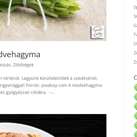
S
S
S
S
T
Ü
edvehagyma
Z
kozás
,
Zöldségek
Z
történik. Legyünk körültekintőek a szedésénél,
C
öngyvirággal! Forrás: pixabay.com A medvehagyma
 és gyógyászati célokra. –...