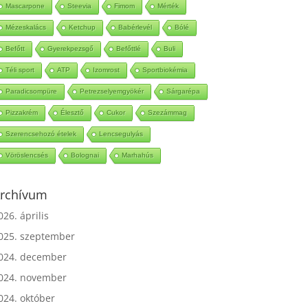
Mascarpone
Steevia
Fimom
Mérték
Mézeskalács
Ketchup
Babérlevél
Bólé
Befőtt
Gyerekpezsgő
Befőttlé
Buli
Téli sport
ATP
Izomrost
Sportbiokémia
Paradicsompüre
Petrezselyemgyökér
Sárgarépa
Pizzakrém
Élesztő
Cukor
Szezámmag
Szerencsehozó ételek
Lencsegulyás
Vöröslencsés
Bolognai
Marhahús
rchívum
026. április
025. szeptember
024. december
024. november