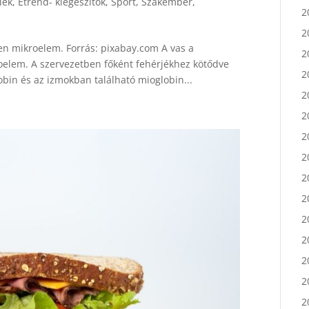
lek
,
Étrend- kiegészítők
,
Sport
,
Szakember
,
2
2
2
en mikroelem. Forrás: pixabay.com A vas a
elem. A szervezetben főként fehérjékhez kötődve
2
obin és az izmokban található mioglobin...
2
2
2
2
2
2
2
2
2
2
2