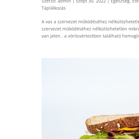
Szerző:
admin
|
szept 30, 2022
|
Egészség
,
Éte
Táplálkozás
A vas a szervezet működéséhez nélkülözhetetl
szervezet működéséhez nélkülözhetetlen mikro
van jelen , a vörösvértestben található hemogl