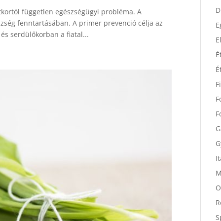
D
etkortól független egészségügyi probléma. A
D
szség fenntartásában. A primer prevenció célja az
E
s serdülőkorban a fiatal...
E
É
É
F
F
F
G
G
I
M
O
R