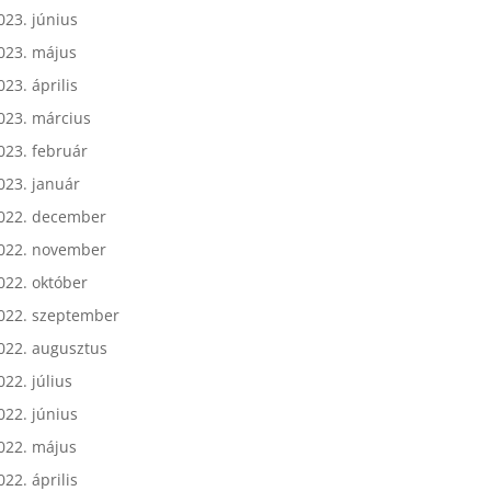
023. július
023. június
023. május
023. április
023. március
023. február
023. január
022. december
022. november
022. október
022. szeptember
022. augusztus
022. július
022. június
022. május