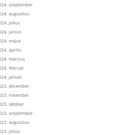
024. október
024. szeptember
024. augusztus
024. július
024. június
024. május
024. április
024. március
024. február
024. január
023. december
023. november
023. október
023. szeptember
023. augusztus