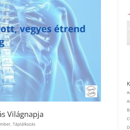
K
A
A
ás Világnapja
B
C
ember
,
Táplálkozás