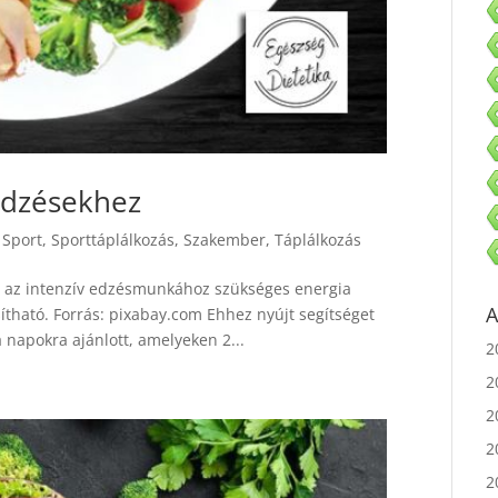
 edzésekhez
,
Sport
,
Sporttáplálkozás
,
Szakember
,
Táplálkozás
ra az intenzív edzésmunkához szükséges energia
sítható. Forrás: pixabay.com Ehhez nyújt segítséget
A
a napokra ajánlott, amelyeken 2...
2
2
2
2