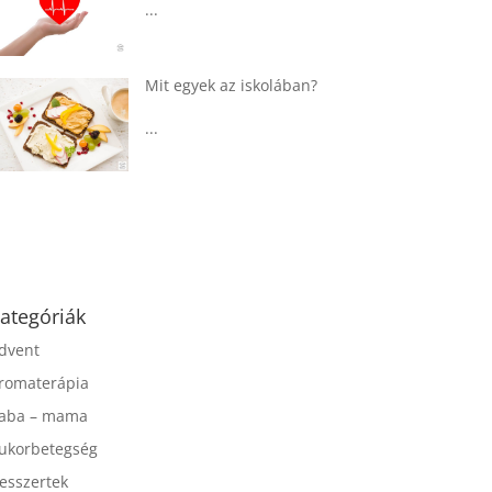
...
Táplálkozással az
egészséges
agyműködésért, a MIND
étrend
...
ategóriák
dvent
romaterápia
aba – mama
ukorbetegség