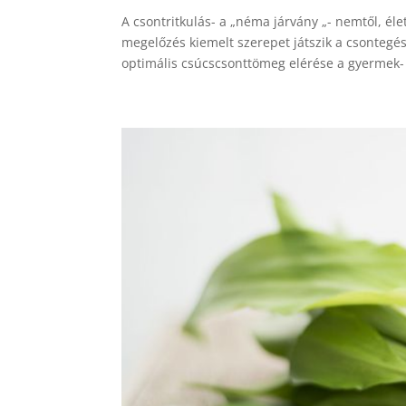
A csontritkulás- a „néma járvány „- nemtől, él
megelőzés kiemelt szerepet játszik a csontegé
optimális csúcscsonttömeg elérése a gyermek- é