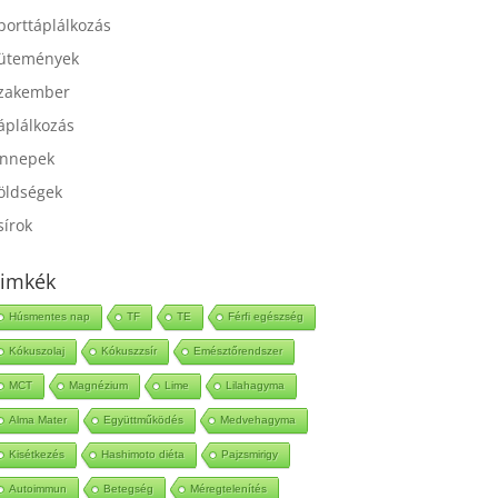
port
porttáplálkozás
ütemények
zakember
áplálkozás
nnepek
öldségek
sírok
imkék
Húsmentes nap
TF
TE
Férfi egészség
Kókuszolaj
Kókuszzsír
Emésztőrendszer
MCT
Magnézium
Lime
Lilahagyma
Alma Mater
Együttműködés
Medvehagyma
Kisétkezés
Hashimoto diéta
Pajzsmirigy