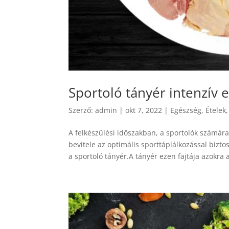
Sportoló tányér intenzív
Szerző:
admin
|
okt 7, 2022
|
Egészség
,
Ételek
A felkészülési időszakban, a sportolók számá
bevitele az optimális sporttáplálkozással bizto
a sportoló tányér.A tányér ezen fajtája azokra 