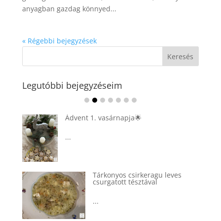
anyagban gazdag könnyed...
« Régebbi bejegyzések
Legutóbbi bejegyzéseim
Ádvent 1. vasárnapja🌟
...
Tárkonyos csirkeragu leves
csurgatott tésztával
...