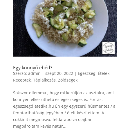
Egy könnyű ebéd?
Szerző:
admin
|
szept 20, 2022
|
Egészség
,
Ételek
,
Receptek
,
Táplálkozás
,
Zöldségek
Sokszor dilemma , hogy mi kerüljön az asztalra, ami
könnyen elkészíthető és egészséges is. Forrás:
egeszsegdietetika.hu Én egy egyszerű húsmentes / a
fenntarthatóság jegyében / ételt készítettem. A
cukkinit megmosva, feldarabolva olajban
megpároltam kevés natúr...