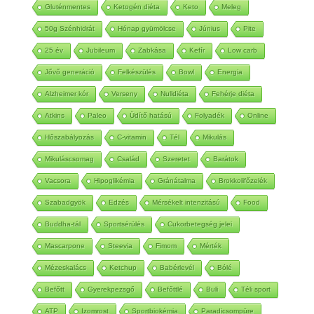
Gluténmentes
Ketogén diéta
Keto
Meleg
50g Szénhidrát
Hónap gyümölcse
Június
Pite
25 év
Jubileum
Zabkása
Kefír
Low carb
Jővő generáció
Felkészülés
Bowl
Energia
Alzheimer kór
Verseny
Nulldiéta
Fehérje diéta
Atkins
Paleo
Üdítő hatású
Folyadék
Online
Hőszabályozás
C-vitamin
Tél
Mikulás
Mikuláscsomag
Család
Szeretet
Barátok
Vacsora
Hipoglikémia
Gránátalma
Brokkolifőzelék
Szabadgyök
Edzés
Mérsékelt intenzitású
Food
Buddha-tál
Sportsérülés
Cukorbetegség jelei
Mascarpone
Steevia
Fimom
Mérték
Mézeskalács
Ketchup
Babérlevél
Bólé
Befőtt
Gyerekpezsgő
Befőttlé
Buli
Téli sport
ATP
Izomrost
Sportbiokémia
Paradicsompüre