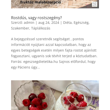
Rostdús, vagy rostszegény?
Szerző:
admin
|
aug 24, 2024
|
Diéta
,
Egészség
,
Szakember
,
Táplálkozás
A bejegyzéssel szeretnék segítséget , pontos
információt nyújtani azzal kapcsolatban, hogy az
egyes betegségek esetén milyen fajta rostot ajánlott
fogyasztani, ugyanis sok tévhit terjed a köztudatban.
Forrás: egeszsegdietetika.hu Sajnos előfordul, hogy
egy Páciens úgy...