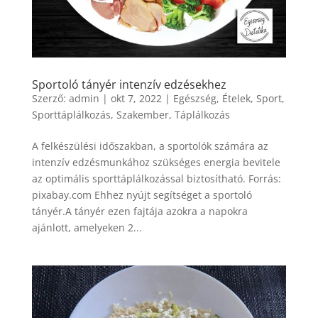
Sportoló tányér intenzív edzésekhez
Szerző:
admin
|
okt 7, 2022
|
Egészség
,
Ételek
,
Sport
,
Sporttáplálkozás
,
Szakember
,
Táplálkozás
A felkészülési időszakban, a sportolók számára az
intenzív edzésmunkához szükséges energia bevitele
az optimális sporttáplálkozással biztosítható. Forrás:
pixabay.com Ehhez nyújt segítséget a sportoló
tányér.A tányér ezen fajtája azokra a napokra
ajánlott, amelyeken 2...