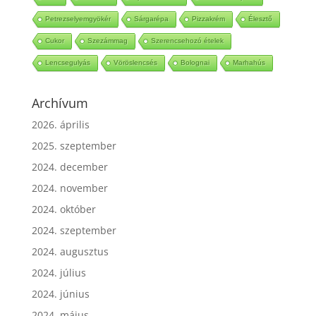
Petrezselyemgyökér
Sárgarépa
Pizzakrém
Élesztő
Cukor
Szezámmag
Szerencsehozó ételek
Lencsegulyás
Vöröslencsés
Bolognai
Marhahús
Archívum
2026. április
2025. szeptember
2024. december
2024. november
2024. október
2024. szeptember
2024. augusztus
2024. július
2024. június
2024. május