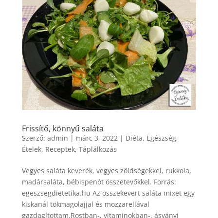
Frissítő, könnyű saláta
Szerző:
admin
|
márc 3, 2022
|
Diéta
,
Egészség
,
Ételek
,
Receptek
,
Táplálkozás
Vegyes saláta keverék, vegyes zöldségekkel, rukkola,
madársaláta, bébispenót összetevőkkel. Forrás:
egeszsegdietetika.hu Az összekevert saláta mixet egy
kiskanál tökmagolajjal és mozzarellával
gazdagítottam.Rostban-, vitaminokban-, ásványi