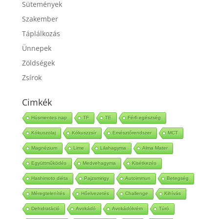
Sütemények
Szakember
Táplálkozás
Ünnepek
Zöldségek
Zsírok
Cimkék
Húsmentes nap
TF
TE
Férfi egészség
Kókuszolaj
Kókuszzsír
Emésztőrendszer
MCT
Magnézium
Lime
Lilahagyma
Alma Mater
Együttműködés
Medvehagyma
Kisétkezés
Hashimoto diéta
Pajzsmirigy
Autoimmun
Betegség
Méregtelenítés
Hőelvezetés
Challenge
Kihívás
Dehidratáció
Avokádó
Avokádókrém
Túró