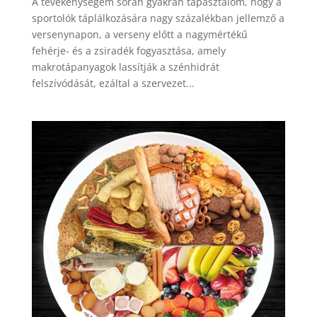
A tevékenységem során gyakran tapasztalom, hogy a
sportolók táplálkozására nagy százalékban jellemző a
versenynapon, a verseny előtt a nagymértékű
fehérje- és a zsiradék fogyasztása, amely
makrotápanyagok lassítják a szénhidrát
felszívódását, ezáltal a szervezet...