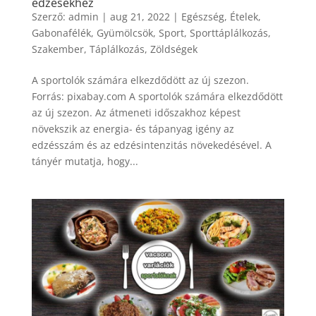
edzésekhez
Szerző:
admin
|
aug 21, 2022
|
Egészség
,
Ételek
,
Gabonafélék
,
Gyümölcsök
,
Sport
,
Sporttáplálkozás
,
Szakember
,
Táplálkozás
,
Zöldségek
A sportolók számára elkezdődött az új szezon.
Forrás: pixabay.com A sportolók számára elkezdődött
az új szezon. Az átmeneti időszakhoz képest
növekszik az energia- és tápanyag igény az
edzésszám és az edzésintenzitás növekedésével. A
tányér mutatja, hogy...