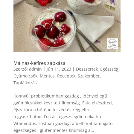
Málnás-kefíres zabkása
Szerző:
admin
|
jún 11, 2023
|
Desszertek
,
Egészség
,
Gyümölcsök
,
Mentes
,
Receptek
,
Szakember
,
Táplálkozás
Könnyű, probiotikumban gazdag , idényjellegű
gyümölcsökkel készített finomság. Este elkészíted,
éjszakára a hűtőbe teszed és reggelire
fogyaszthatod. Forrás: egeszsegdietetika.hu
Vitamindús, rostban gazdag, a bélflórát támogató,
egészséges , gluténmentes finomság a...