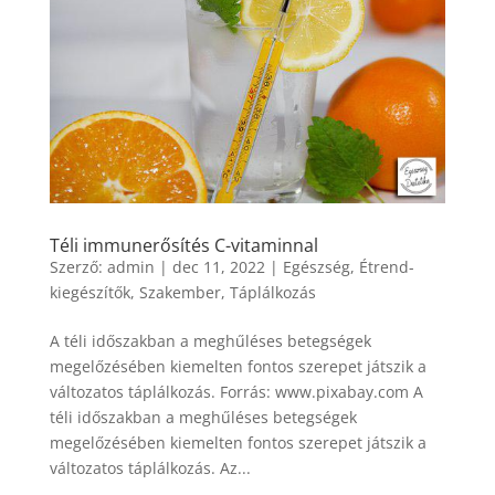
Téli immunerősítés C-vitaminnal
Szerző:
admin
|
dec 11, 2022
|
Egészség
,
Étrend-
kiegészítők
,
Szakember
,
Táplálkozás
A téli időszakban a meghűléses betegségek
megelőzésében kiemelten fontos szerepet játszik a
változatos táplálkozás. Forrás: www.pixabay.com A
téli időszakban a meghűléses betegségek
megelőzésében kiemelten fontos szerepet játszik a
változatos táplálkozás. Az...