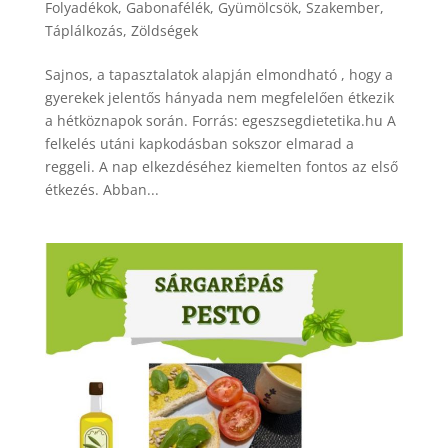
Folyadékok
,
Gabonafélék
,
Gyümölcsök
,
Szakember
,
Táplálkozás
,
Zöldségek
Sajnos, a tapasztalatok alapján elmondható , hogy a
gyerekek jelentős hányada nem megfelelően étkezik
a hétköznapok során. Forrás: egeszsegdietetika.hu A
felkelés utáni kapkodásban sokszor elmarad a
reggeli. A nap elkezdéséhez kiemelten fontos az első
étkezés. Abban...