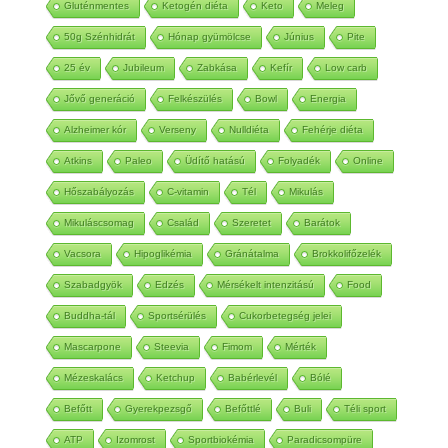
Gluténmentes
Ketogén diéta
Keto
Meleg
50g Szénhidrát
Hónap gyümölcse
Június
Pite
25 év
Jubileum
Zabkása
Kefír
Low carb
Jővő generáció
Felkészülés
Bowl
Energia
Alzheimer kór
Verseny
Nulldiéta
Fehérje diéta
Atkins
Paleo
Üdítő hatású
Folyadék
Online
Hőszabályozás
C-vitamin
Tél
Mikulás
Mikuláscsomag
Család
Szeretet
Barátok
Vacsora
Hipoglikémia
Gránátalma
Brokkolifőzelék
Szabadgyök
Edzés
Mérsékelt intenzitású
Food
Buddha-tál
Sportsérülés
Cukorbetegség jelei
Mascarpone
Steevia
Fimom
Mérték
Mézeskalács
Ketchup
Babérlevél
Bólé
Befőtt
Gyerekpezsgő
Befőttlé
Buli
Téli sport
ATP
Izomrost
Sportbiokémia
Paradicsompüre