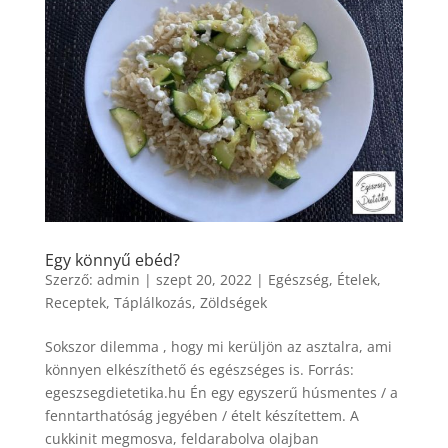
Egy könnyű ebéd?
Szerző:
admin
|
szept 20, 2022
|
Egészség
,
Ételek
,
Receptek
,
Táplálkozás
,
Zöldségek
Sokszor dilemma , hogy mi kerüljön az asztalra, ami
könnyen elkészíthető és egészséges is. Forrás:
egeszsegdietetika.hu Én egy egyszerű húsmentes / a
fenntarthatóság jegyében / ételt készítettem. A
cukkinit megmosva, feldarabolva olajban