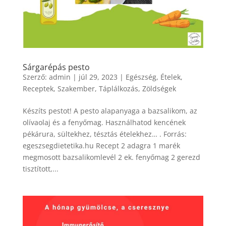
Sárgarépás pesto
Szerző:
admin
|
júl 29, 2023
|
Egészség
,
Ételek
,
Receptek
,
Szakember
,
Táplálkozás
,
Zöldségek
Készíts pestot! A pesto alapanyaga a bazsalikom, az
olívaolaj és a fenyőmag. Használhatod kencének
pékárura, sültekhez, tésztás ételekhez… . Forrás:
egeszsegdietetika.hu Recept 2 adagra 1 marék
megmosott bazsalikomlevél 2 ek. fenyőmag 2 gerezd
tisztított,...