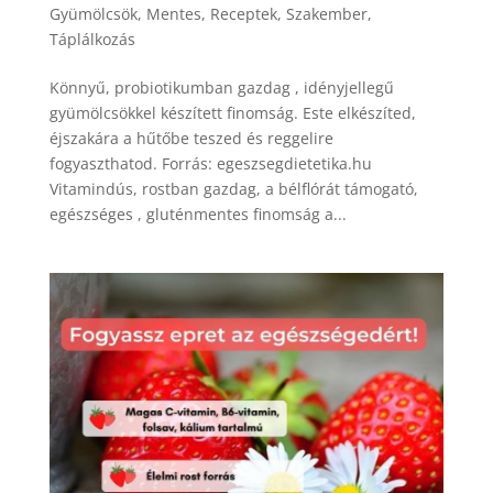
Gyümölcsök
,
Mentes
,
Receptek
,
Szakember
,
Táplálkozás
Könnyű, probiotikumban gazdag , idényjellegű
gyümölcsökkel készített finomság. Este elkészíted,
éjszakára a hűtőbe teszed és reggelire
fogyaszthatod. Forrás: egeszsegdietetika.hu
Vitamindús, rostban gazdag, a bélflórát támogató,
egészséges , gluténmentes finomság a...