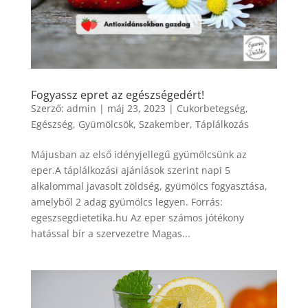
Fogyassz epret az egészségedért!
Szerző:
admin
|
máj 23, 2023
|
Cukorbetegség
,
Egészség
,
Gyümölcsök
,
Szakember
,
Táplálkozás
Májusban az első idényjellegű gyümölcsünk az
eper.A táplálkozási ajánlások szerint napi 5
alkalommal javasolt zöldség, gyümölcs fogyasztása,
amelyből 2 adag gyümölcs legyen. Forrás:
egeszsegdietetika.hu Az eper számos jótékony
hatással bír a szervezetre Magas...