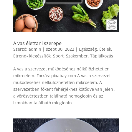
A vas élettani szerepe
Szerző:
admin
|
szept 30, 2022
|
Egészség
,
Ételek
,
Étrend- kiegészítők
,
Sport
,
Szakember
,
Táplálkozás
A vas a szervezet működéséhez nélkülözhetetlen
mikroelem. Forrás: pixabay.com A vas a szervezet
működéséhez nélkülözhetetlen mikroelem. A
szervezetben főként fehérjékhez kötődve van jelen ,
a vörösvértestben található hemoglobin és az
izmokban található mioglobin...