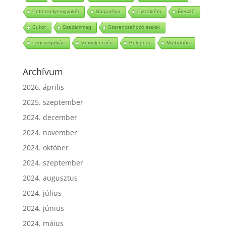
Petrezselyemgyökér
Sárgarépa
Pizzakrém
Élesztő
Cukor
Szezámmag
Szerencsehozó ételek
Lencsegulyás
Vöröslencsés
Bolognai
Marhahús
Archívum
2026. április
2025. szeptember
2024. december
2024. november
2024. október
2024. szeptember
2024. augusztus
2024. július
2024. június
2024. május