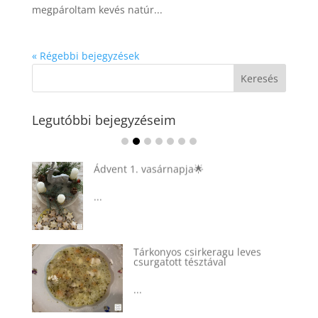
megpároltam kevés natúr...
« Régebbi bejegyzések
Legutóbbi bejegyzéseim
Ádvent 1. vasárnapja🌟
...
Tárkonyos csirkeragu leves
csurgatott tésztával
...