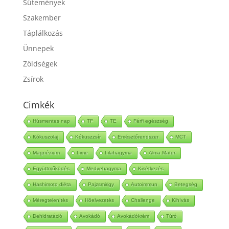
Sütemények
Szakember
Táplálkozás
Ünnepek
Zöldségek
Zsírok
Cimkék
Húsmentes nap
TF
TE
Férfi egészség
Kókuszolaj
Kókuszzsír
Emésztőrendszer
MCT
Magnézium
Lime
Lilahagyma
Alma Mater
Együttműködés
Medvehagyma
Kisétkezés
Hashimoto diéta
Pajzsmirigy
Autoimmun
Betegség
Méregtelenítés
Hőelvezetés
Challenge
Kihívás
Dehidratáció
Avokádó
Avokádókrém
Túró