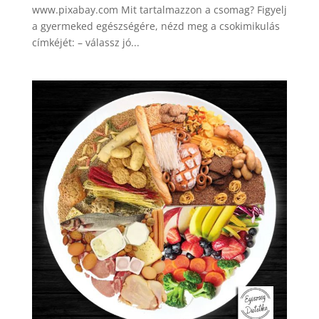
www.pixabay.com Mit tartalmazzon a csomag? Figyelj
a gyermeked egészségére, nézd meg a csokimikulás
címkéjét: – válassz jó...